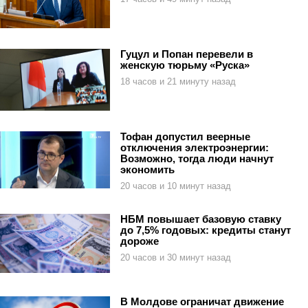
Гуцул и Попан перевели в
женскую тюрьму «Руска»
18 часов и 21 минуту назад
Тофан допустил веерные
отключения электроэнергии:
Возможно, тогда люди начнут
экономить
20 часов и 10 минут назад
НБМ повышает базовую ставку
до 7,5% годовых: кредиты станут
дороже
20 часов и 30 минут назад
В Молдове ограничат движение