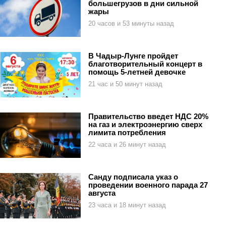
большегрузов в дни сильной
жары
20 часов и 53 минуты назад
В Чадыр-Лунге пройдет
благотворительный концерт в
помощь 5-летней девочке
21 час и 50 минут назад
Правительство введет НДС 20%
на газ и электроэнергию сверх
лимита потребления
22 часа и 26 минут назад
Санду подписала указ о
проведении военного парада 27
августа
23 часа и 18 минут назад