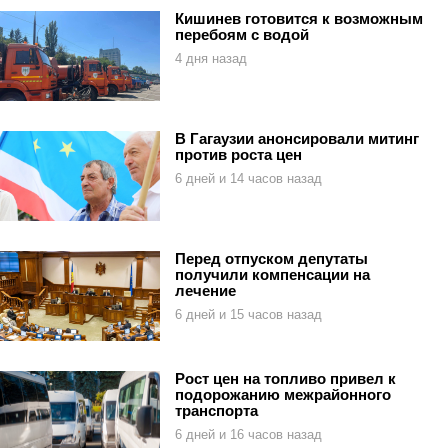
Кишинев готовится к возможным
перебоям с водой
4 дня назад
В Гагаузии анонсировали митинг
против роста цен
6 дней и 14 часов назад
Перед отпуском депутаты
получили компенсации на
лечение
6 дней и 15 часов назад
Рост цен на топливо привел к
подорожанию межрайонного
транспорта
6 дней и 16 часов назад