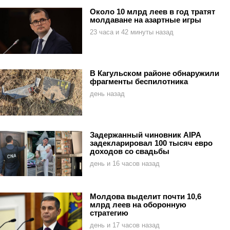
Около 10 млрд леев в год тратят
молдаване на азартные игры
23 часа и 42 минуты назад
В Кагульском районе обнаружили
фрагменты беспилотника
день назад
Задержанный чиновник AIPA
задекларировал 100 тысяч евро
доходов со свадьбы
день и 16 часов назад
Молдова выделит почти 10,6
млрд леев на оборонную
стратегию
день и 17 часов назад