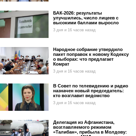
БАК-2026: результаты
улучшились, число лицеев с
высокими баллами выросло
3 дня и 16 часов назад
Народное собрание утвердило
пакет поправок к новому Кодексу
о выборах: что предлагает
Комрат
3 дня и 16 часов назад
В Совет по телевидению и радио
назначен новый председатель:
кто возглавит ведомство
3 дня и 16 часов назад
Делегация из Афганистана,
возглавляемого режимом
«Талибан», прибыла в Молдову: