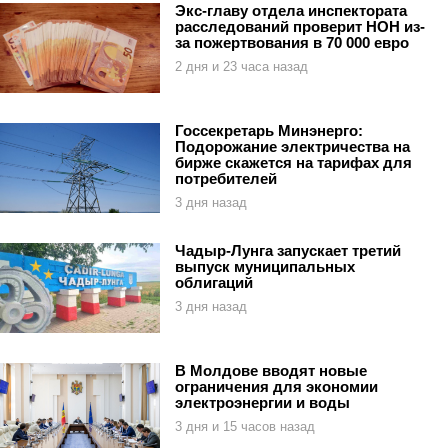
Экс-главу отдела инспектората
расследований проверит НОН из-
за пожертвования в 70 000 евро
2 дня и 23 часа назад
Госсекретарь Минэнерго:
Подорожание электричества на
бирже скажется на тарифах для
потребителей
3 дня назад
Чадыр-Лунга запускает третий
выпуск муниципальных
облигаций
3 дня назад
В Молдове вводят новые
ограничения для экономии
электроэнергии и воды
3 дня и 15 часов назад