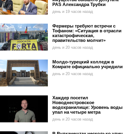
PAS Александра Трубки
день и 19 часов назад
Фермеры требуют встречи с
Тофаном: «Ситуация в отрасли
катастрофическая,
правительство молчит»
день и 20 часов назад
Молдо-турецкий колледж в
Комрате официально учредили
день и 20 часов назад
Хаждер посетил
Новоднестровское
водохранилище: Уровень воды
упал на четыре метра
день и 20 часов назад
В Вулканештах несколько улиц