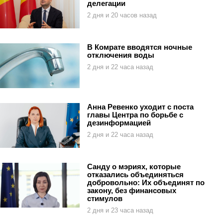
делегации
2 дня и 20 часов назад
В Комрате вводятся ночные
отключения воды
2 дня и 22 часа назад
Анна Ревенко уходит с поста
главы Центра по борьбе с
дезинформацией
2 дня и 22 часа назад
Санду о мэриях, которые
отказались объединяться
добровольно: Их объединят по
закону, без финансовых
стимулов
2 дня и 23 часа назад