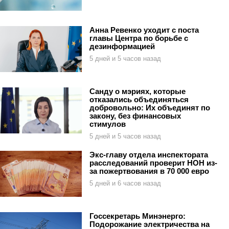
Анна Ревенко уходит с поста
главы Центра по борьбе с
дезинформацией
5 дней и 5 часов назад
Санду о мэриях, которые
отказались объединяться
добровольно: Их объединят по
закону, без финансовых
стимулов
5 дней и 5 часов назад
Экс-главу отдела инспектората
расследований проверит НОН из-
за пожертвования в 70 000 евро
5 дней и 6 часов назад
Госсекретарь Минэнерго:
Подорожание электричества на