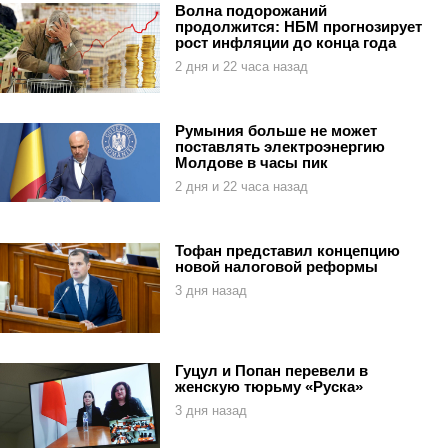
Волна подорожаний
продолжится: НБМ прогнозирует
рост инфляции до конца года
2 дня и 22 часа назад
Румыния больше не может
поставлять электроэнергию
Молдове в часы пик
2 дня и 22 часа назад
Тофан представил концепцию
новой налоговой реформы
3 дня назад
Гуцул и Попан перевели в
женскую тюрьму «Руска»
3 дня назад