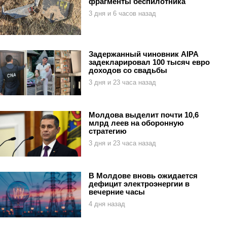
фрагменты беспилотника
3 дня и 6 часов назад
Задержанный чиновник AIPA
задекларировал 100 тысяч евро
доходов со свадьбы
3 дня и 23 часа назад
Молдова выделит почти 10,6
млрд леев на оборонную
стратегию
3 дня и 23 часа назад
В Молдове вновь ожидается
дефицит электроэнергии в
вечерние часы
4 дня назад