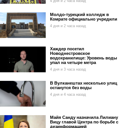
4 дня и 2 часа назад
Молдо-турецкий колледж в
Комрате официально учредили
4 дня и 2 часа назад
Хаждер посетил
Новоднестровское
водохранилище: Уровень воды
упал на четыре метра
4 дня и 3 часа назад
В Вулканештах несколько улиц
останутся без воды
4 дня и 4 часа назад
Майя Санду назначила Лилиану
Вицу главой Центра по борьбе с
дезинформацией