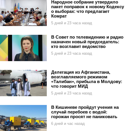
Народное собрание утвердило
пакет поправок к новому Кодексу
о выборах: что предлагает
Комрат
5 дней и 23 часа назад
В Совет по телевидению и радио
назначен новый председатель:
кто возглавит ведомство
5 дней и 23 часа назад
Делегация из Афганистана,
возглавляемого режимом
«Талибан», прибыла в Молдову:
что говорит МИД
5 дней и 23 часа назад
В Кишиневе пройдут учения на
случай перебоев с водой:
горожан просят не паниковать
6 дней и час назад