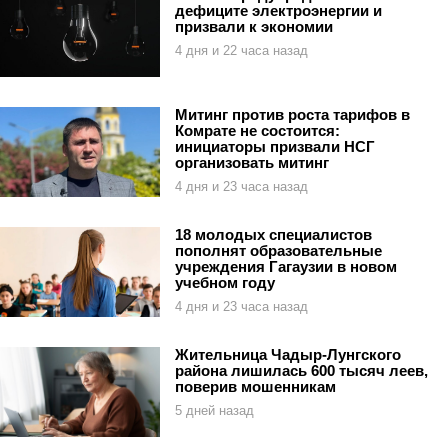
дефиците электроэнергии и
призвали к экономии
4 дня и 22 часа назад
Митинг против роста тарифов в
Комрате не состоится:
инициаторы призвали НСГ
организовать митинг
4 дня и 23 часа назад
18 молодых специалистов
пополнят образовательные
учреждения Гагаузии в новом
учебном году
4 дня и 23 часа назад
Жительница Чадыр-Лунгского
района лишилась 600 тысяч леев,
поверив мошенникам
5 дней назад