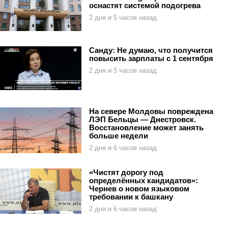
оснастят системой подогрева
2 дня и 5 часов назад
Санду: Не думаю, что получится
повысить зарплаты с 1 сентября
2 дня и 5 часов назад
На севере Молдовы повреждена
ЛЭП Бельцы — Днестровск.
Восстановление может занять
больше недели
2 дня и 6 часов назад
«Чистят дорогу под
определённых кандидатов»:
Чернев о новом языковом
требовании к башкану
2 дня и 6 часов назад