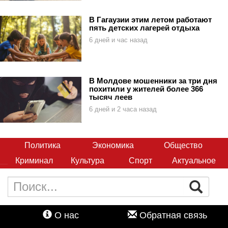
В Гагаузии этим летом работают
пять детских лагерей отдыха
6 дней и час назад
В Молдове мошенники за три дня
похитили у жителей более 366
тысяч леев
6 дней и 2 часа назад
Политика
Экономика
Общество
Криминал
Культура
Спорт
Актуальное
О нас
Обратная связь