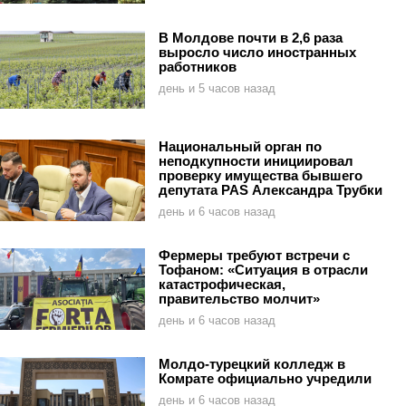
В Молдове почти в 2,6 раза
выросло число иностранных
работников
день и 5 часов назад
Национальный орган по
неподкупности инициировал
проверку имущества бывшего
депутата PAS Александра Трубки
день и 6 часов назад
Фермеры требуют встречи с
Тофаном: «Ситуация в отрасли
катастрофическая,
правительство молчит»
день и 6 часов назад
Молдо-турецкий колледж в
Комрате официально учредили
день и 6 часов назад