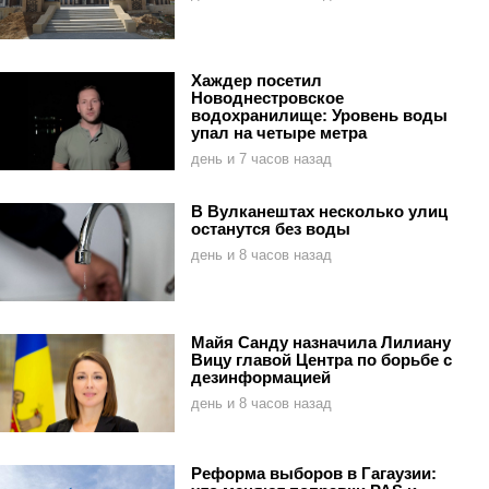
Хаждер посетил
Новоднестровское
водохранилище: Уровень воды
упал на четыре метра
день и 7 часов назад
В Вулканештах несколько улиц
останутся без воды
день и 8 часов назад
Майя Санду назначила Лилиану
Вицу главой Центра по борьбе с
дезинформацией
день и 8 часов назад
Реформа выборов в Гагаузии: