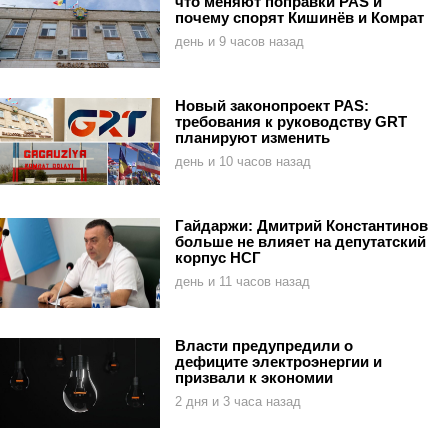
что меняют поправки PAS и
почему спорят Кишинёв и Комрат
день и 9 часов назад
Новый законопроект PAS:
требования к руководству GRT
планируют изменить
день и 10 часов назад
Гайдаржи: Дмитрий Константинов
больше не влияет на депутатский
корпус НСГ
день и 11 часов назад
Власти предупредили о
дефиците электроэнергии и
призвали к экономии
2 дня и 3 часа назад