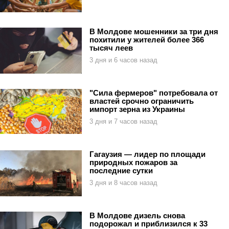
В Молдове мошенники за три дня
похитили у жителей более 366
тысяч леев
3 дня и 6 часов назад
"Сила фермеров" потребовала от
властей срочно ограничить
импорт зерна из Украины
3 дня и 7 часов назад
Гагаузия — лидер по площади
природных пожаров за
последние сутки
3 дня и 8 часов назад
В Молдове дизель снова
подорожал и приблизился к 33