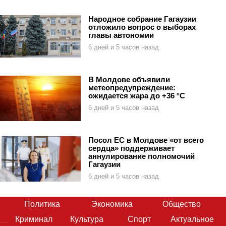
Народное собрание Гагаузии
отложило вопрос о выборах
главы автономии
6 дней и 5 часов назад
В Молдове объявили
метеопредупреждение:
ожидается жара до +36 °C
6 дней и 5 часов назад
Посол ЕС в Молдове «от всего
сердца» поддерживает
аннулирование полномочий
Гагаузии
6 дней и 5 часов назад
Политика
Экономика
Общество
Криминал
Культура
Спорт
Актуальное