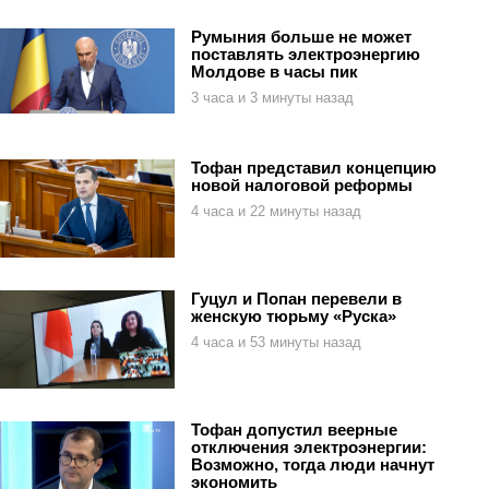
Румыния больше не может
поставлять электроэнергию
Молдове в часы пик
3 часа и 3 минуты назад
Тофан представил концепцию
новой налоговой реформы
4 часа и 22 минуты назад
Гуцул и Попан перевели в
женскую тюрьму «Руска»
4 часа и 53 минуты назад
Тофан допустил веерные
отключения электроэнергии:
Возможно, тогда люди начнут
экономить