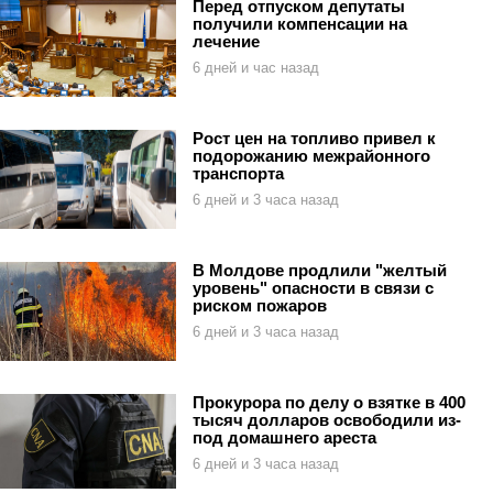
Перед отпуском депутаты
получили компенсации на
лечение
6 дней и час назад
Рост цен на топливо привел к
подорожанию межрайонного
транспорта
6 дней и 3 часа назад
В Молдове продлили "желтый
уровень" опасности в связи с
риском пожаров
6 дней и 3 часа назад
Прокурора по делу о взятке в 400
тысяч долларов освободили из-
под домашнего ареста
6 дней и 3 часа назад