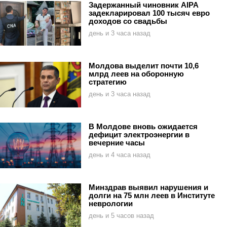
Задержанный чиновник AIPA
задекларировал 100 тысяч евро
доходов со свадьбы
день и 3 часа назад
Молдова выделит почти 10,6
млрд леев на оборонную
стратегию
день и 3 часа назад
В Молдове вновь ожидается
дефицит электроэнергии в
вечерние часы
день и 4 часа назад
Минздрав выявил нарушения и
долги на 75 млн леев в Институте
неврологии
день и 5 часов назад