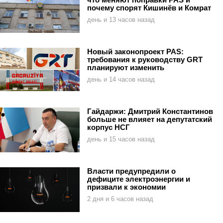
почему спорят Кишинёв и Комрат
день и 13 часов назад
Новый законопроект PAS:
требования к руководству GRT
планируют изменить
день и 14 часов назад
Гайдаржи: Дмитрий Константинов
больше не влияет на депутатский
корпус НСГ
день и 15 часов назад
Власти предупредили о
дефиците электроэнергии и
призвали к экономии
2 дня и 6 часов назад