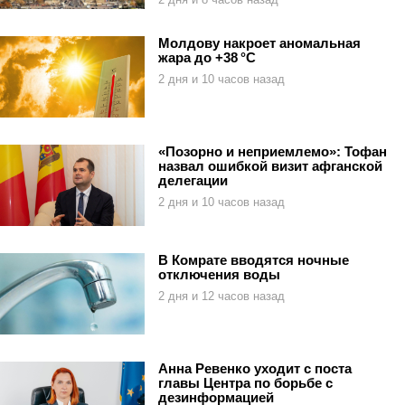
Молдову накроет аномальная
жара до +38 °C
2 дня и 10 часов назад
«Позорно и неприемлемо»: Тофан
назвал ошибкой визит афганской
делегации
2 дня и 10 часов назад
В Комрате вводятся ночные
отключения воды
2 дня и 12 часов назад
Анна Ревенко уходит с поста
главы Центра по борьбе с
дезинформацией