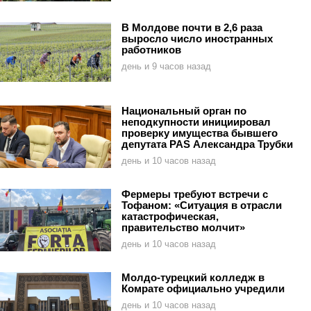
В Молдове почти в 2,6 раза
выросло число иностранных
работников
день и 9 часов назад
Национальный орган по
неподкупности инициировал
проверку имущества бывшего
депутата PAS Александра Трубки
день и 10 часов назад
Фермеры требуют встречи с
Тофаном: «Ситуация в отрасли
катастрофическая,
правительство молчит»
день и 10 часов назад
Молдо-турецкий колледж в
Комрате официально учредили
день и 10 часов назад