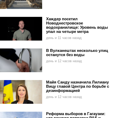
Хаждер посетил
Новоднестровское
водохранилище: Уровень воды
упал на четыре метра
день и 11 часов назад
В Вулканештах несколько улиц
останутся без воды
день и 12 часов назад
Майя Санду назначила Лилиану
Вицу главой Центра по борьбе с
дезинформацией
день и 12 часов назад
Реформа выборов в Гагаузии:
что меняют поправки PAS и