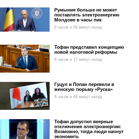
Румыния больше не может
поставлять электроэнергию
Молдове в часы пик
6 часов и 59 минут назад
Тофан представил концепцию
новой налоговой реформы
8 часов и 17 минут назад
Гуцул и Попан перевели в
женскую тюрьму «Руска»
8 часов и 49 минут назад
Тофан допустил веерные
отключения электроэнергии:
Возможно, тогда люди начнут
экономить