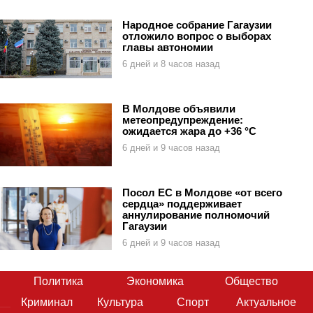
Народное собрание Гагаузии
отложило вопрос о выборах
главы автономии
6 дней и 8 часов назад
В Молдове объявили
метеопредупреждение:
ожидается жара до +36 °C
6 дней и 9 часов назад
Посол ЕС в Молдове «от всего
сердца» поддерживает
аннулирование полномочий
Гагаузии
6 дней и 9 часов назад
Политика
Экономика
Общество
Криминал
Культура
Спорт
Актуальное