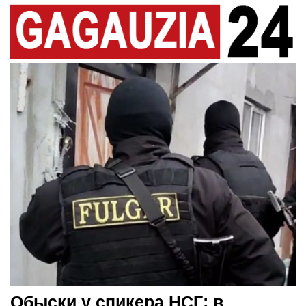
Обыски у спикера НСГ: в