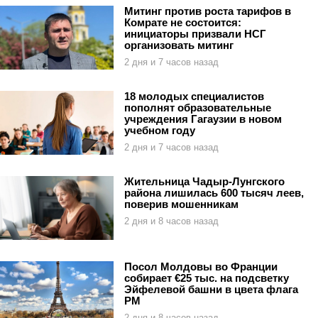
Митинг против роста тарифов в
Комрате не состоится:
инициаторы призвали НСГ
организовать митинг
2 дня и 7 часов назад
18 молодых специалистов
пополнят образовательные
учреждения Гагаузии в новом
учебном году
2 дня и 7 часов назад
Жительница Чадыр-Лунгского
района лишилась 600 тысяч леев,
поверив мошенникам
2 дня и 8 часов назад
Посол Молдовы во Франции
собирает €25 тыс. на подсветку
Эйфелевой башни в цвета флага
РМ
2 дня и 8 часов назад