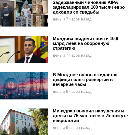
Задержанный чиновник AIPA
задекларировал 100 тысяч евро
доходов со свадьбы
день и 7 часов назад
Молдова выделит почти 10,6
млрд леев на оборонную
стратегию
день и 7 часов назад
В Молдове вновь ожидается
дефицит электроэнергии в
вечерние часы
день и 8 часов назад
Минздрав выявил нарушения и
долги на 75 млн леев в Институте
неврологии
день и 9 часов назад