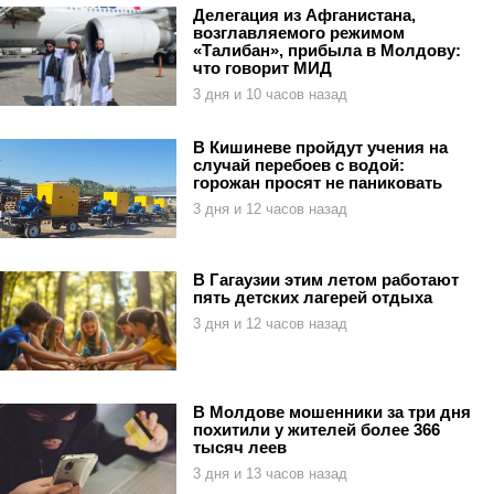
Делегация из Афганистана,
возглавляемого режимом
«Талибан», прибыла в Молдову:
что говорит МИД
3 дня и 10 часов назад
В Кишиневе пройдут учения на
случай перебоев с водой:
горожан просят не паниковать
3 дня и 12 часов назад
В Гагаузии этим летом работают
пять детских лагерей отдыха
3 дня и 12 часов назад
В Молдове мошенники за три дня
похитили у жителей более 366
тысяч леев
3 дня и 13 часов назад