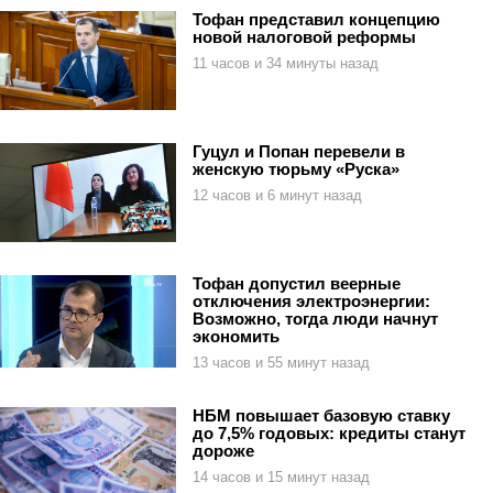
Тофан представил концепцию
новой налоговой реформы
11 часов и 34 минуты назад
Гуцул и Попан перевели в
женскую тюрьму «Руска»
12 часов и 6 минут назад
Тофан допустил веерные
отключения электроэнергии:
Возможно, тогда люди начнут
экономить
13 часов и 55 минут назад
НБМ повышает базовую ставку
до 7,5% годовых: кредиты станут
дороже
14 часов и 15 минут назад