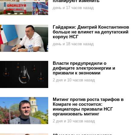
планируют изменить
день и 17 часов назад
Гайдаржи: Дмитрий Константинов
больше не влияет на депутатский
корпус НСГ
день и 18 часов назад
Власти предупредили о
дефиците электроэнергии и
призвали к экономии
2 дня и 10 часов назад
Митинг против роста тарифов в
Комрате не состоится:
инициаторы призвали НСГ
организовать митинг
2 дня и 10 часов назад