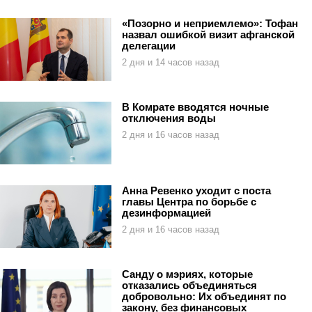
«Позорно и неприемлемо»: Тофан
назвал ошибкой визит афганской
делегации
2 дня и 14 часов назад
В Комрате вводятся ночные
отключения воды
2 дня и 16 часов назад
Анна Ревенко уходит с поста
главы Центра по борьбе с
дезинформацией
2 дня и 16 часов назад
Санду о мэриях, которые
отказались объединяться
добровольно: Их объединят по
закону, без финансовых