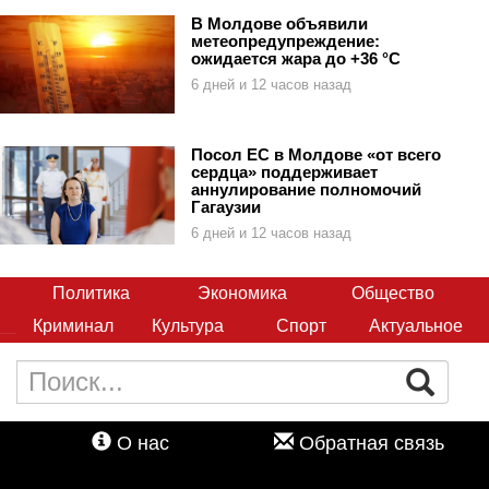
В Молдове объявили
метеопредупреждение:
ожидается жара до +36 °C
6 дней и 12 часов назад
Посол ЕС в Молдове «от всего
сердца» поддерживает
аннулирование полномочий
Гагаузии
6 дней и 12 часов назад
Политика
Экономика
Общество
Криминал
Культура
Спорт
Актуальное
О нас
Обратная связь