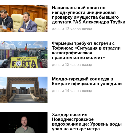
Национальный орган по
неподкупности инициировал
проверку имущества бывшего
депутата PAS Александра Трубки
день и 13 часов назад
Фермеры требуют встречи с
Тофаном: «Ситуация в отрасли
катастрофическая,
правительство молчит»
день и 13 часов назад
Молдо-турецкий колледж в
Комрате официально учредили
день и 14 часов назад
Хаждер посетил
Новоднестровское
водохранилище: Уровень воды
упал на четыре метра