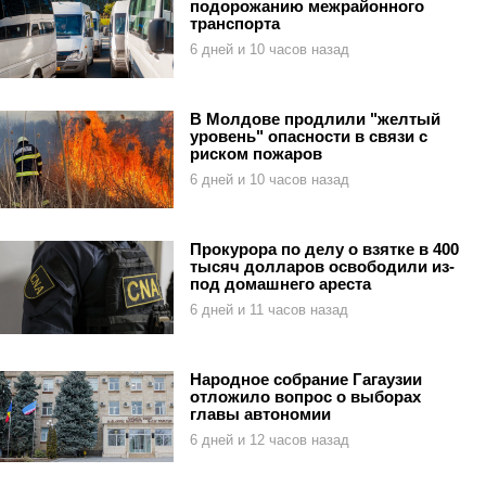
подорожанию межрайонного
транспорта
6 дней и 10 часов назад
В Молдове продлили "желтый
уровень" опасности в связи с
риском пожаров
6 дней и 10 часов назад
Прокурора по делу о взятке в 400
тысяч долларов освободили из-
под домашнего ареста
6 дней и 11 часов назад
Народное собрание Гагаузии
отложило вопрос о выборах
главы автономии
6 дней и 12 часов назад