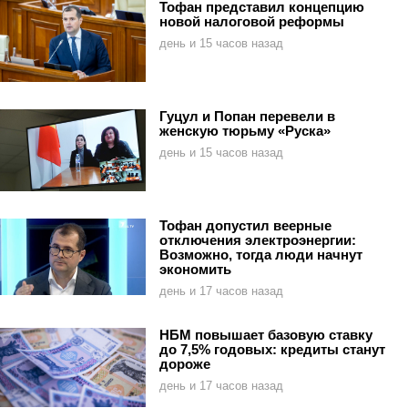
Тофан представил концепцию
новой налоговой реформы
день и 15 часов назад
Гуцул и Попан перевели в
женскую тюрьму «Руска»
день и 15 часов назад
Тофан допустил веерные
отключения электроэнергии:
Возможно, тогда люди начнут
экономить
день и 17 часов назад
НБМ повышает базовую ставку
до 7,5% годовых: кредиты станут
дороже
день и 17 часов назад