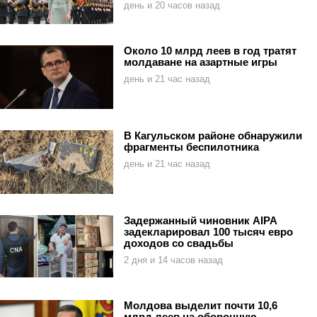
день и 20 часов назад
Около 10 млрд леев в год тратят
молдаване на азартные игры
день и 21 час назад
В Кагульском районе обнаружили
фрагменты беспилотника
день и 21 час назад
Задержанный чиновник AIPA
задекларировал 100 тысяч евро
доходов со свадьбы
2 дня и 14 часов назад
Молдова выделит почти 10,6
млрд леев на оборонную