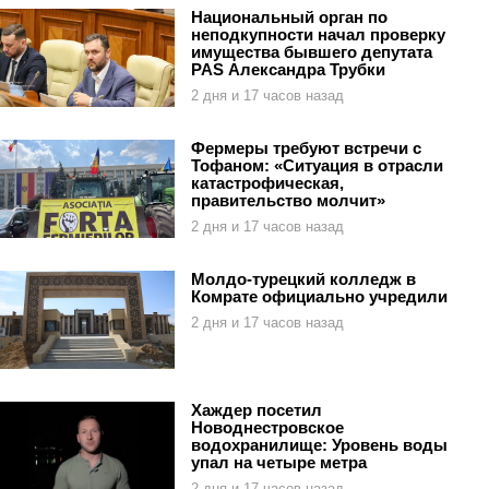
Национальный орган по
неподкупности начал проверку
имущества бывшего депутата
PAS Александра Трубки
2 дня и 17 часов назад
Фермеры требуют встречи с
Тофаном: «Ситуация в отрасли
катастрофическая,
правительство молчит»
2 дня и 17 часов назад
Молдо-турецкий колледж в
Комрате официально учредили
2 дня и 17 часов назад
Хаждер посетил
Новоднестровское
водохранилище: Уровень воды
упал на четыре метра
2 дня и 17 часов назад