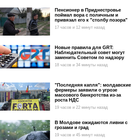
Пенсионер в Приднестровье
поймал вора с поличным и
привязал его к "столбу позора"
17 часов и 12 минут назад
Новые правила для GRT:
Наблюдательный совет могут
заменить Советом по надзору
18 часов и 34 минуты назад
"Последняя капля": молдавские
фермеры заявили о угрозе
массового банкротства из-за
роста НДС
19 часов и 22 минуты назад
В Молдове ожидаются ливни с
грозами и град
19 часов и 45 минут назад