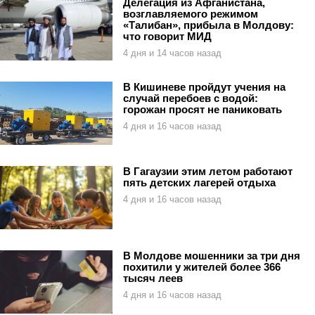
Делегация из Афганистана,
возглавляемого режимом
«Талибан», прибыла в Молдову:
что говорит МИД
4 дня и 14 часов назад
В Кишиневе пройдут учения на
случай перебоев с водой:
горожан просят не паниковать
4 дня и 16 часов назад
В Гагаузии этим летом работают
пять детских лагерей отдыха
4 дня и 16 часов назад
В Молдове мошенники за три дня
похитили у жителей более 366
тысяч леев
4 дня и 16 часов назад