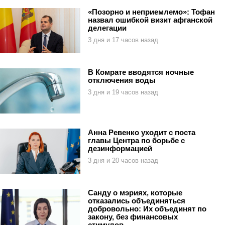
«Позорно и неприемлемо»: Тофан
назвал ошибкой визит афганской
делегации
3 дня и 17 часов назад
В Комрате вводятся ночные
отключения воды
3 дня и 19 часов назад
Анна Ревенко уходит с поста
главы Центра по борьбе с
дезинформацией
3 дня и 20 часов назад
Санду о мэриях, которые
отказались объединяться
добровольно: Их объединят по
закону, без финансовых
стимулов