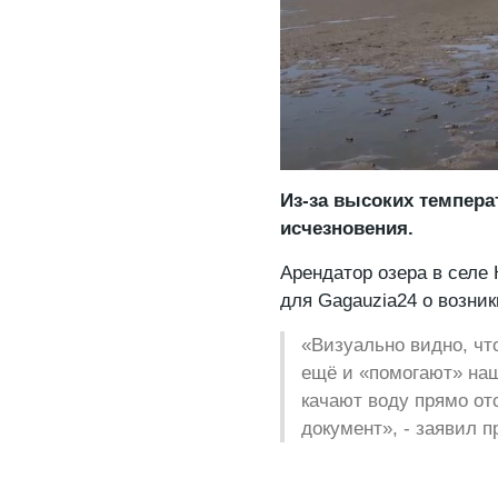
Из-за высоких темпера
исчезновения.
Арендатор озера в селе
для Gagauzia24 о возни
«Визуально видно, что
ещё и «помогают» на
качают воду прямо отс
документ», - заявил 