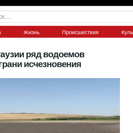
а
Жизнь
Происшествия
Куль
гаузии ряд водоемов
 грани исчезновения