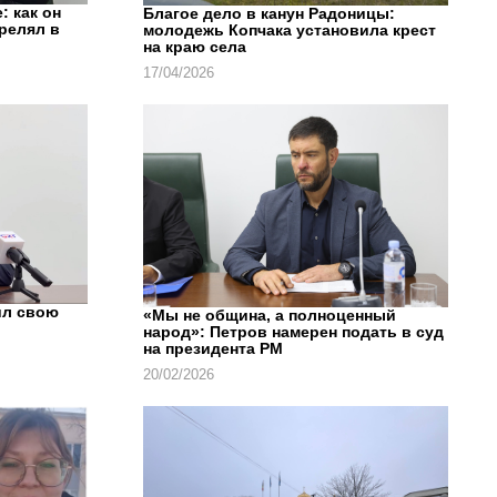
: как он
Благое дело в канун Радоницы:
трелял в
молодежь Копчака установила крест
на краю села
17/04/2026
ил свою
«Мы не община, а полноценный
народ»: Петров намерен подать в суд
на президента РМ
20/02/2026