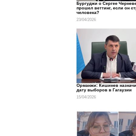
Бургуджи о Сергее Черневе
прошел веттинг, если он с
человека?
23/04/2026
Орманжи: Кишинев назнач
дату выборов в Гагаузии
15/04/2026