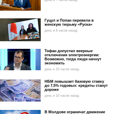
Гуцул и Попан перевели в
женскую тюрьму «Руска»
день и 8 часов назад
Тофан допустил веерные
отключения электроэнергии:
Возможно, тогда люди начнут
экономить
день и 10 часов назад
НБМ повышает базовую ставку
до 7,5% годовых: кредиты станут
дороже
день и 10 часов назад
В Молдове ограничат движение