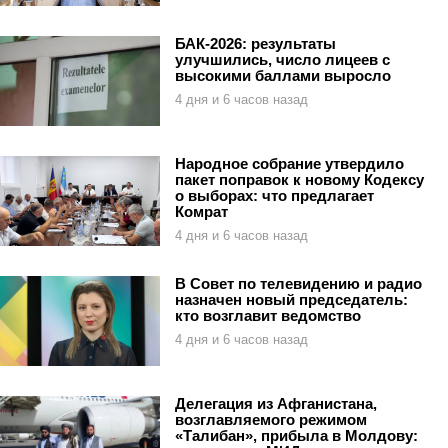
БАК-2026: результаты
улучшились, число лицеев с
высокими баллами выросло
4 дня и 6 часов назад
Народное собрание утвердило
пакет поправок к новому Кодексу
о выборах: что предлагает
Комрат
4 дня и 6 часов назад
В Совет по телевидению и радио
назначен новый председатель:
кто возглавит ведомство
4 дня и 6 часов назад
Делегация из Афганистана,
возглавляемого режимом
«Талибан», прибыла в Молдову: