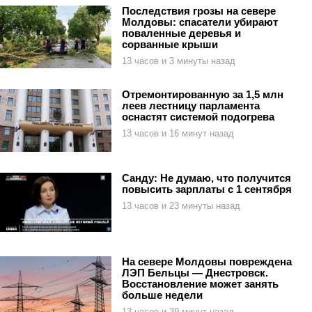
Последствия грозы на севере
Молдовы: спасатели убирают
поваленные деревья и
сорванные крыши
13 часов и 3 минуты назад
Отремонтированную за 1,5 млн
леев лестницу парламента
оснастят системой подогрева
13 часов и 16 минут назад
Санду: Не думаю, что получится
повысить зарплаты с 1 сентября
13 часов и 23 минуты назад
На севере Молдовы повреждена
ЛЭП Бельцы — Днестровск.
Восстановление может занять
больше недели
13 часов и 39 минут назад