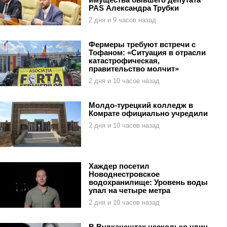
PAS Александра Трубки
2 дня и 9 часов назад
Фермеры требуют встречи с
Тофаном: «Ситуация в отрасли
катастрофическая,
правительство молчит»
2 дня и 10 часов назад
Молдо-турецкий колледж в
Комрате официально учредили
2 дня и 10 часов назад
Хаждер посетил
Новоднестровское
водохранилище: Уровень воды
упал на четыре метра
2 дня и 10 часов назад
В Вулканештах несколько улиц