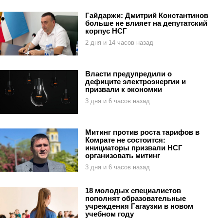
Гайдаржи: Дмитрий Константинов
больше не влияет на депутатский
корпус НСГ
2 дня и 14 часов назад
Власти предупредили о
дефиците электроэнергии и
призвали к экономии
3 дня и 6 часов назад
Митинг против роста тарифов в
Комрате не состоится:
инициаторы призвали НСГ
организовать митинг
3 дня и 6 часов назад
18 молодых специалистов
пополнят образовательные
учреждения Гагаузии в новом
учебном году