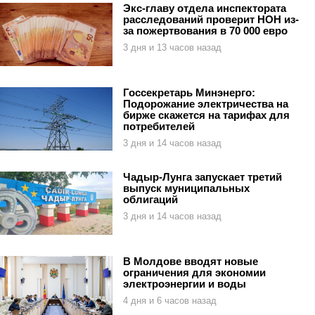
Экс-главу отдела инспектората
расследований проверит НОН из-
за пожертвования в 70 000 евро
3 дня и 13 часов назад
Госсекретарь Минэнерго:
Подорожание электричества на
бирже скажется на тарифах для
потребителей
3 дня и 14 часов назад
Чадыр-Лунга запускает третий
выпуск муниципальных
облигаций
3 дня и 14 часов назад
В Молдове вводят новые
ограничения для экономии
электроэнергии и воды
4 дня и 6 часов назад