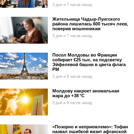
3 дня и 7 часов назад
Жительница Чадыр-Лунгского
района лишилась 600 тысяч леев,
поверив мошенникам
3 дня и 7 часов назад
Посол Молдовы во Франции
собирает €25 тыс. на подсветку
Эйфелевой башни в цвета флага
РМ
3 дня и 8 часов назад
Молдову накроет аномальная
жара до +38 °C
3 дня и 9 часов назад
«Позорно и неприемлемо»: Тофан
назвал ошибкой визит афганской