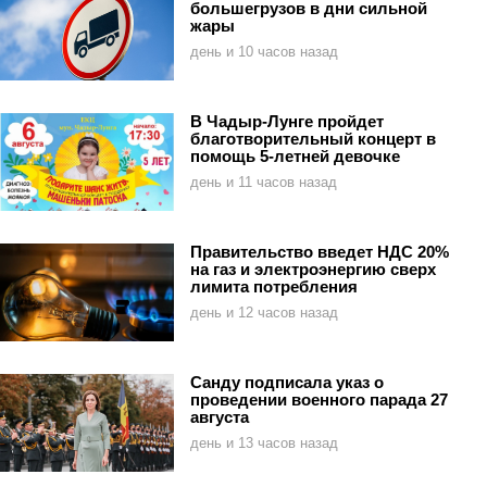
большегрузов в дни сильной
жары
день и 10 часов назад
В Чадыр-Лунге пройдет
благотворительный концерт в
помощь 5-летней девочке
день и 11 часов назад
Правительство введет НДС 20%
на газ и электроэнергию сверх
лимита потребления
день и 12 часов назад
Санду подписала указ о
проведении военного парада 27
августа
день и 13 часов назад