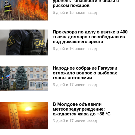
уровень" опасности в связи с
риском пожаров
6 дней и 15 часов назад
Прокурора по делу о взятке в 400
тысяч долларов освободили из-
под домашнего ареста
6 дней и 16 часов назад
Народное собрание Гагаузии
отложило вопрос о выборах
главы автономии
6 дней и 17 часов назад
В Молдове объявили
метеопредупреждение:
ожидается жара до +36 °C
6 дней и 17 часов назад