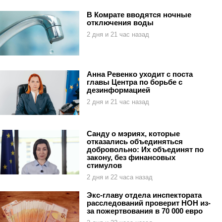
В Комрате вводятся ночные
отключения воды
2 дня и 21 час назад
Анна Ревенко уходит с поста
главы Центра по борьбе с
дезинформацией
2 дня и 21 час назад
Санду о мэриях, которые
отказались объединяться
добровольно: Их объединят по
закону, без финансовых
стимулов
2 дня и 22 часа назад
Экс-главу отдела инспектората
расследований проверит НОН из-
за пожертвования в 70 000 евро