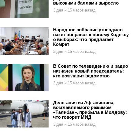
высокими баллами выросло
3 дня и 15 часов назад
Народное собрание утвердило
пакет поправок к новому Кодексу
о выборах: что предлагает
Комрат
3 дня и 15 часов назад
В Совет по телевидению и радио
назначен новый председатель:
кто возглавит ведомство
3 дня и 15 часов назад
Делегация из Афганистана,
возглавляемого режимом
«Талибан», прибыла в Молдову:
что говорит МИД
3 дня и 15 часов назад