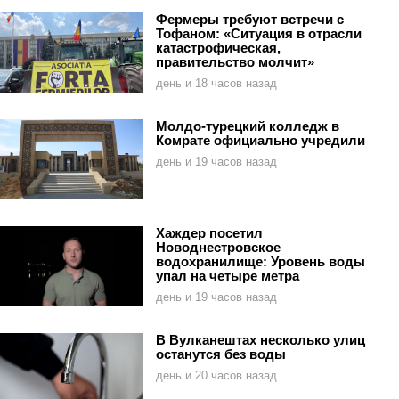
Фермеры требуют встречи с
Тофаном: «Ситуация в отрасли
катастрофическая,
правительство молчит»
день и 18 часов назад
Молдо-турецкий колледж в
Комрате официально учредили
день и 19 часов назад
Хаждер посетил
Новоднестровское
водохранилище: Уровень воды
упал на четыре метра
день и 19 часов назад
В Вулканештах несколько улиц
останутся без воды
день и 20 часов назад