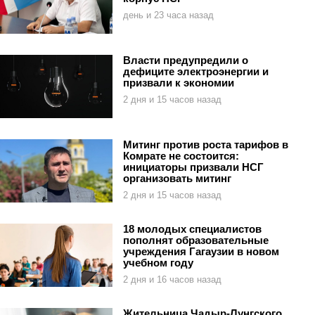
день и 23 часа назад
Власти предупредили о
дефиците электроэнергии и
призвали к экономии
2 дня и 15 часов назад
Митинг против роста тарифов в
Комрате не состоится:
инициаторы призвали НСГ
организовать митинг
2 дня и 15 часов назад
18 молодых специалистов
пополнят образовательные
учреждения Гагаузии в новом
учебном году
2 дня и 16 часов назад
Жительница Чадыр-Лунгского