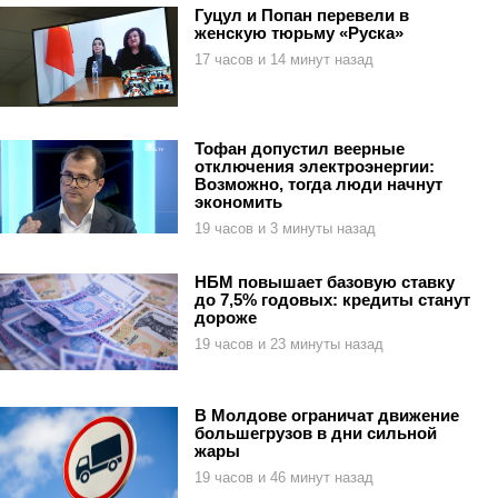
Гуцул и Попан перевели в
женскую тюрьму «Руска»
17 часов и 14 минут назад
Тофан допустил веерные
отключения электроэнергии:
Возможно, тогда люди начнут
экономить
19 часов и 3 минуты назад
НБМ повышает базовую ставку
до 7,5% годовых: кредиты станут
дороже
19 часов и 23 минуты назад
В Молдове ограничат движение
большегрузов в дни сильной
жары
19 часов и 46 минут назад