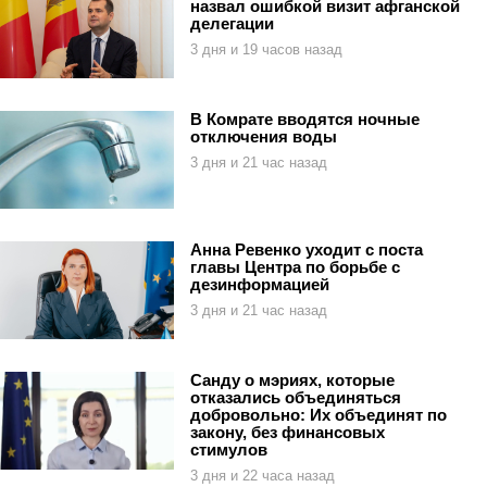
назвал ошибкой визит афганской
делегации
3 дня и 19 часов назад
В Комрате вводятся ночные
отключения воды
3 дня и 21 час назад
Анна Ревенко уходит с поста
главы Центра по борьбе с
дезинформацией
3 дня и 21 час назад
Санду о мэриях, которые
отказались объединяться
добровольно: Их объединят по
закону, без финансовых
стимулов
3 дня и 22 часа назад