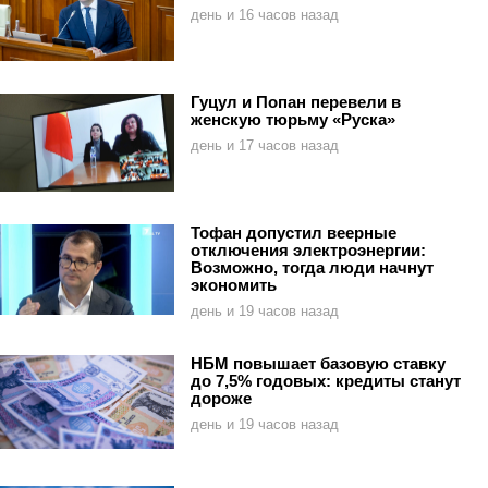
день и 16 часов назад
Гуцул и Попан перевели в
женскую тюрьму «Руска»
день и 17 часов назад
Тофан допустил веерные
отключения электроэнергии:
Возможно, тогда люди начнут
экономить
день и 19 часов назад
НБМ повышает базовую ставку
до 7,5% годовых: кредиты станут
дороже
день и 19 часов назад