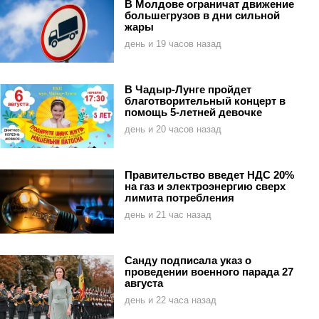
В Молдове ограничат движение
большегрузов в дни сильной
жары
день и 19 часов назад
В Чадыр-Лунге пройдет
благотворительный концерт в
помощь 5-летней девочке
день и 20 часов назад
Правительство введет НДС 20%
на газ и электроэнергию сверх
лимита потребления
день и 21 час назад
Санду подписала указ о
проведении военного парада 27
августа
день и 22 часа назад