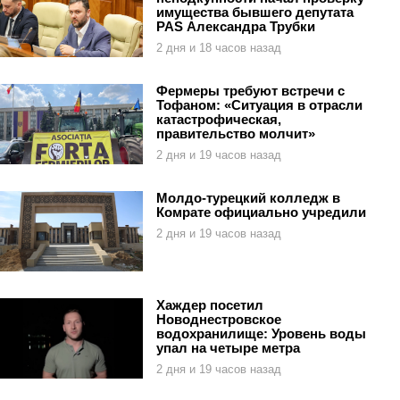
имущества бывшего депутата
PAS Александра Трубки
2 дня и 18 часов назад
Фермеры требуют встречи с
Тофаном: «Ситуация в отрасли
катастрофическая,
правительство молчит»
2 дня и 19 часов назад
Молдо-турецкий колледж в
Комрате официально учредили
2 дня и 19 часов назад
Хаждер посетил
Новоднестровское
водохранилище: Уровень воды
упал на четыре метра
2 дня и 19 часов назад