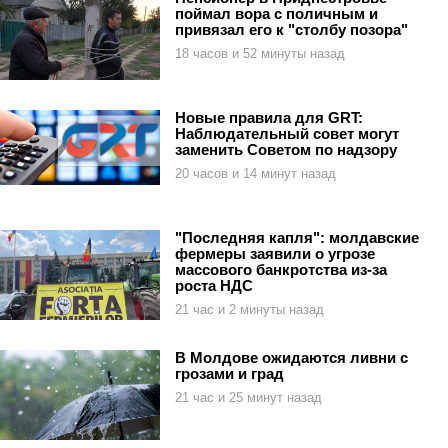
поймал вора с поличным и
привязал его к "столбу позора"
18 часов и 52 минуты назад
Новые правила для GRT:
Наблюдательный совет могут
заменить Советом по надзору
20 часов и 14 минут назад
"Последняя капля": молдавские
фермеры заявили о угрозе
массового банкротства из-за
роста НДС
21 час и 2 минуты назад
В Молдове ожидаются ливни с
грозами и град
21 час и 25 минут назад