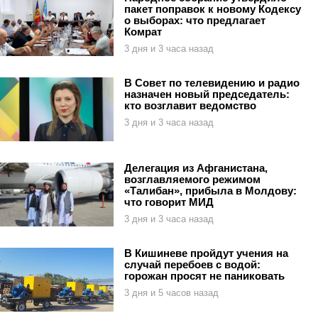
пакет поправок к новому Кодексу
о выборах: что предлагает
Комрат
3 дня и 3 часа назад
В Совет по телевидению и радио
назначен новый председатель:
кто возглавит ведомство
3 дня и 3 часа назад
Делегация из Афганистана,
возглавляемого режимом
«Талибан», прибыла в Молдову:
что говорит МИД
3 дня и 3 часа назад
В Кишиневе пройдут учения на
случай перебоев с водой:
горожан просят не паниковать
3 дня и 5 часов назад