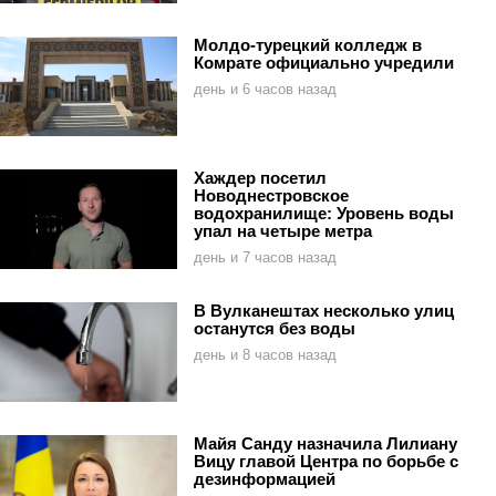
Молдо-турецкий колледж в
Комрате официально учредили
день и 6 часов назад
Хаждер посетил
Новоднестровское
водохранилище: Уровень воды
упал на четыре метра
день и 7 часов назад
В Вулканештах несколько улиц
останутся без воды
день и 8 часов назад
Майя Санду назначила Лилиану
Вицу главой Центра по борьбе с
дезинформацией