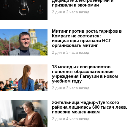
дефиците электроэнергии и
призвали к экономии
2 дня и 2 часа назад
Митинг против роста тарифов в
Комрате не состоится:
инициаторы призвали НСГ
организовать митинг
2 дня и 3 часа назад
18 молодых специалистов
пополнят образовательные
учреждения Гагаузии в новом
учебном году
2 дня и 3 часа назад
Жительница Чадыр-Лунгского
района лишилась 600 тысяч леев,
поверив мошенникам
2 дня и 4 часа назад