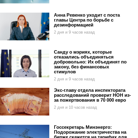
Анна Ревенко уходит с поста
главы Центра по борьбе с
дезинформацией
2 дня и 9 часов назад
Санду о мэриях, которые
отказались объединяться
добровольно: Их объединят по
закону, без финансовых
стимулов
2 дня и 9 часов назад
Экс-главу отдела инспектората
расследований проверит НОН из-
за пожертвования в 70 000 евро
2 дня и 10 часов назад
Госсекретарь Минэнерго:
Подорожание электричества на
бирже скажется на тарифах для