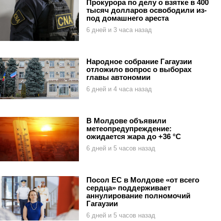
Прокурора по делу о взятке в 400
тысяч долларов освободили из-
под домашнего ареста
6 дней и 3 часа назад
Народное собрание Гагаузии
отложило вопрос о выборах
главы автономии
6 дней и 4 часа назад
В Молдове объявили
метеопредупреждение:
ожидается жара до +36 °C
6 дней и 5 часов назад
Посол ЕС в Молдове «от всего
сердца» поддерживает
аннулирование полномочий
Гагаузии
6 дней и 5 часов назад