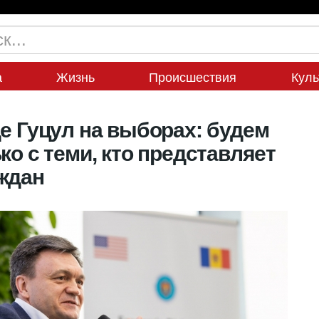
а
Жизнь
Происшествия
Куль
де Гуцул на выборах: будем
ко с теми, кто представляет
ждан