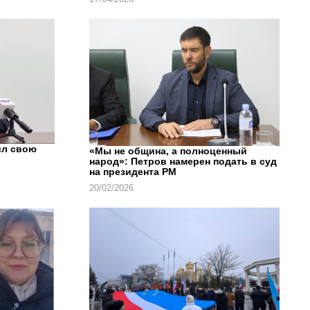
ил свою
«Мы не община, а полноценный
народ»: Петров намерен подать в суд
на президента РМ
20/02/2026