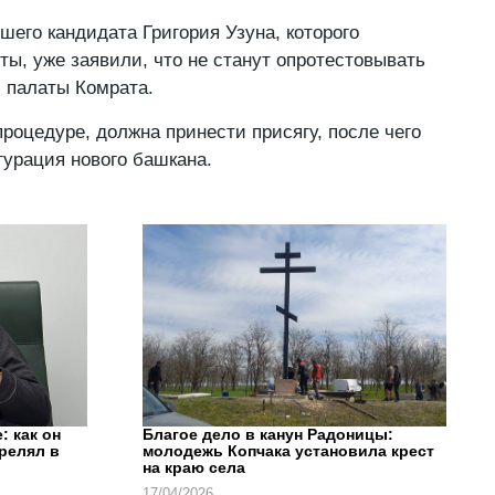
шего кандидата Григория Узуна, которого
ы, уже заявили, что не станут опротестовывать
 палаты Комрата.
процедуре, должна принести присягу, после чего
гурация нового башкана.
: как он
Благое дело в канун Радоницы:
трелял в
молодежь Копчака установила крест
на краю села
17/04/2026