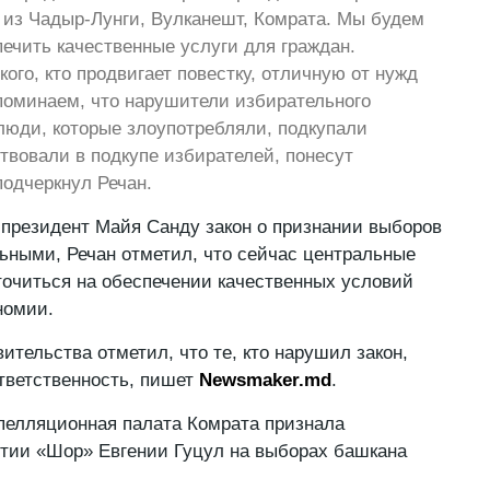
о из Чадыр-Лунги, Вулканешт, Комрата. Мы будем
печить качественные услуги для граждан.
ого, кто продвигает повестку, отличную от нужд
поминаем, что нарушители избирательного
 люди, которые злоупотребляли, подкупали
твовали в подкупе избирателей, понесут
подчеркнул Речан.
 президент Майя Санду закон о признании выборов
ьными, Речан отметил, что сейчас центральные
очиться на обеспечении качественных условий
номии.
вительства отметил, что те, кто нарушил закон,
тветственность, пишет
Newsmaker.md
.
пелляционная палата Комрата признала
ртии «Шор» Евгении Гуцул на выборах башкана