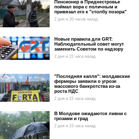
Пенсионер в Приднестровье
поймал вора с поличным и
привязал его к "столбу позора"
2 дня и 20 часов назад
Новые правила для GRT:
Наблюдательный совет могут
заменить Советом по надзору
2 дня и 22 часа назад
"Последняя капля": молдавские
фермеры заявили о угрозе
массового банкротства из-за
роста НДС
2 дня и 22 часа назад
В Молдове ожидаются ливни с
грозами и град
2 дня и 23 часа назад