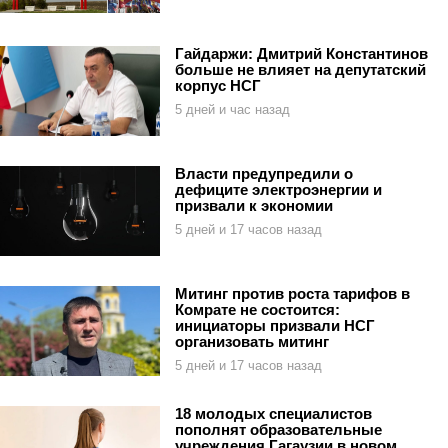
Гайдаржи: Дмитрий Константинов
больше не влияет на депутатский
корпус НСГ
5 дней и час назад
Власти предупредили о
дефиците электроэнергии и
призвали к экономии
5 дней и 17 часов назад
Митинг против роста тарифов в
Комрате не состоится:
инициаторы призвали НСГ
организовать митинг
5 дней и 17 часов назад
18 молодых специалистов
пополнят образовательные
учреждения Гагаузии в новом