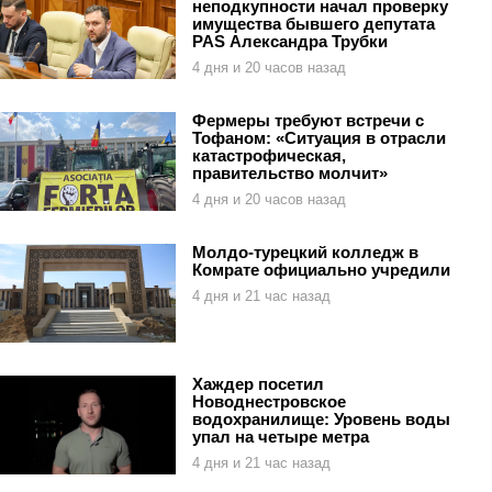
неподкупности начал проверку
имущества бывшего депутата
PAS Александра Трубки
4 дня и 20 часов назад
Фермеры требуют встречи с
Тофаном: «Ситуация в отрасли
катастрофическая,
правительство молчит»
4 дня и 20 часов назад
Молдо-турецкий колледж в
Комрате официально учредили
4 дня и 21 час назад
Хаждер посетил
Новоднестровское
водохранилище: Уровень воды
упал на четыре метра
4 дня и 21 час назад