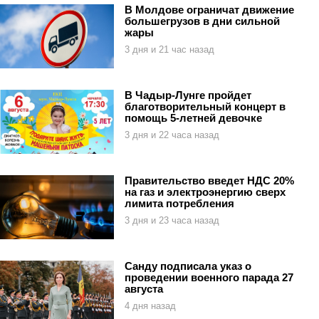
В Молдове ограничат движение
большегрузов в дни сильной
жары
3 дня и 21 час назад
В Чадыр-Лунге пройдет
благотворительный концерт в
помощь 5-летней девочке
3 дня и 22 часа назад
Правительство введет НДС 20%
на газ и электроэнергию сверх
лимита потребления
3 дня и 23 часа назад
Санду подписала указ о
проведении военного парада 27
августа
4 дня назад