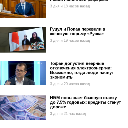
3 дня и 18 часов назад
Гуцул и Попан перевели в
женскую тюрьму «Руска»
3 дня и 19 часов назад
Тофан допустил веерные
отключения электроэнергии:
Возможно, тогда люди начнут
экономить
3 дня и 20 часов назад
НБМ повышает базовую ставку
до 7,5% годовых: кредиты станут
дороже
3 дня и 21 час назад