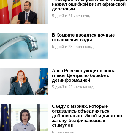
назвал ошибкой визит афганской
делегации
5 дней и 21 час назад
В Комрате вводятся ночные
отключения воды
5 дней и 23 часа назад
Анна Ревенко уходит с поста
главы Центра по борьбе с
дезинформацией
5 дней и 23 часа назад
Санду о мэриях, которые
отказались объединяться
добровольно: Их объединят по
закону, без финансовых
стимулов
6 дней назад