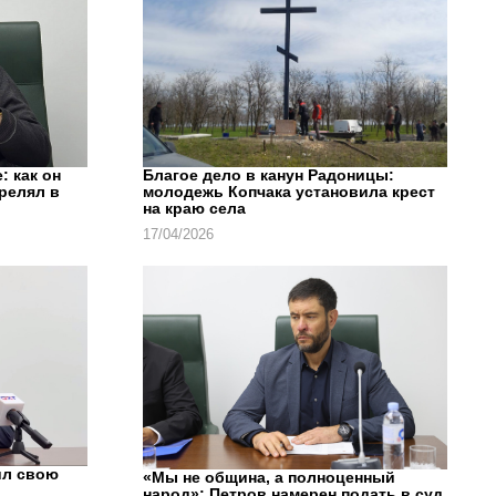
: как он
Благое дело в канун Радоницы:
трелял в
молодежь Копчака установила крест
на краю села
17/04/2026
ил свою
«Мы не община, а полноценный
народ»: Петров намерен подать в суд