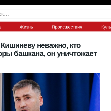
а
Жизнь
Происшествия
Куль
 Кишиневу неважно, кто
ры башкана, он уничтожает