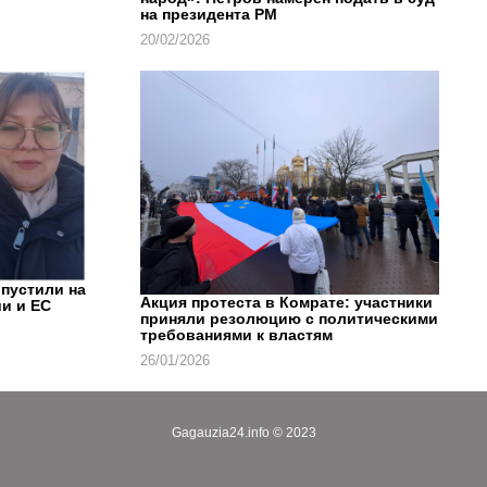
на президента РМ
20/02/2026
впустили на
Акция протеста в Комрате: участники
и и ЕС
приняли резолюцию с политическими
требованиями к властям
26/01/2026
Gagauzia24.info © 2023