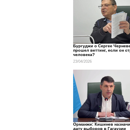
Бургуджи о Сергее Черневе
прошел веттинг, если он с
человека?
23/04/2026
Орманжи: Кишинев назнач
дату выборов в Гагаузии