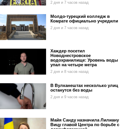
2 дня и 7 часов назад
Молдо-турецкий колледж в
Комрате официально учредили
2 дня и 7 часов назад
Хаждер посетил
Новоднестровское
водохранилище: Уровень воды
упал на четыре метра
2 дня и 8 часов назад
В Вулканештах несколько улиц
останутся без воды
2 дня и 9 часов назад
Майя Санду назначила Лилиану
Вицу главой Центра по борьбе с