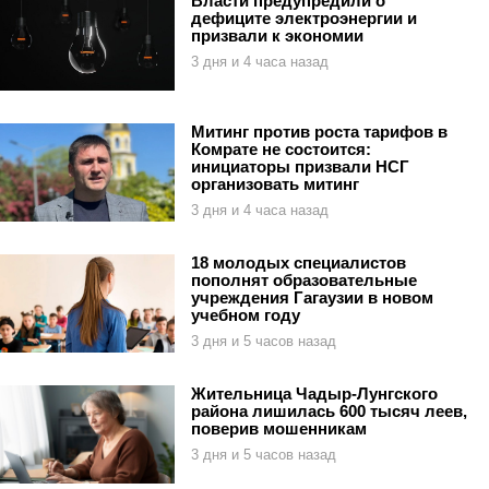
Власти предупредили о
дефиците электроэнергии и
призвали к экономии
3 дня и 4 часа назад
Митинг против роста тарифов в
Комрате не состоится:
инициаторы призвали НСГ
организовать митинг
3 дня и 4 часа назад
18 молодых специалистов
пополнят образовательные
учреждения Гагаузии в новом
учебном году
3 дня и 5 часов назад
Жительница Чадыр-Лунгского
района лишилась 600 тысяч леев,
поверив мошенникам
3 дня и 5 часов назад