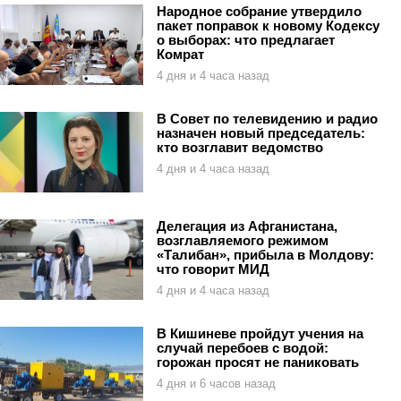
Народное собрание утвердило
пакет поправок к новому Кодексу
о выборах: что предлагает
Комрат
4 дня и 4 часа назад
В Совет по телевидению и радио
назначен новый председатель:
кто возглавит ведомство
4 дня и 4 часа назад
Делегация из Афганистана,
возглавляемого режимом
«Талибан», прибыла в Молдову:
что говорит МИД
4 дня и 4 часа назад
В Кишиневе пройдут учения на
случай перебоев с водой:
горожан просят не паниковать
4 дня и 6 часов назад