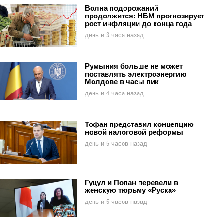
Волна подорожаний
продолжится: НБМ прогнозирует
рост инфляции до конца года
день и 3 часа назад
Румыния больше не может
поставлять электроэнергию
Молдове в часы пик
день и 4 часа назад
Тофан представил концепцию
новой налоговой реформы
день и 5 часов назад
Гуцул и Попан перевели в
женскую тюрьму «Руска»
день и 5 часов назад