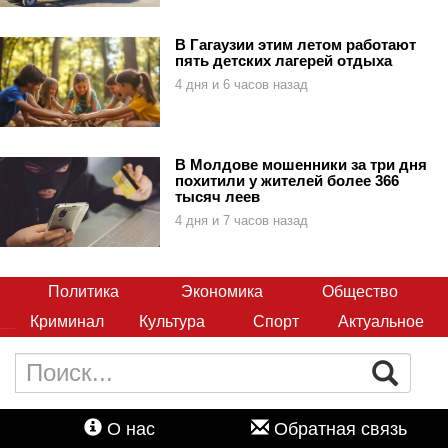
В Гагаузии этим летом работают
пять детских лагерей отдыха
4 дня и 6 часов назад
В Молдове мошенники за три дня
похитили у жителей более 366
тысяч леев
4 дня и 7 часов назад
Политика
Экономика
Общество
Криминал
Культура
Спорт
Актуальное
О нас
Обратная связь