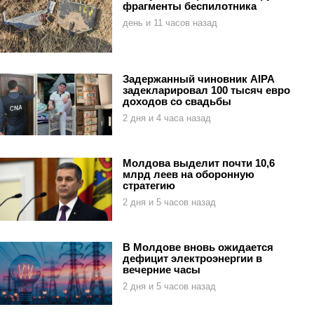
фрагменты беспилотника
день и 11 часов назад
Задержанный чиновник AIPA
задекларировал 100 тысяч евро
доходов со свадьбы
2 дня и 4 часа назад
Молдова выделит почти 10,6
млрд леев на оборонную
стратегию
2 дня и 5 часов назад
В Молдове вновь ожидается
дефицит электроэнергии в
вечерние часы
2 дня и 5 часов назад