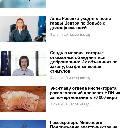
Анна Ревенко уходит с поста
главы Центра по борьбе с
дезинформацией
3 дня и 10 часов назад
Санду о мэриях, которые
отказались объединяться
добровольно: Их объединят по
закону, без финансовых
стимулов
3 дня и 10 часов назад
Экс-главу отдела инспектората
расследований проверит НОН из-
за пожертвования в 70 000 евро
3 дня и 11 часов назад
Госсекретарь Минэнерго:
Подорожание электричества на