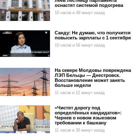
леев лестницу парламента
оснастят системой подогрева
10 часов и 49 минут назад
Санду: Не думаю, что получится
повысить зарплаты с 1 сентября
10 часов и 56 минут назад
На севере Молдовы повреждена
ЛЭП Бельцы — Днестровск.
Восстановление может занять
больше недели
11 часов и 12 минут назад
«Чистят дорогу под
определённых кандидатов»:
Чернев о новом языковом
требовании к башкану
11 часов и 30 минут назад