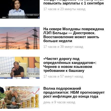
повысить зарплаты с 1 сентября
17 часов и 23 минуты назад
На севере Молдовы повреждена
ЛЭП Бельцы — Днестровск.
Восстановление может занять
больше недели
17 часов и 39 минут назад
«Чистят дорогу под
определённых кандидатов»:
Чернев о новом языковом
требовании к башкану
17 часов и 57 минут назад
Волна подорожаний
продолжится: НБМ прогнозирует
рост инфляции до конца года
день и 9 часов назад