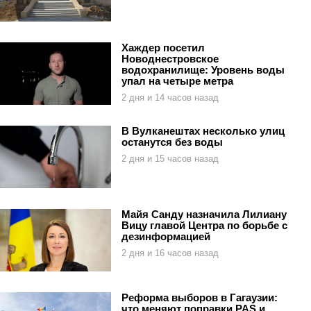
Хаждер посетил
Новоднестровское
водохранилище: Уровень воды
упал на четыре метра
2 дня и 14 часов назад
В Вулканештах несколько улиц
останутся без воды
2 дня и 15 часов назад
Майя Санду назначила Лилиану
Вицу главой Центра по борьбе с
дезинформацией
2 дня и 16 часов назад
Реформа выборов в Гагаузии:
что меняют поправки PAS и