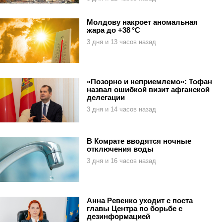
Молдову накроет аномальная
жара до +38 °C
3 дня и 13 часов назад
«Позорно и неприемлемо»: Тофан
назвал ошибкой визит афганской
делегации
3 дня и 14 часов назад
В Комрате вводятся ночные
отключения воды
3 дня и 16 часов назад
Анна Ревенко уходит с поста
главы Центра по борьбе с
дезинформацией