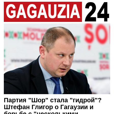
Партия "Шор" стала "гидрой"?
Штефан Глигор о Гагаузии и
борьбе с "несколькими