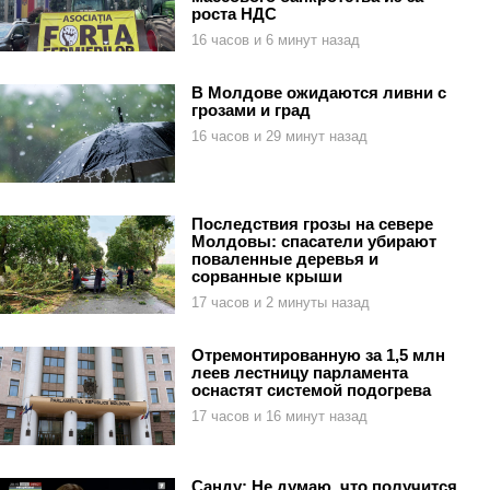
роста НДС
16 часов и 6 минут назад
В Молдове ожидаются ливни с
грозами и град
16 часов и 29 минут назад
Последствия грозы на севере
Молдовы: спасатели убирают
поваленные деревья и
сорванные крыши
17 часов и 2 минуты назад
Отремонтированную за 1,5 млн
леев лестницу парламента
оснастят системой подогрева
17 часов и 16 минут назад
Санду: Не думаю, что получится