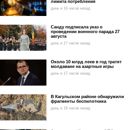
лимита потребления
день и 16 часов назад
Санду подписала указ о
проведении военного парада 27
августа
день и 17 часов назад
Около 10 млрд леев в год тратят
молдаване на азартные игры
день и 17 часов назад
В Кагульском районе обнаружили
фрагменты беспилотника
день и 18 часов назад