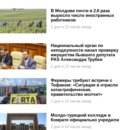
В Молдове почти в 2,6 раза
выросло число иностранных
работников
2 дня и 13 часов назад
Национальный орган по
неподкупности начал проверку
имущества бывшего депутата
PAS Александра Трубки
2 дня и 13 часов назад
Фермеры требуют встречи с
Тофаном: «Ситуация в отрасли
катастрофическая,
правительство молчит»
2 дня и 14 часов назад
Молдо-турецкий колледж в
Комрате официально учредили
2 дня и 14 часов назад