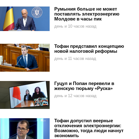
Румыния больше не может
поставлять электроэнергию
Молдове в часы пик
день и 10 часов назад
Тофан представил концепцию
новой налоговой реформы
день и 11 часов назад
Гуцул и Попан перевели в
женскую тюрьму «Руска»
день и 12 часов назад
Тофан допустил веерные
отключения электроэнергии:
Возможно, тогда люди начнут
экономить