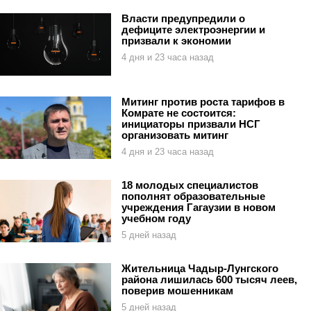
Власти предупредили о
дефиците электроэнергии и
призвали к экономии
4 дня и 23 часа назад
Митинг против роста тарифов в
Комрате не состоится:
инициаторы призвали НСГ
организовать митинг
4 дня и 23 часа назад
18 молодых специалистов
пополнят образовательные
учреждения Гагаузии в новом
учебном году
5 дней назад
Жительница Чадыр-Лунгского
района лишилась 600 тысяч леев,
поверив мошенникам
5 дней назад