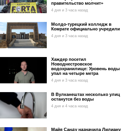
правительство молчит»
4 дня и 3 часа назад
Молдо-турецкий колледж в
Комрате официально учредили
4 дня и 3 часа назад
Хаждер посетил
Новоднестровское
водохранилище: Уровень воды
упал на четыре метра
4 дня и 3 часа назад
В Вулканештах несколько улиц
останутся без воды
4 дня и 4 часа назад
Майя Санду назначила Лилиану