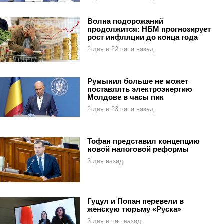
Волна подорожаний
продолжится: НБМ прогнозирует
рост инфляции до конца года
2 дня и 22 часа назад
Румыния больше не может
поставлять электроэнергию
Молдове в часы пик
2 дня и 23 часа назад
Тофан представил концепцию
новой налоговой реформы
3 дня назад
Гуцул и Попан перевели в
женскую тюрьму «Руска»
3 дня и час назад