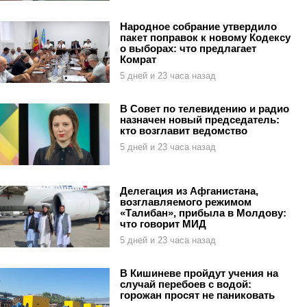
Народное собрание утвердило
пакет поправок к новому Кодексу
о выборах: что предлагает
Комрат
5 дней и 23 часа назад
В Совет по телевидению и радио
назначен новый председатель:
кто возглавит ведомство
5 дней и 23 часа назад
Делегация из Афганистана,
возглавляемого режимом
«Талибан», прибыла в Молдову:
что говорит МИД
5 дней и 23 часа назад
В Кишиневе пройдут учения на
случай перебоев с водой:
горожан просят не паниковать