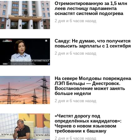
Отремонтированную за 1,5 млн
леев лестницу парламента
оснастят системой подогрева
2 дня и 6 часов назад
Санду: Не думаю, что получится
повысить зарплаты с 1 сентября
2 дня и 6 часов назад
На севере Молдовы повреждена
ЛЭП Бельцы — Днестровск.
Восстановление может занять
больше недели
2 дня и 6 часов назад
«Чистят дорогу под
определённых кандидатов»:
Чернев о новом языковом
требовании к башкану
2 дня и 6 часов назад