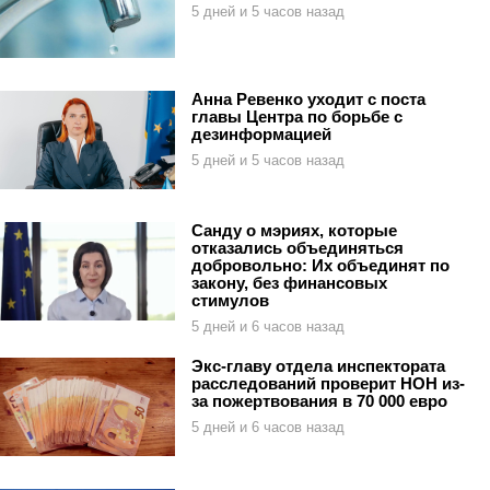
5 дней и 5 часов назад
Анна Ревенко уходит с поста
главы Центра по борьбе с
дезинформацией
5 дней и 5 часов назад
Санду о мэриях, которые
отказались объединяться
добровольно: Их объединят по
закону, без финансовых
стимулов
5 дней и 6 часов назад
Экс-главу отдела инспектората
расследований проверит НОН из-
за пожертвования в 70 000 евро
5 дней и 6 часов назад