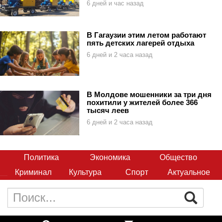
6 дней и час назад
В Гагаузии этим летом работают
пять детских лагерей отдыха
6 дней и 2 часа назад
В Молдове мошенники за три дня
похитили у жителей более 366
тысяч леев
6 дней и 2 часа назад
Политика
Экономика
Общество
Криминал
Культура
Спорт
Актуальное