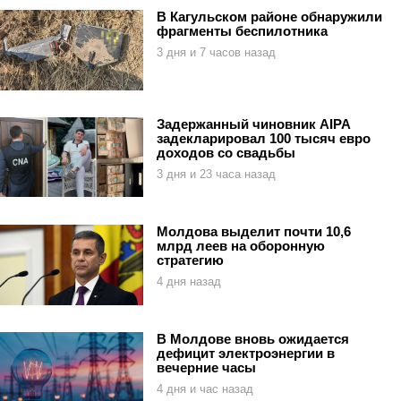
В Кагульском районе обнаружили
фрагменты беспилотника
3 дня и 7 часов назад
Задержанный чиновник AIPA
задекларировал 100 тысяч евро
доходов со свадьбы
3 дня и 23 часа назад
Молдова выделит почти 10,6
млрд леев на оборонную
стратегию
4 дня назад
В Молдове вновь ожидается
дефицит электроэнергии в
вечерние часы
4 дня и час назад