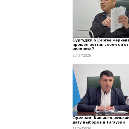
Бургуджи о Сергее Черневе
прошел веттинг, если он с
человека?
23/04/2026
Орманжи: Кишинев назнач
дату выборов в Гагаузии
15/04/2026