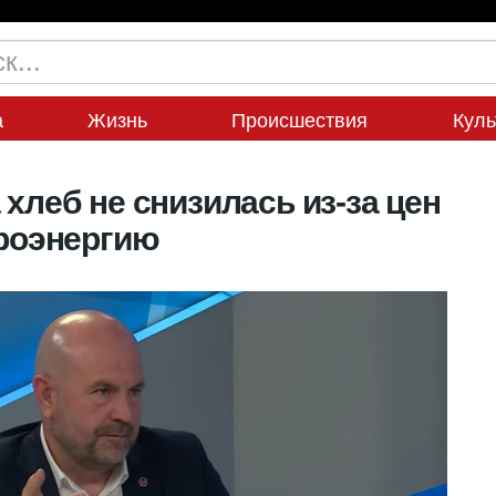
а
Жизнь
Происшествия
Куль
 хлеб не снизилась из-за цен
троэнергию