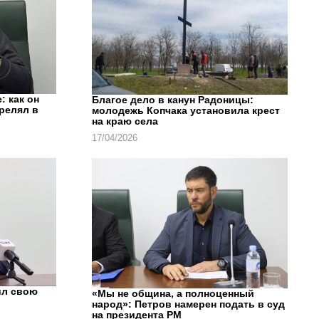
: как он
Благое дело в канун Радоницы:
трелял в
молодежь Копчака установила крест
на краю села
17/04/2026
ил свою
«Мы не община, а полноценный
народ»: Петров намерен подать в суд
на президента РМ