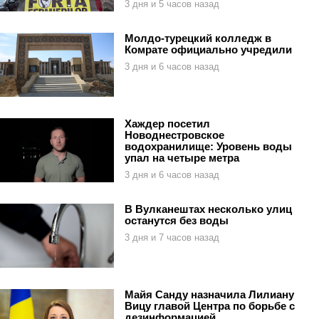
3 дня и 5 часов назад
Молдо-турецкий колледж в
Комрате официально учредили
3 дня и 6 часов назад
Хаждер посетил
Новоднестровское
водохранилище: Уровень воды
упал на четыре метра
3 дня и 6 часов назад
В Вулканештах несколько улиц
останутся без воды
3 дня и 7 часов назад
Майя Санду назначила Лилиану
Вицу главой Центра по борьбе с
дезинформацией