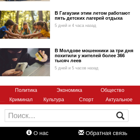
В Гагаузии этим летом работают
пять детских лагерей отдыха
5 дней и 4 часа назад
В Молдове мошенники за три дня
похитили у жителей более 366
тысяч леев
5 дней и 5 часов назад
Политика
Экономика
Общество
Криминал
Культура
Спорт
Актуальное
О нас
Обратная связь