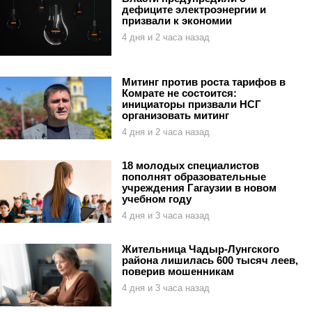
дефиците электроэнергии и
призвали к экономии
4 дня и 2 часа назад
Митинг против роста тарифов в
Комрате не состоится:
инициаторы призвали НСГ
организовать митинг
4 дня и 2 часа назад
18 молодых специалистов
пополнят образовательные
учреждения Гагаузии в новом
учебном году
4 дня и 3 часа назад
Жительница Чадыр-Лунгского
района лишилась 600 тысяч леев,
поверив мошенникам
4 дня и 3 часа назад