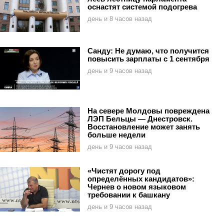
оснастят системой подогрева
день и 8 часов назад
Санду: Не думаю, что получится
повысить зарплаты с 1 сентября
день и 9 часов назад
На севере Молдовы повреждена
ЛЭП Бельцы — Днестровск.
Восстановление может занять
больше недели
день и 9 часов назад
«Чистят дорогу под
определённых кандидатов»:
Чернев о новом языковом
требовании к башкану
день и 9 часов назад