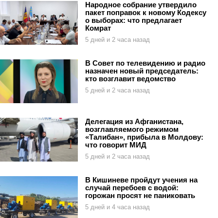
Народное собрание утвердило
пакет поправок к новому Кодексу
о выборах: что предлагает
Комрат
5 дней и 2 часа назад
В Совет по телевидению и радио
назначен новый председатель:
кто возглавит ведомство
5 дней и 2 часа назад
Делегация из Афганистана,
возглавляемого режимом
«Талибан», прибыла в Молдову:
что говорит МИД
5 дней и 2 часа назад
В Кишиневе пройдут учения на
случай перебоев с водой:
горожан просят не паниковать
5 дней и 4 часа назад