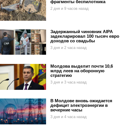
фрагменты беспилотника
2 дня и 9 часов назад
Задержанный чиновник AIPA
задекларировал 100 тысяч евро
доходов со свадьбы
3 дня и 2 часа назад
Молдова выделит почти 10,6
млрд леев на оборонную
стратегию
3 дня и 3 часа назад
В Молдове вновь ожидается
дефицит электроэнергии в
вечерние часы
3 дня и 4 часа назад