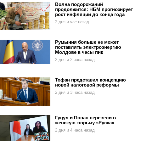
Волна подорожаний
продолжится: НБМ прогнозирует
рост инфляции до конца года
2 дня и час назад
Румыния больше не может
поставлять электроэнергию
Молдове в часы пик
2 дня и 2 часа назад
Тофан представил концепцию
новой налоговой реформы
2 дня и 3 часа назад
Гуцул и Попан перевели в
женскую тюрьму «Руска»
2 дня и 4 часа назад