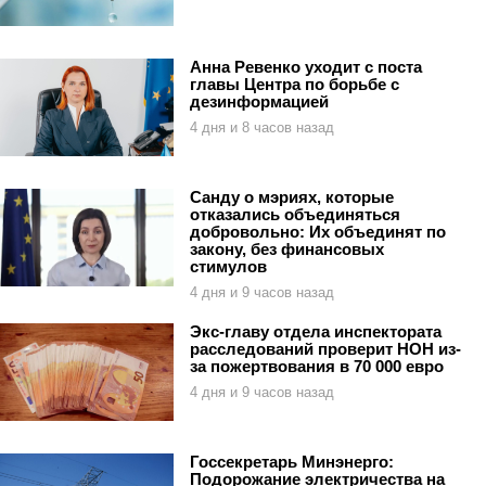
Анна Ревенко уходит с поста
главы Центра по борьбе с
дезинформацией
4 дня и 8 часов назад
Санду о мэриях, которые
отказались объединяться
добровольно: Их объединят по
закону, без финансовых
стимулов
4 дня и 9 часов назад
Экс-главу отдела инспектората
расследований проверит НОН из-
за пожертвования в 70 000 евро
4 дня и 9 часов назад
Госсекретарь Минэнерго:
Подорожание электричества на