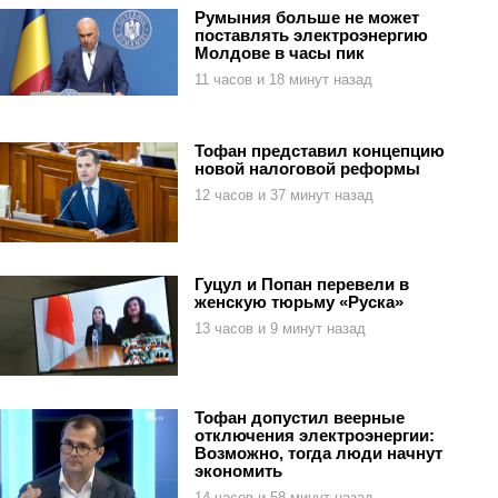
Румыния больше не может
поставлять электроэнергию
Молдове в часы пик
11 часов и 18 минут назад
Тофан представил концепцию
новой налоговой реформы
12 часов и 37 минут назад
Гуцул и Попан перевели в
женскую тюрьму «Руска»
13 часов и 9 минут назад
Тофан допустил веерные
отключения электроэнергии:
Возможно, тогда люди начнут
экономить
14 часов и 58 минут назад