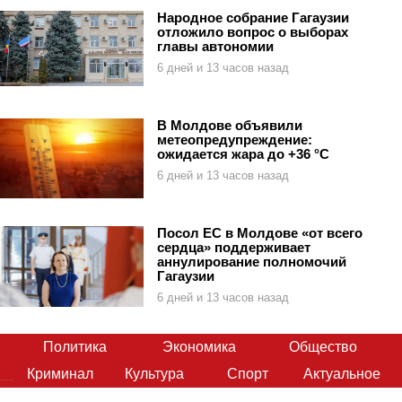
Народное собрание Гагаузии
отложило вопрос о выборах
главы автономии
6 дней и 13 часов назад
В Молдове объявили
метеопредупреждение:
ожидается жара до +36 °C
6 дней и 13 часов назад
Посол ЕС в Молдове «от всего
сердца» поддерживает
аннулирование полномочий
Гагаузии
6 дней и 13 часов назад
Политика
Экономика
Общество
Криминал
Культура
Спорт
Актуальное