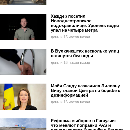
Хаждер посетил
Новоднестровское
водохранилище: Уровень воды
упал на четыре метра
день и 15 часов назад
В Вулканештах несколько улиц
останутся без воды
день и 16 часов назад
Майя Санду назначила Лилиану
Вицу главой Центра по борьбе с
дезинформацией
день и 16 часов назад
Реформа выборов в Гагаузии:
что меняют поправки PAS и
почему спорят Кишинёв и Комрат