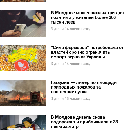
В Молдове мошенники за три дня
похитили у жителей более 366
тысяч леев
3 дня и 14 часов назад
"Сила фермеров" потребовала от
властей срочно ограничить
импорт зерна из Украины
3 дня и 15 часов назад
Гагаузия — лидер по площади
природных пожаров за
последние сутки
3 дня и 16 часов назад
В Молдове дизель снова
подорожал и приблизился к 33
леям за литр