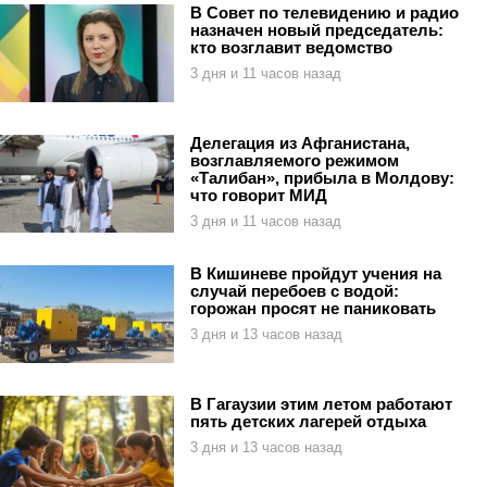
В Совет по телевидению и радио
назначен новый председатель:
кто возглавит ведомство
3 дня и 11 часов назад
Делегация из Афганистана,
возглавляемого режимом
«Талибан», прибыла в Молдову:
что говорит МИД
3 дня и 11 часов назад
В Кишиневе пройдут учения на
случай перебоев с водой:
горожан просят не паниковать
3 дня и 13 часов назад
В Гагаузии этим летом работают
пять детских лагерей отдыха
3 дня и 13 часов назад