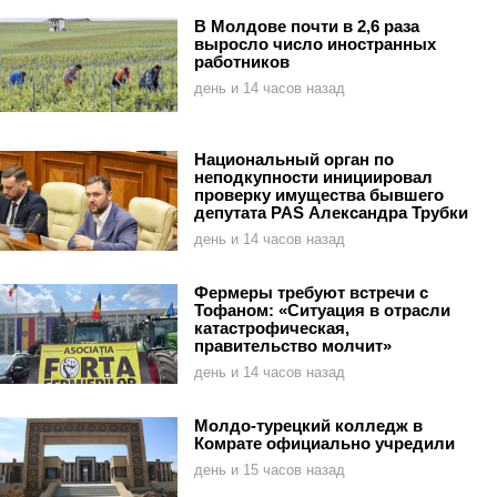
В Молдове почти в 2,6 раза
выросло число иностранных
работников
день и 14 часов назад
Национальный орган по
неподкупности инициировал
проверку имущества бывшего
депутата PAS Александра Трубки
день и 14 часов назад
Фермеры требуют встречи с
Тофаном: «Ситуация в отрасли
катастрофическая,
правительство молчит»
день и 14 часов назад
Молдо-турецкий колледж в
Комрате официально учредили
день и 15 часов назад