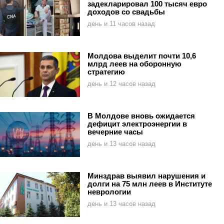
задекларировал 100 тысяч евро
доходов со свадьбы
день и 11 часов назад
Молдова выделит почти 10,6
млрд леев на оборонную
стратегию
день и 12 часов назад
В Молдове вновь ожидается
дефицит электроэнергии в
вечерние часы
день и 13 часов назад
Минздрав выявил нарушения и
долги на 75 млн леев в Институте
неврологии
день и 13 часов назад