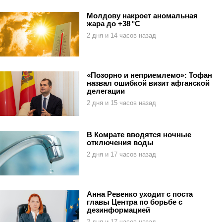
Молдову накроет аномальная
жара до +38 °C
2 дня и 14 часов назад
«Позорно и неприемлемо»: Тофан
назвал ошибкой визит афганской
делегации
2 дня и 15 часов назад
В Комрате вводятся ночные
отключения воды
2 дня и 17 часов назад
Анна Ревенко уходит с поста
главы Центра по борьбе с
дезинформацией
2 дня и 17 часов назад