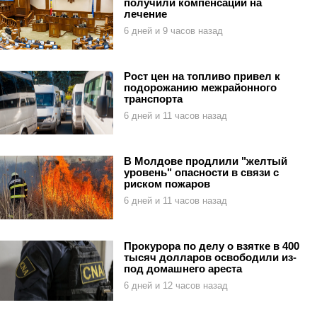
получили компенсации на
лечение
6 дней и 9 часов назад
Рост цен на топливо привел к
подорожанию межрайонного
транспорта
6 дней и 11 часов назад
В Молдове продлили "желтый
уровень" опасности в связи с
риском пожаров
6 дней и 11 часов назад
Прокурора по делу о взятке в 400
тысяч долларов освободили из-
под домашнего ареста
6 дней и 12 часов назад