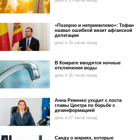
день и 13 часов назад
«Позорно и неприемлемо»: Тофан
назвал ошибкой визит афганской
делегации
день и 14 часов назад
В Комрате вводятся ночные
отключения воды
день и 16 часов назад
Анна Ревенко уходит с поста
главы Центра по борьбе с
дезинформацией
день и 17 часов назад
Санду о мэриях, которые