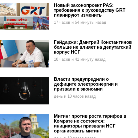
Новый законопроект PAS:
требования к руководству GRT
планируют изменить
17 часов и 54 минуты назад
Гайдаржи: Дмитрий Константинов
больше не влияет на депутатский
корпус НСГ
18 часов и 41 минуту назад
Власти предупредили о
дефиците электроэнергии и
призвали к экономии
день и 10 часов назад
Митинг против роста тарифов в
Комрате не состоится:
инициаторы призвали НСГ
организовать митинг