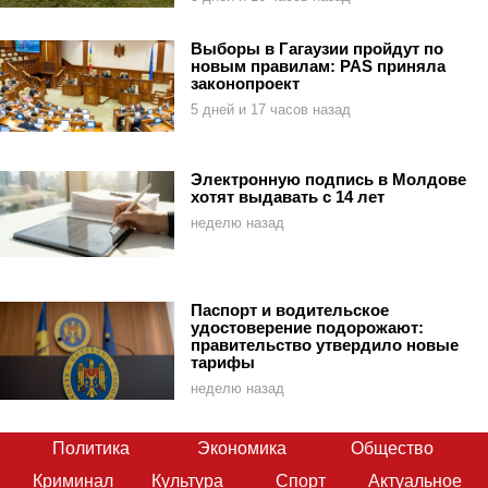
Выборы в Гагаузии пройдут по
новым правилам: PAS приняла
законопроект
5 дней и 17 часов назад
Электронную подпись в Молдове
хотят выдавать с 14 лет
неделю назад
Паспорт и водительское
удостоверение подорожают:
правительство утвердило новые
тарифы
неделю назад
Политика
Экономика
Общество
Криминал
Культура
Спорт
Актуальное