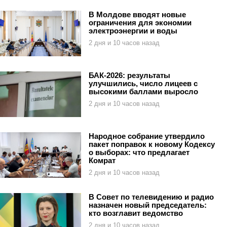
В Молдове вводят новые
ограничения для экономии
электроэнергии и воды
2 дня и 10 часов назад
БАК-2026: результаты
улучшились, число лицеев с
высокими баллами выросло
2 дня и 10 часов назад
Народное собрание утвердило
пакет поправок к новому Кодексу
о выборах: что предлагает
Комрат
2 дня и 10 часов назад
В Совет по телевидению и радио
назначен новый председатель:
кто возглавит ведомство
2 дня и 10 часов назад