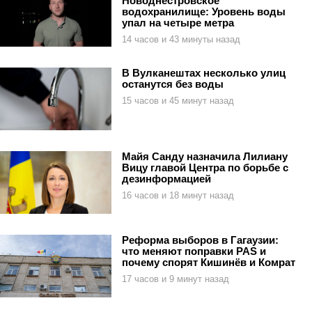
Новоднестровское
водохранилище: Уровень воды
упал на четыре метра
14 часов и 43 минуты назад
В Вулканештах несколько улиц
останутся без воды
15 часов и 45 минут назад
Майя Санду назначила Лилиану
Вицу главой Центра по борьбе с
дезинформацией
16 часов и 18 минут назад
Реформа выборов в Гагаузии:
что меняют поправки PAS и
почему спорят Кишинёв и Комрат
17 часов и 9 минут назад