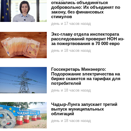
отказались объединяться
добровольно: Их объединят по
закону, без финансовых
стимулов
день и 17 часов назад
Экс-главу отдела инспектората
расследований проверит НОН из-
за пожертвования в 70 000 евро
день и 18 часов назад
Госсекретарь Минэнерго:
Подорожание электричества на
бирже скажется на тарифах для
потребителей
день и 18 часов назад
Чадыр-Лунга запускает третий
выпуск муниципальных
облигаций
день и 18 часов назад