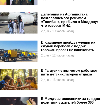
Делегация из Афганистана,
возглавляемого режимом
«Талибан», прибыла в Молдову:
что говорит МИД
2 дня и 10 часов назад
В Кишиневе пройдут учения на
случай перебоев с водой:
горожан просят не паниковать
2 дня и 12 часов назад
В Гагаузии этим летом работают
пять детских лагерей отдыха
2 дня и 13 часов назад
В Молдове мошенники за три дня
похитили у жителей более 366