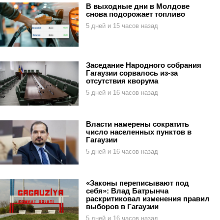
В выходные дни в Молдове
снова подорожает топливо
5 дней и 15 часов назад
Заседание Народного собрания
Гагаузии сорвалось из-за
отсутствия кворума
5 дней и 16 часов назад
Власти намерены сократить
число населенных пунктов в
Гагаузии
5 дней и 16 часов назад
«Законы переписывают под
себя»: Влад Батрынча
раскритиковал изменения правил
выборов в Гагаузии
5 дней и 16 часов назад