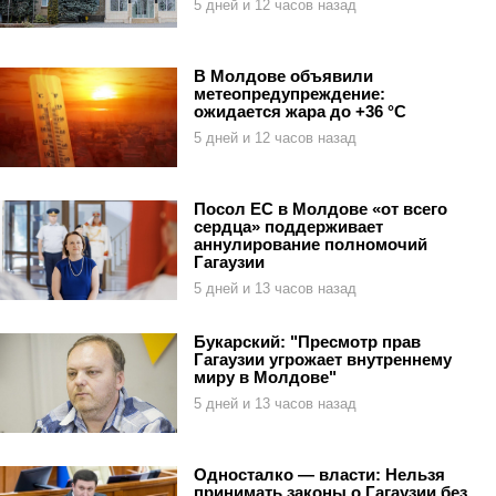
5 дней и 12 часов назад
В Молдове объявили
метеопредупреждение:
ожидается жара до +36 °C
5 дней и 12 часов назад
Посол ЕС в Молдове «от всего
сердца» поддерживает
аннулирование полномочий
Гагаузии
5 дней и 13 часов назад
Букарский: "Пресмотр прав
Гагаузии угрожает внутреннему
миру в Молдове"
5 дней и 13 часов назад
Односталко — власти: Нельзя
принимать законы о Гагаузии без