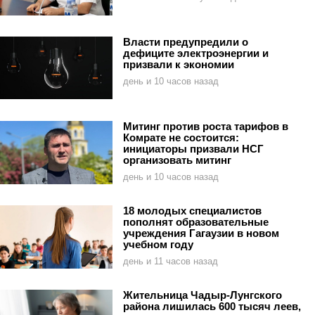
Власти предупредили о
дефиците электроэнергии и
призвали к экономии
день и 10 часов назад
Митинг против роста тарифов в
Комрате не состоится:
инициаторы призвали НСГ
организовать митинг
день и 10 часов назад
18 молодых специалистов
пополнят образовательные
учреждения Гагаузии в новом
учебном году
день и 11 часов назад
Жительница Чадыр-Лунгского
района лишилась 600 тысяч леев,