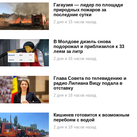
Гагаузия — лидер по площади
природных пожаров за
последние сутки
2 дня и 15 часов назад
В Молдове дизель снова
подорожал и приблизился к 33
леям за литр
2 дня и 16 часов назад
Глава Совета по телевидению и
радио Лилиана Вицу подала в
отставку
2 дня и 18 часов назад
Кишинев готовится к возможным
перебоям с водой
2 дня и 18 часов назад