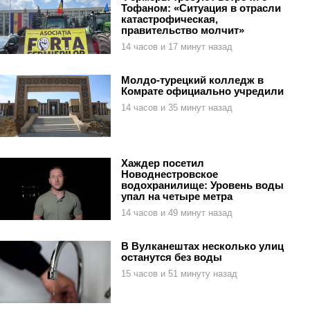
Тофаном: «Ситуация в отрасли
катастрофическая,
правительство молчит»
14 часов и 17 минут назад
Молдо-турецкий колледж в
Комрате официально учредили
14 часов и 35 минут назад
Хаждер посетил
Новоднестровское
водохранилище: Уровень воды
упал на четыре метра
14 часов и 49 минут назад
В Вулканештах несколько улиц
останутся без воды
15 часов и 51 минуту назад