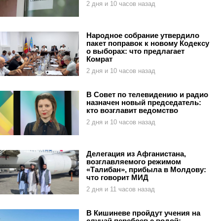
2 дня и 10 часов назад
Народное собрание утвердило
пакет поправок к новому Кодексу
о выборах: что предлагает
Комрат
2 дня и 10 часов назад
В Совет по телевидению и радио
назначен новый председатель:
кто возглавит ведомство
2 дня и 10 часов назад
Делегация из Афганистана,
возглавляемого режимом
«Талибан», прибыла в Молдову:
что говорит МИД
2 дня и 11 часов назад
В Кишиневе пройдут учения на
случай перебоев с водой: