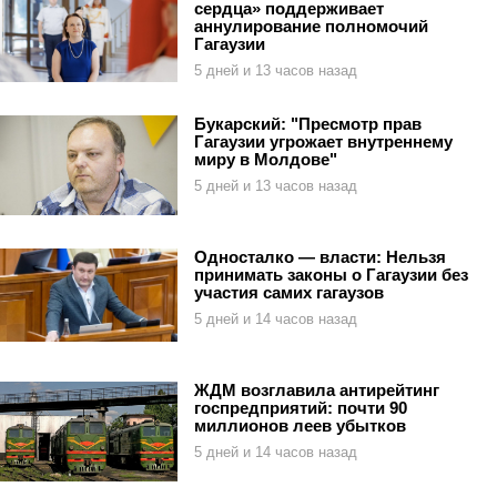
сердца» поддерживает
аннулирование полномочий
Гагаузии
5 дней и 13 часов назад
Букарский: "Пресмотр прав
Гагаузии угрожает внутреннему
миру в Молдове"
5 дней и 13 часов назад
Односталко — власти: Нельзя
принимать законы о Гагаузии без
участия самих гагаузов
5 дней и 14 часов назад
ЖДМ возглавила антирейтинг
госпредприятий: почти 90
миллионов леев убытков
5 дней и 14 часов назад