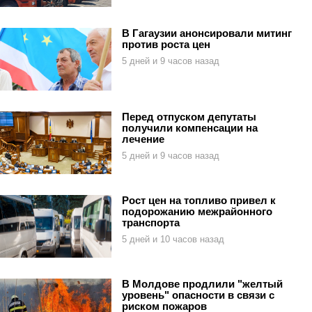
В Гагаузии анонсировали митинг
против роста цен
5 дней и 9 часов назад
Перед отпуском депутаты
получили компенсации на
лечение
5 дней и 9 часов назад
Рост цен на топливо привел к
подорожанию межрайонного
транспорта
5 дней и 10 часов назад
В Молдове продлили "желтый
уровень" опасности в связи с
риском пожаров