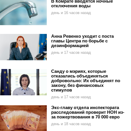
В Комрате вводятся ночные
отключения воды
день и 16 часов назад
Анна Ревенко уходит с поста
главы Центра по борьбе с
дезинформацией
день и 17 часов назад
Санду о мэриях, которые
отказались объединяться
добровольно: Их объединят по
закону, без финансовых
стимулов
день и 17 часов назад
Экс-главу отдела инспектората
расследований проверит НОН из-
за пожертвования в 70 000 евро
день и 18 часов назад