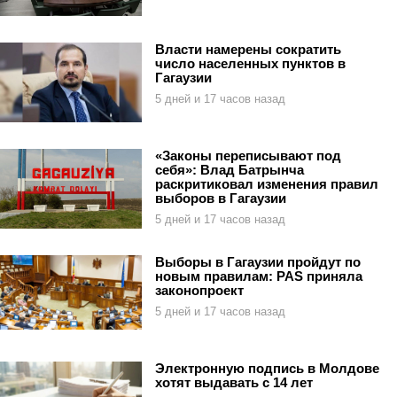
Власти намерены сократить
число населенных пунктов в
Гагаузии
5 дней и 17 часов назад
«Законы переписывают под
себя»: Влад Батрынча
раскритиковал изменения правил
выборов в Гагаузии
5 дней и 17 часов назад
Выборы в Гагаузии пройдут по
новым правилам: PAS приняла
законопроект
5 дней и 17 часов назад
Электронную подпись в Молдове
хотят выдавать с 14 лет