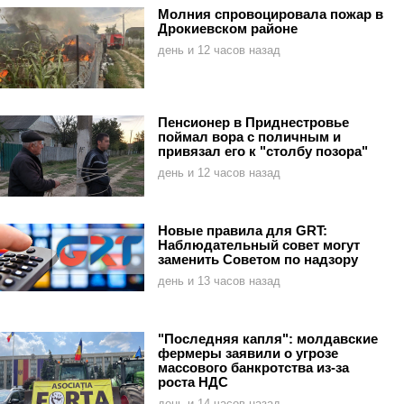
Молния спровоцировала пожар в
Дрокиевском районе
день и 12 часов назад
Пенсионер в Приднестровье
поймал вора с поличным и
привязал его к "столбу позора"
день и 12 часов назад
Новые правила для GRT:
Наблюдательный совет могут
заменить Советом по надзору
день и 13 часов назад
"Последняя капля": молдавские
фермеры заявили о угрозе
массового банкротства из-за
роста НДС
день и 14 часов назад