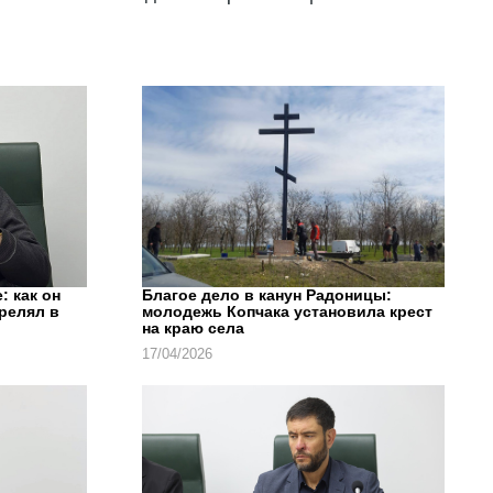
: как он
Благое дело в канун Радоницы:
трелял в
молодежь Копчака установила крест
на краю села
17/04/2026