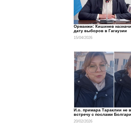
Орманжи: Кишинев назнач
дату выборов в Гагаузии
15/04/2026
И.о. примара Тараклии не 
встречу с послами Болгари
20/02/2026