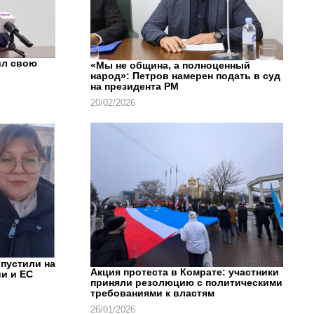
ил свою
«Мы не община, а полноценный
народ»: Петров намерен подать в суд
на президента РМ
20/02/2026
впустили на
Акция протеста в Комрате: участники
и и ЕС
приняли резолюцию с политическими
требованиями к властям
26/01/2026