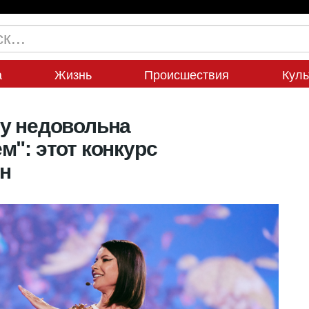
а
Жизнь
Происшествия
Куль
у недовольна
м": этот конкурс
н