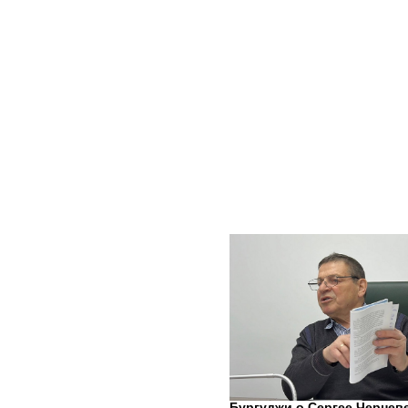
Бургуджи о Сергее Черневе