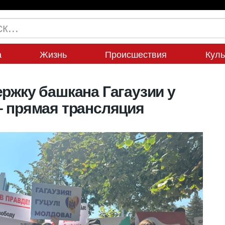
а
Жизнь
Происшествия
Куль
ержку башкана Гагаузии у
– прямая трансляция