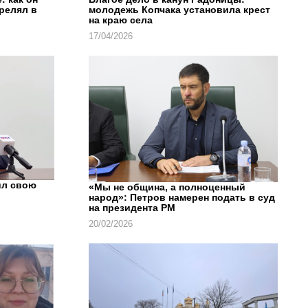
трелял в
молодежь Копчака установила крест
на краю села
17/04/2026
ил свою
«Мы не община, а полноценный
народ»: Петров намерен подать в суд
на президента РМ
20/02/2026