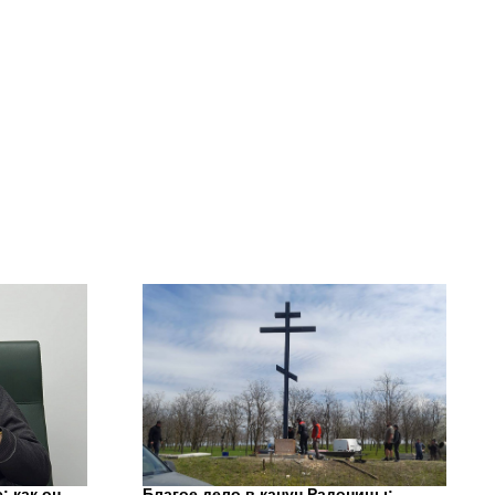
: как он
Благое дело в канун Радоницы: