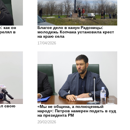
: как он
Благое дело в канун Радоницы:
трелял в
молодежь Копчака установила крест
на краю села
17/04/2026
ил свою
«Мы не община, а полноценный
народ»: Петров намерен подать в суд
на президента РМ
20/02/2026