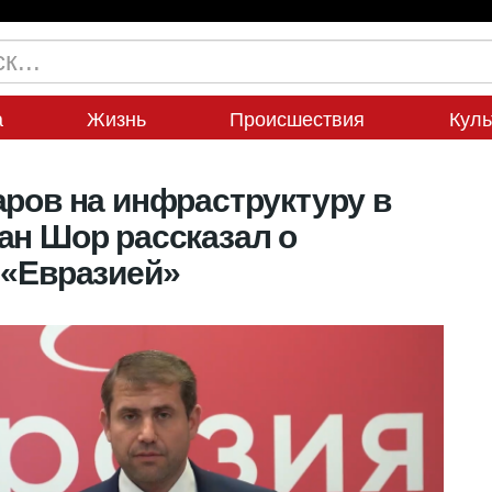
а
Жизнь
Происшествия
Куль
аров на инфраструктуру в
ан Шор рассказал о
 «Евразией»