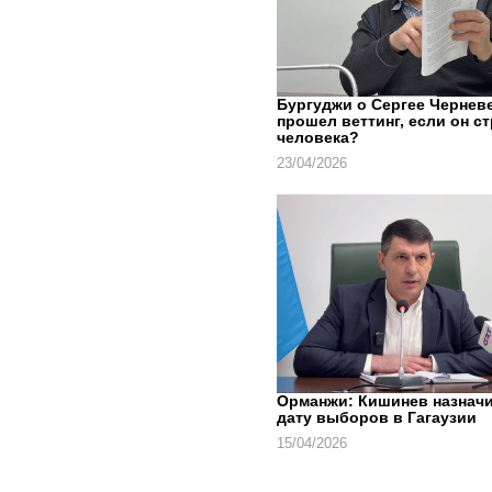
Бургуджи о Сергее Черневе
прошел веттинг, если он с
человека?
23/04/2026
Орманжи: Кишинев назнач
дату выборов в Гагаузии
15/04/2026