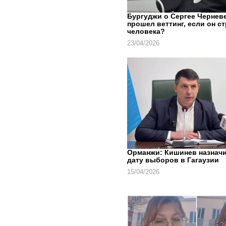
Бургуджи о Сергее Черневе
прошел веттинг, если он с
человека?
23/04/2026
Орманжи: Кишинев назнач
дату выборов в Гагаузии
15/04/2026