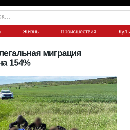
а
Жизнь
Происшествия
Куль
легальная миграция
на 154%