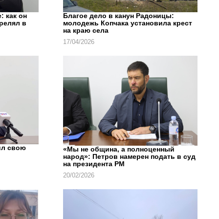
: как он
Благое дело в канун Радоницы:
трелял в
молодежь Копчака установила крест
на краю села
17/04/2026
ил свою
«Мы не община, а полноценный
народ»: Петров намерен подать в суд
на президента РМ
20/02/2026