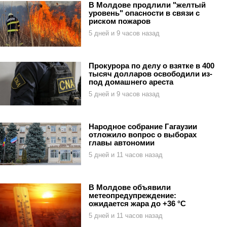
В Молдове продлили "желтый
уровень" опасности в связи с
риском пожаров
5 дней и 9 часов назад
Прокурора по делу о взятке в 400
тысяч долларов освободили из-
под домашнего ареста
5 дней и 9 часов назад
Народное собрание Гагаузии
отложило вопрос о выборах
главы автономии
5 дней и 11 часов назад
В Молдове объявили
метеопредупреждение:
ожидается жара до +36 °C
5 дней и 11 часов назад