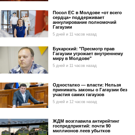
Посол ЕС в Молдове «от всего
сердца» поддерживает
аннулирование полномочий
Гагаузии
5 дней и 11 часов назад
Букарский: "Пресмотр прав
Гагаузии угрожает внутреннему
миру в Молдове"
5 дней и 11 часов назад
Односталко — власти: Нельзя
принимать законы о Гагаузии без
участия самих гагаузов
5 дней и 12 часов назад
ЖДМ возглавила антирейтинг
госпредприятий: почти 90
миллионов леев убытков