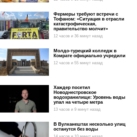
Фермеры требуют встречи с
Тофаном: «Ситуация в отрасли
катастрофическая,
правительство молчит»
12 часов и 36 минут назад
Молдо-турецкий колледж в
Комрате официально учредили
12 часов и 55 минут назад
Хаждер посетил
Новоднестровское
водохранилище: Уровень воды
упал на четыре метра
13 часов и 9 минут назад
В Вулканештах несколько улиц
останутся без воды
14 часов и 10 минут назад