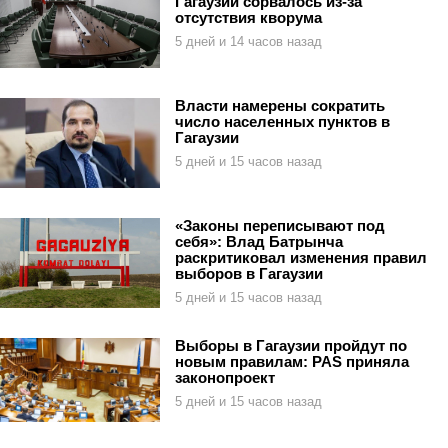
Гагаузии сорвалось из-за
отсутствия кворума
5 дней и 14 часов назад
Власти намерены сократить
число населенных пунктов в
Гагаузии
5 дней и 15 часов назад
«Законы переписывают под
себя»: Влад Батрынча
раскритиковал изменения правил
выборов в Гагаузии
5 дней и 15 часов назад
Выборы в Гагаузии пройдут по
новым правилам: PAS приняла
законопроект
5 дней и 15 часов назад