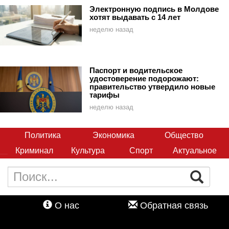
Электронную подпись в Молдове
хотят выдавать с 14 лет
неделю назад
Паспорт и водительское
удостоверение подорожают:
правительство утвердило новые
тарифы
неделю назад
Политика
Экономика
Общество
Криминал
Культура
Спорт
Актуальное
О нас
Обратная связь