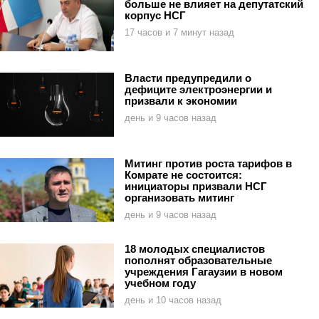
больше не влияет на депутатский
корпус НСГ
17 часов и 7 минут назад
Власти предупредили о
дефиците электроэнергии и
призвали к экономии
день и 9 часов назад
Митинг против роста тарифов в
Комрате не состоится:
инициаторы призвали НСГ
организовать митинг
день и 9 часов назад
18 молодых специалистов
пополнят образовательные
учреждения Гагаузии в новом
учебном году
день и 10 часов назад