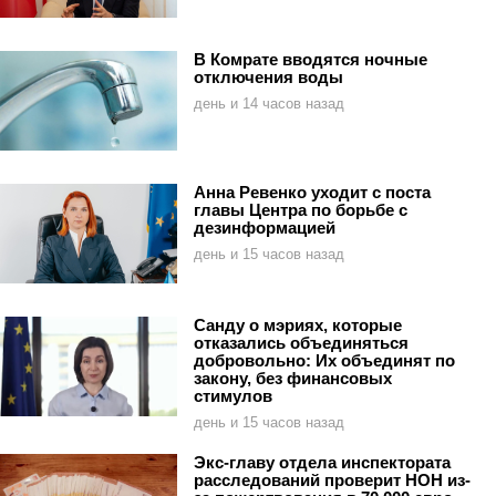
В Комрате вводятся ночные
отключения воды
день и 14 часов назад
Анна Ревенко уходит с поста
главы Центра по борьбе с
дезинформацией
день и 15 часов назад
Санду о мэриях, которые
отказались объединяться
добровольно: Их объединят по
закону, без финансовых
стимулов
день и 15 часов назад
Экс-главу отдела инспектората
расследований проверит НОН из-