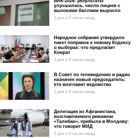
БАК-2026: результаты
улучшились, число лицеев с
высокими баллами выросло
2 дня и 8 часов назад
Народное собрание утвердило
пакет поправок к новому Кодексу
о выборах: что предлагает
Комрат
2 дня и 9 часов назад
В Совет по телевидению и радио
назначен новый председатель:
кто возглавит ведомство
2 дня и 9 часов назад
Делегация из Афганистана,
возглавляемого режимом
«Талибан», прибыла в Молдову:
что говорит МИД
2 дня и 9 часов назад