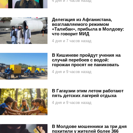
4 дня и 7 часов назад
Делегация из Афганистана,
возглавляемого режимом
«Талибан», прибыла в Молдову:
что говорит МИД
4 дня и 7 часов назад
В Кишиневе пройдут учения на
случай перебоев с водой:
горожан просят не паниковать
4 дня и 9 часов назад
В Гагаузии этим летом работают
пять детских лагерей отдыха
4 дня и 9 часов назад
В Молдове мошенники за три дня
похитили у жителей более 366