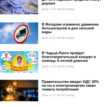
дороже
день и 10 часов назад
В Молдове ограничат движение
большегрузов в дни сильной
жары
день и 11 часов назад
В Чадыр-Лунге пройдет
благотворительный концерт в
помощь 5-летней девочке
день и 12 часов назад
Правительство введет НДС 20%
на газ и электроэнергию сверх
лимита потребления
день и 12 часов назад