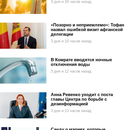
3 дня и 10 часов назад
«Позорно и неприемлемо»: Тофан
назвал ошибкой визит афганской
делегации
3 дня и 10 часов назад
В Комрате вводятся ночные
отключения воды
3 дня и 12 часов назад
Анна Ревенко уходит с поста
главы Центра по борьбе с
дезинформацией
3 дня и 13 часов назад
Санду о мэриях, которые