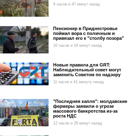
9 часов и 47 минут назад
Пенсионер в Приднестровье
поймал вора с поличным и
привязал его к "столбу позора"
10 часов и 18 минут назад
Новые правила для GRT:
Наблюдательный совет могут
заменить Советом по надзору
11 часов и 41 минуту назад
"Последняя капля": молдавские
фермеры заявили о угрозе
массового банкротства из-за
роста НДС
12 часов и 28 минут назад