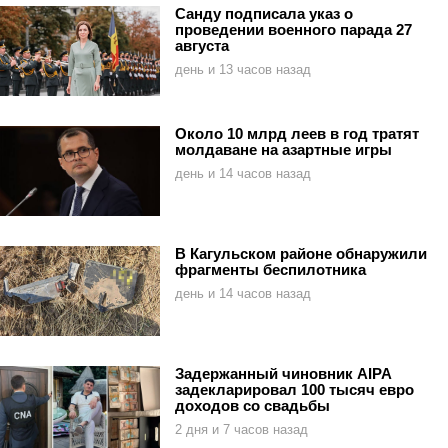
Санду подписала указ о
проведении военного парада 27
августа
день и 13 часов назад
Около 10 млрд леев в год тратят
молдаване на азартные игры
день и 14 часов назад
В Кагульском районе обнаружили
фрагменты беспилотника
день и 14 часов назад
Задержанный чиновник AIPA
задекларировал 100 тысяч евро
доходов со свадьбы
2 дня и 7 часов назад