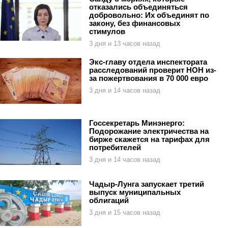
отказались объединяться
добровольно: Их объединят по
закону, без финансовых
стимулов
3 дня и 13 часов назад
Экс-главу отдела инспектората
расследований проверит НОН из-
за пожертвования в 70 000 евро
3 дня и 14 часов назад
Госсекретарь Минэнерго:
Подорожание электричества на
бирже скажется на тарифах для
потребителей
3 дня и 14 часов назад
Чадыр-Лунга запускает третий
выпуск муниципальных
облигаций
3 дня и 15 часов назад