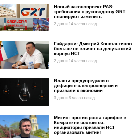
Новый законопроект PAS:
требования к руководству GRT
планируют изменить
2 дня и 14 часов назад
Гайдаржи: Дмитрий Константинов
больше не влияет на депутатский
корпус НСГ
2 дня и 14 часов назад
Власти предупредили о
дефиците электроэнергии и
призвали к экономии
3 дня и 6 часов назад
Митинг против роста тарифов в
Комрате не состоится:
инициаторы призвали НСГ
организовать митинг