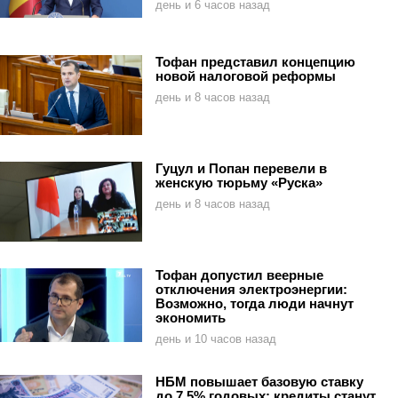
день и 6 часов назад
Тофан представил концепцию
новой налоговой реформы
день и 8 часов назад
Гуцул и Попан перевели в
женскую тюрьму «Руска»
день и 8 часов назад
Тофан допустил веерные
отключения электроэнергии:
Возможно, тогда люди начнут
экономить
день и 10 часов назад
НБМ повышает базовую ставку
до 7,5% годовых: кредиты станут