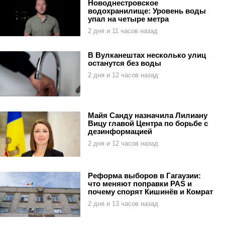
Новоднестровское
водохранилище: Уровень воды
упал на четыре метра
2 дня и 11 часов назад
В Вулканештах несколько улиц
останутся без воды
2 дня и 12 часов назад
Майя Санду назначила Лилиану
Вицу главой Центра по борьбе с
дезинформацией
2 дня и 12 часов назад
Реформа выборов в Гагаузии:
что меняют поправки PAS и
почему спорят Кишинёв и Комрат
2 дня и 13 часов назад