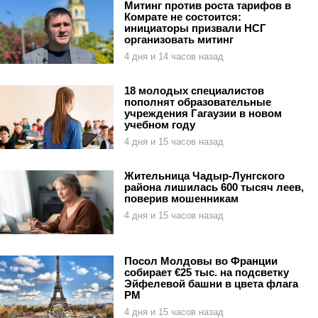
Митинг против роста тарифов в
Комрате не состоится:
инициаторы призвали НСГ
организовать митинг
4 дня и 14 часов назад
18 молодых специалистов
пополнят образовательные
учреждения Гагаузии в новом
учебном году
4 дня и 15 часов назад
Жительница Чадыр-Лунгского
района лишилась 600 тысяч леев,
поверив мошенникам
4 дня и 15 часов назад
Посол Молдовы во Франции
собирает €25 тыс. на подсветку
Эйфелевой башни в цвета флага
РМ
4 дня и 15 часов назад