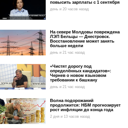
повысить зарплаты с 1 сентября
день и 20 часов назад
На севере Молдовы повреждена
ЛЭП Бельцы — Днестровск.
Восстановление может занять
больше недели
день и 21 час назад
«Чистят дорогу под
определённых кандидатов»:
Чернев о новом языковом
требовании к башкану
день и 21 час назад
Волна подорожаний
продолжится: НБМ прогнозирует
рост инфляции до конца года
2 дня и 13 часов назад