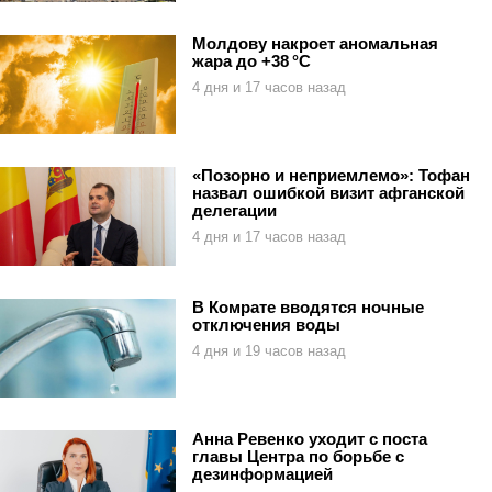
Молдову накроет аномальная
жара до +38 °C
4 дня и 17 часов назад
«Позорно и неприемлемо»: Тофан
назвал ошибкой визит афганской
делегации
4 дня и 17 часов назад
В Комрате вводятся ночные
отключения воды
4 дня и 19 часов назад
Анна Ревенко уходит с поста
главы Центра по борьбе с
дезинформацией