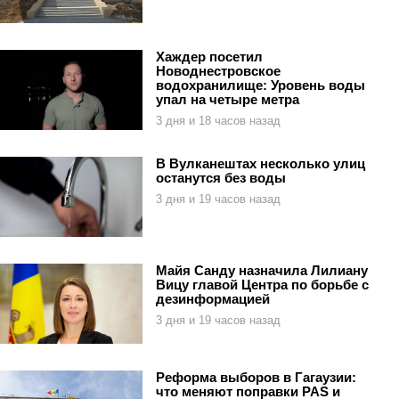
Хаждер посетил
Новоднестровское
водохранилище: Уровень воды
упал на четыре метра
3 дня и 18 часов назад
В Вулканештах несколько улиц
останутся без воды
3 дня и 19 часов назад
Майя Санду назначила Лилиану
Вицу главой Центра по борьбе с
дезинформацией
3 дня и 19 часов назад
Реформа выборов в Гагаузии:
что меняют поправки PAS и