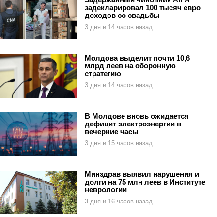
задекларировал 100 тысяч евро
доходов со свадьбы
3 дня и 14 часов назад
Молдова выделит почти 10,6
млрд леев на оборонную
стратегию
3 дня и 14 часов назад
В Молдове вновь ожидается
дефицит электроэнергии в
вечерние часы
3 дня и 15 часов назад
Минздрав выявил нарушения и
долги на 75 млн леев в Институте
неврологии
3 дня и 16 часов назад