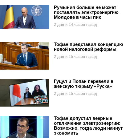
Румыния больше не может
поставлять электроэнергию
Молдове в часы пик
2 дня и 14 часов назад
Тофан представил концепцию
новой налоговой реформы
2 дня и 15 часов назад
Гуцул и Попан перевели в
женскую тюрьму «Руска»
2 дня и 15 часов назад
Тофан допустил веерные
отключения электроэнергии:
Возможно, тогда люди начнут
экономить