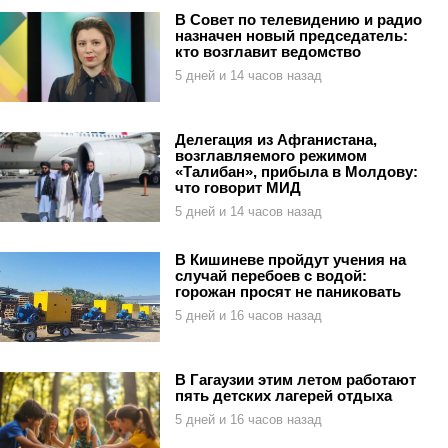
В Совет по телевидению и радио
назначен новый председатель:
кто возглавит ведомство
5 дней и 14 часов назад
Делегация из Афганистана,
возглавляемого режимом
«Талибан», прибыла в Молдову:
что говорит МИД
5 дней и 14 часов назад
В Кишиневе пройдут учения на
случай перебоев с водой:
горожан просят не паниковать
5 дней и 16 часов назад
В Гагаузии этим летом работают
пять детских лагерей отдыха
5 дней и 16 часов назад