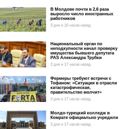
В Молдове почти в 2,6 раза
выросло число иностранных
работников
3 дня и 16 часов назад
Национальный орган по
неподкупности начал проверку
имущества бывшего депутата
PAS Александра Трубки
3 дня и 17 часов назад
Фермеры требуют встречи с
Тофаном: «Ситуация в отрасли
катастрофическая,
правительство молчит»
3 дня и 17 часов назад
Молдо-турецкий колледж в
Комрате официально учредили
3 дня и 17 часов назад