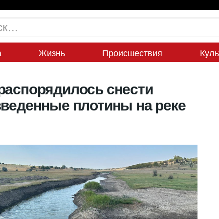
а
Жизнь
Происшествия
Куль
распорядилось снести
зведенные плотины на реке