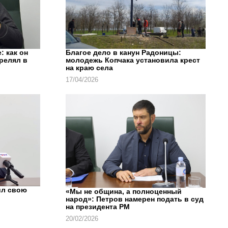
: как он
Благое дело в канун Радоницы:
трелял в
молодежь Копчака установила крест
на краю села
17/04/2026
ил свою
«Мы не община, а полноценный
народ»: Петров намерен подать в суд
на президента РМ
20/02/2026