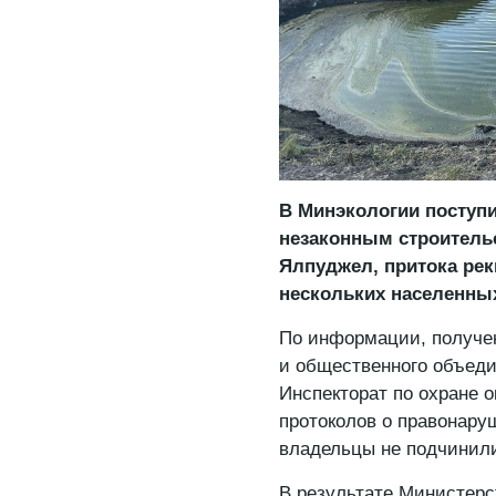
В Минэкологии поступ
незаконным строитель
Ялпуджел, притока рек
нескольких населенных
По информации, получен
и общественного объеди
Инспекторат по охране 
протоколов о правонару
владельцы не подчинил
В результате Министерс