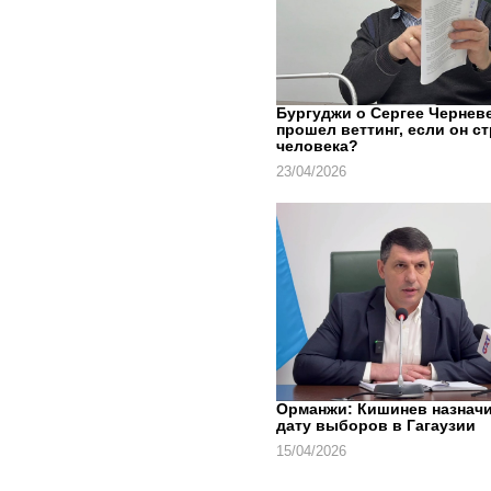
Бургуджи о Сергее Черневе
прошел веттинг, если он с
человека?
23/04/2026
Орманжи: Кишинев назнач
дату выборов в Гагаузии
15/04/2026