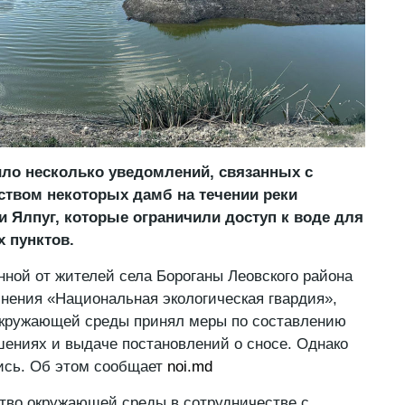
ило несколько уведомлений, связанных с
ством некоторых дамб на течении реки
и Ялпуг, которые ограничили доступ к воде для
 пунктов.
ной от жителей села Бороганы Леовского района
нения «Национальная экологическая гвардия»,
окружающей среды принял меры по составлению
шениях и выдаче постановлений о сносе. Однако
ись. Об этом сообщает
noi.md
тво окружающей среды в сотрудничестве с