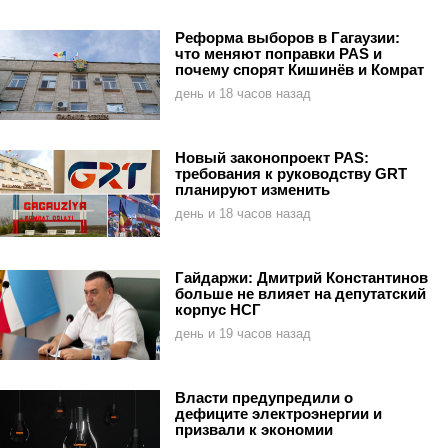
Реформа выборов в Гагаузии:
что меняют поправки PAS и
почему спорят Кишинёв и Комрат
день и 18 часов назад
Новый законопроект PAS:
требования к руководству GRT
планируют изменить
день и 18 часов назад
Гайдаржи: Дмитрий Константинов
больше не влияет на депутатский
корпус НСГ
день и 19 часов назад
Власти предупредили о
дефиците электроэнергии и
призвали к экономии