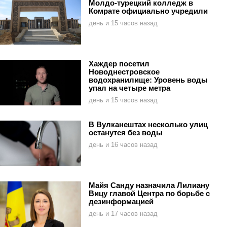
Молдо-турецкий колледж в
Комрате официально учредили
день и 15 часов назад
Хаждер посетил
Новоднестровское
водохранилище: Уровень воды
упал на четыре метра
день и 15 часов назад
В Вулканештах несколько улиц
останутся без воды
день и 16 часов назад
Майя Санду назначила Лилиану
Вицу главой Центра по борьбе с
дезинформацией
день и 17 часов назад