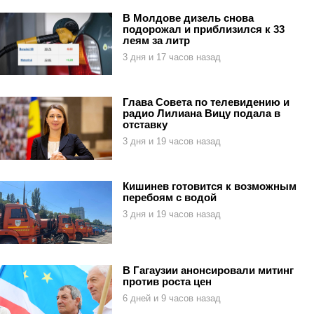
В Молдове дизель снова
подорожал и приблизился к 33
леям за литр
3 дня и 17 часов назад
Глава Совета по телевидению и
радио Лилиана Вицу подала в
отставку
3 дня и 19 часов назад
Кишинев готовится к возможным
перебоям с водой
3 дня и 19 часов назад
В Гагаузии анонсировали митинг
против роста цен
6 дней и 9 часов назад