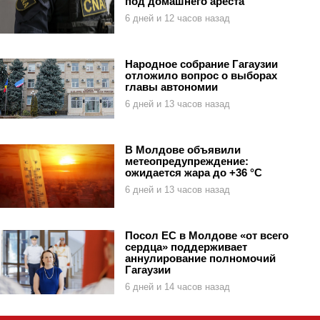
под домашнего ареста
6 дней и 12 часов назад
Народное собрание Гагаузии
отложило вопрос о выборах
главы автономии
6 дней и 13 часов назад
В Молдове объявили
метеопредупреждение:
ожидается жара до +36 °C
6 дней и 13 часов назад
Посол ЕС в Молдове «от всего
сердца» поддерживает
аннулирование полномочий
Гагаузии
6 дней и 14 часов назад