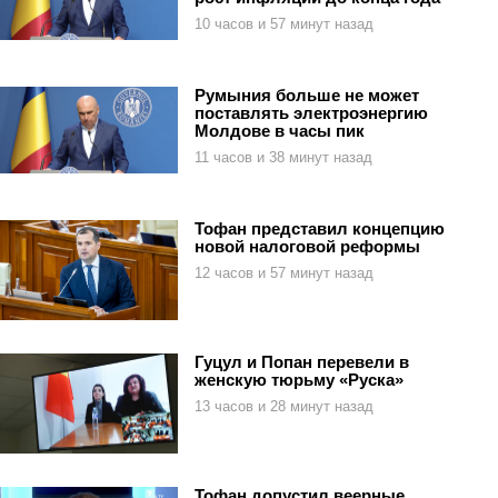
10 часов и 57 минут назад
Румыния больше не может
поставлять электроэнергию
Молдове в часы пик
11 часов и 38 минут назад
Тофан представил концепцию
новой налоговой реформы
12 часов и 57 минут назад
Гуцул и Попан перевели в
женскую тюрьму «Руска»
13 часов и 28 минут назад
Тофан допустил веерные