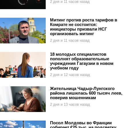
2 дня и 11 часов назад
Митинг против роста тарифов в
Комрате не состоится:
инициаторы призвали НСГ
организовать митинг
2 дня и 11 часов назад
18 молодых специалистов
пополнят образовательные
учреждения Гагаузии в новом
учебном году
2 дня и 12 часов назад
Жительница Чадыр-Лунгского
района лишилась 600 тысяч леев,
поверив мошенникам
2 дня и 13 часов назад
Посол Молдовы во Франции
собирает €25 тыс. на подсветку