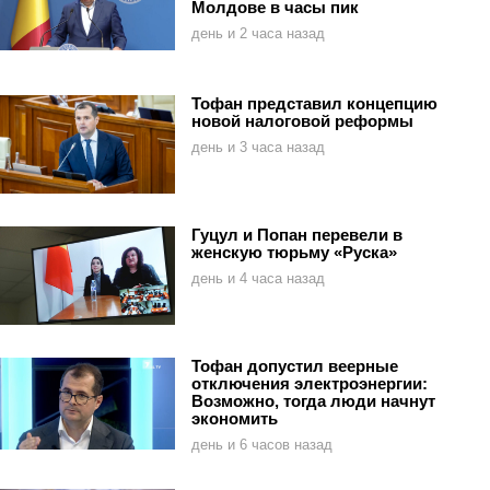
Молдове в часы пик
день и 2 часа назад
Тофан представил концепцию
новой налоговой реформы
день и 3 часа назад
Гуцул и Попан перевели в
женскую тюрьму «Руска»
день и 4 часа назад
Тофан допустил веерные
отключения электроэнергии:
Возможно, тогда люди начнут
экономить
день и 6 часов назад