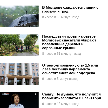
В Молдове ожидаются ливни с
грозами и град
8 часов и 18 минут назад
Последствия грозы на севере
Молдовы: спасатели убирают
поваленные деревья и
сорванные крыши
8 часов и 51 минуту назад
Отремонтированную за 1,5 млн
леев лестницу парламента
оснастят системой подогрева
9 часов и 5 минут назад
Санду: Не думаю, что получится
повысить зарплаты с 1 сентября
9 часов и 12 минут назад