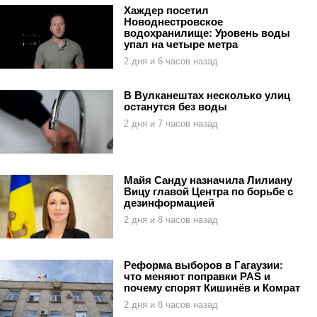
Хаждер посетил
Новоднестровское
водохранилище: Уровень воды
упал на четыре метра
2 дня и 6 часов назад
В Вулканештах несколько улиц
останутся без воды
2 дня и 7 часов назад
Майя Санду назначила Лилиану
Вицу главой Центра по борьбе с
дезинформацией
2 дня и 8 часов назад
Реформа выборов в Гагаузии:
что меняют поправки PAS и
почему спорят Кишинёв и Комрат
2 дня и 8 часов назад