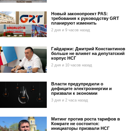
Новый законопроект PAS:
требования к руководству GRT
планируют изменить
2 дня и 9 часов назад
Гайдаржи: Дмитрий Константинов
больше не влияет на депутатский
корпус НСГ
2 дня и 10 часов назад
Власти предупредили о
дефиците электроэнергии и
призвали к экономии
3 дня и 2 часа назад
Митинг против роста тарифов в
Комрате не состоится:
инициаторы призвали НСГ