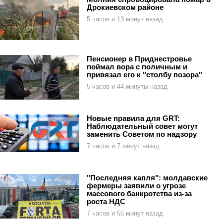
Дрокиевском районе
5 часов и 13 минут назад
Пенсионер в Приднестровье
поймал вора с поличным и
привязал его к "столбу позора"
5 часов и 44 минуты назад
Новые правила для GRT:
Наблюдательный совет могут
заменить Советом по надзору
7 часов и 7 минут назад
"Последняя капля": молдавские
фермеры заявили о угрозе
массового банкротства из-за
роста НДС
7 часов и 55 минут назад