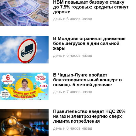
НБМ повышает базовую ставку
до 7,5% годовых: кредиты станут
дороже
день и 6 часов назад
В Молдове ограничат движение
большегрузов в дни сильной
жары
день и 6 часов назад
В Чадыр-Лунге пройдет
благотворительный концерт в
помощь 5-летней девочке
день и 7 часов назад
Правительство введет НДС 20%
на газ и электроэнергию сверх
лимита потребления
день и 8 часов назад