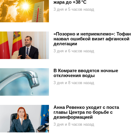
жара до +38 °C
3 дня и 5 часов назад
«Позорно и неприемлемо»: Тофан
назвал ошибкой визит афганской
делегации
3 дня и 6 часов назад
В Комрате вводятся ночные
отключения воды
3 дня и 8 часов назад
Анна Ревенко уходит с поста
главы Центра по борьбе с
дезинформацией
3 дня и 8 часов назад