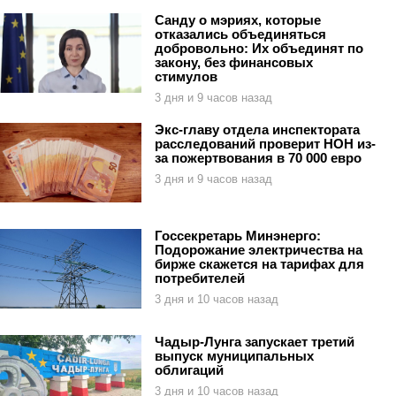
Санду о мэриях, которые
отказались объединяться
добровольно: Их объединят по
закону, без финансовых
стимулов
3 дня и 9 часов назад
Экс-главу отдела инспектората
расследований проверит НОН из-
за пожертвования в 70 000 евро
3 дня и 9 часов назад
Госсекретарь Минэнерго:
Подорожание электричества на
бирже скажется на тарифах для
потребителей
3 дня и 10 часов назад
Чадыр-Лунга запускает третий
выпуск муниципальных
облигаций
3 дня и 10 часов назад