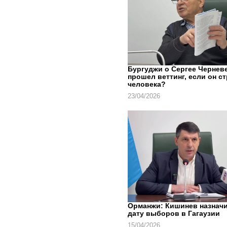
Бургуджи о Сергее Черневе
прошел веттинг, если он с
человека?
23/04/2026
Орманжи: Кишинев назнач
дату выборов в Гагаузии
15/04/2026