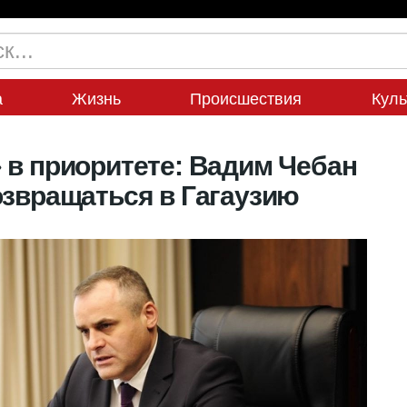
а
Жизнь
Происшествия
Куль
 в приоритете: Вадим Чебан
озвращаться в Гагаузию