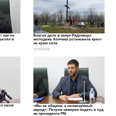
: как он
Благое дело в канун Радоницы:
трелял в
молодежь Копчака установила крест
на краю села
17/04/2026
ил свою
«Мы не община, а полноценный
народ»: Петров намерен подать в суд
на президента РМ