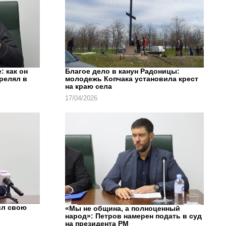
: как он
Благое дело в канун Радоницы:
трелял в
молодежь Копчака установила крест
на краю села
17/04/2026
ил свою
«Мы не община, а полноценный
народ»: Петров намерен подать в суд
на президента РМ