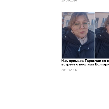
15/04/2026
И.о. примара Тараклии не 
встречу с послами Болгари
20/02/2026