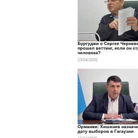
Бургуджи о Сергее Черневе
прошел веттинг, если он с
человека?
23/04/2026
Орманжи: Кишинев назнач
дату выборов в Гагаузии