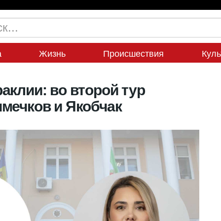
а
Жизнь
Происшествия
Куль
аклии: во второй тур
мечков и Якобчак