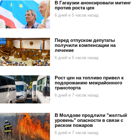
В Гагаузии анонсировали митинг
против роста цен
6 дней и 5 часов назад
Перед отпуском депутаты
получили компенсации на
лечение
6 дней и 5 часов назад
Рост цен на топливо привел к
подорожанию межрайонного
транспорта
6 дней и 7 часов назад
В Молдове продлили "желтый
уровень" опасности в связи с
риском пожаров
6 дней и 7 часов назад