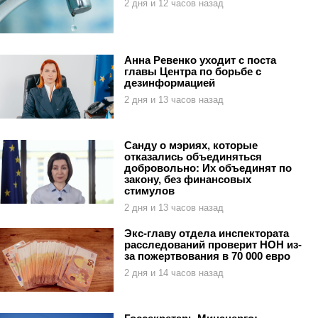
2 дня и 12 часов назад
Анна Ревенко уходит с поста
главы Центра по борьбе с
дезинформацией
2 дня и 13 часов назад
Санду о мэриях, которые
отказались объединяться
добровольно: Их объединят по
закону, без финансовых
стимулов
2 дня и 13 часов назад
Экс-главу отдела инспектората
расследований проверит НОН из-
за пожертвования в 70 000 евро
2 дня и 14 часов назад