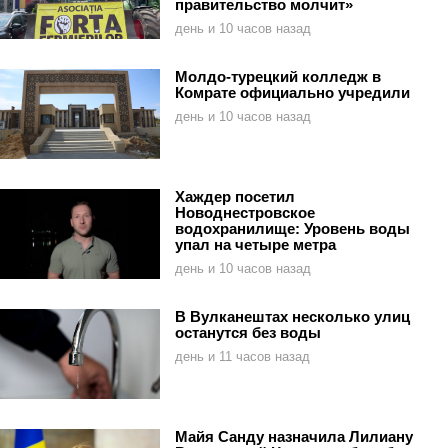
правительство молчит»
день и 10 часов назад
Молдо-турецкий колледж в
Комрате официально учредили
день и 10 часов назад
Хаждер посетил
Новоднестровское
водохранилище: Уровень воды
упал на четыре метра
день и 10 часов назад
В Вулканештах несколько улиц
останутся без воды
день и 11 часов назад
Майя Санду назначила Лилиану