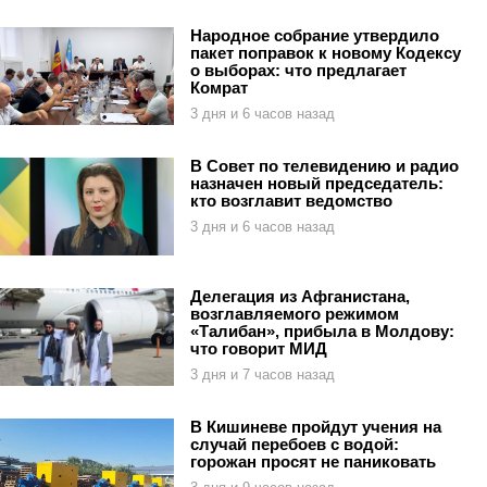
Народное собрание утвердило
пакет поправок к новому Кодексу
о выборах: что предлагает
Комрат
3 дня и 6 часов назад
В Совет по телевидению и радио
назначен новый председатель:
кто возглавит ведомство
3 дня и 6 часов назад
Делегация из Афганистана,
возглавляемого режимом
«Талибан», прибыла в Молдову:
что говорит МИД
3 дня и 7 часов назад
В Кишиневе пройдут учения на
случай перебоев с водой:
горожан просят не паниковать