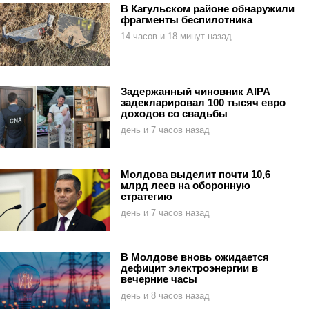
В Кагульском районе обнаружили
фрагменты беспилотника
14 часов и 18 минут назад
Задержанный чиновник AIPA
задекларировал 100 тысяч евро
доходов со свадьбы
день и 7 часов назад
Молдова выделит почти 10,6
млрд леев на оборонную
стратегию
день и 7 часов назад
В Молдове вновь ожидается
дефицит электроэнергии в
вечерние часы
день и 8 часов назад