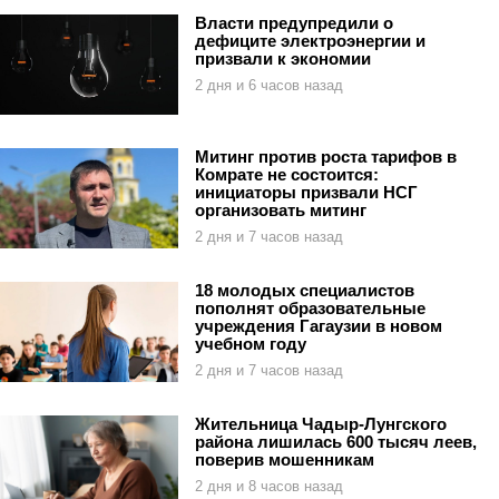
Власти предупредили о
дефиците электроэнергии и
призвали к экономии
2 дня и 6 часов назад
Митинг против роста тарифов в
Комрате не состоится:
инициаторы призвали НСГ
организовать митинг
2 дня и 7 часов назад
18 молодых специалистов
пополнят образовательные
учреждения Гагаузии в новом
учебном году
2 дня и 7 часов назад
Жительница Чадыр-Лунгского
района лишилась 600 тысяч леев,
поверив мошенникам
2 дня и 8 часов назад