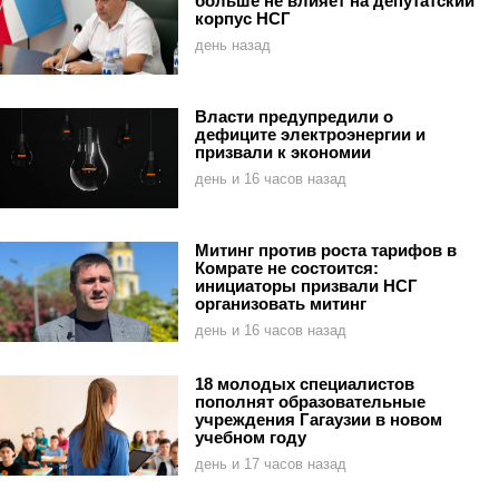
больше не влияет на депутатский
корпус НСГ
день назад
Власти предупредили о
дефиците электроэнергии и
призвали к экономии
день и 16 часов назад
Митинг против роста тарифов в
Комрате не состоится:
инициаторы призвали НСГ
организовать митинг
день и 16 часов назад
18 молодых специалистов
пополнят образовательные
учреждения Гагаузии в новом
учебном году
день и 17 часов назад