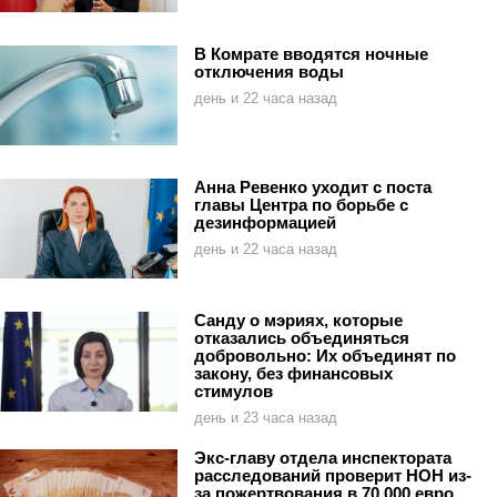
В Комрате вводятся ночные
отключения воды
день и 22 часа назад
Анна Ревенко уходит с поста
главы Центра по борьбе с
дезинформацией
день и 22 часа назад
Санду о мэриях, которые
отказались объединяться
добровольно: Их объединят по
закону, без финансовых
стимулов
день и 23 часа назад
Экс-главу отдела инспектората
расследований проверит НОН из-
за пожертвования в 70 000 евро