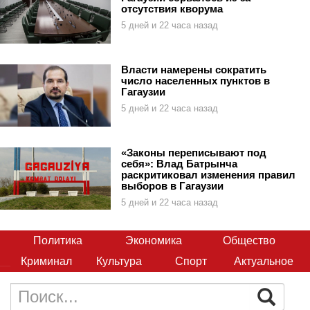
отсутствия кворума
5 дней и 22 часа назад
Власти намерены сократить
число населенных пунктов в
Гагаузии
5 дней и 22 часа назад
«Законы переписывают под
себя»: Влад Батрынча
раскритиковал изменения правил
выборов в Гагаузии
5 дней и 22 часа назад
Политика
Экономика
Общество
Криминал
Культура
Спорт
Актуальное