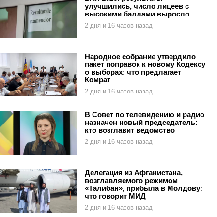
улучшились, число лицеев с
высокими баллами выросло
2 дня и 16 часов назад
Народное собрание утвердило
пакет поправок к новому Кодексу
о выборах: что предлагает
Комрат
2 дня и 16 часов назад
В Совет по телевидению и радио
назначен новый председатель:
кто возглавит ведомство
2 дня и 16 часов назад
Делегация из Афганистана,
возглавляемого режимом
«Талибан», прибыла в Молдову:
что говорит МИД
2 дня и 16 часов назад