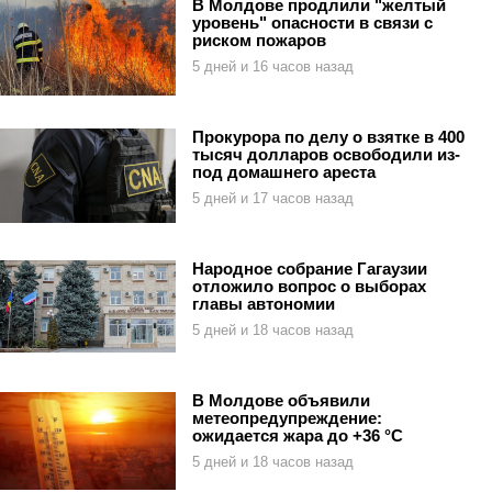
В Молдове продлили "желтый
уровень" опасности в связи с
риском пожаров
5 дней и 16 часов назад
Прокурора по делу о взятке в 400
тысяч долларов освободили из-
под домашнего ареста
5 дней и 17 часов назад
Народное собрание Гагаузии
отложило вопрос о выборах
главы автономии
5 дней и 18 часов назад
В Молдове объявили
метеопредупреждение:
ожидается жара до +36 °C
5 дней и 18 часов назад