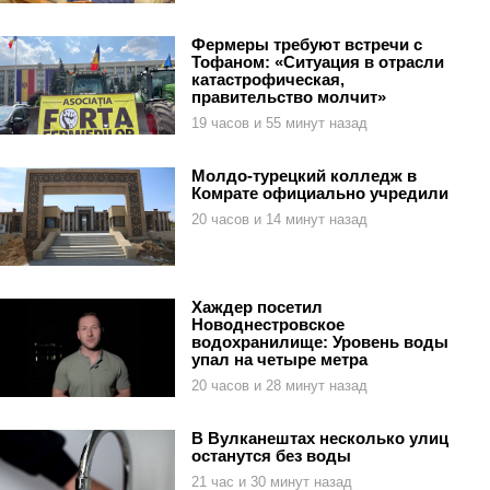
Фермеры требуют встречи с
Тофаном: «Ситуация в отрасли
катастрофическая,
правительство молчит»
19 часов и 55 минут назад
Молдо-турецкий колледж в
Комрате официально учредили
20 часов и 14 минут назад
Хаждер посетил
Новоднестровское
водохранилище: Уровень воды
упал на четыре метра
20 часов и 28 минут назад
В Вулканештах несколько улиц
останутся без воды
21 час и 30 минут назад