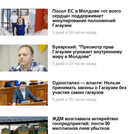
Посол ЕС в Молдове «от всего
сердца» поддерживает
аннулирование полномочий
Гагаузии
5 дней и 18 часов назад
Букарский: "Пресмотр прав
Гагаузии угрожает внутреннему
миру в Молдове"
5 дней и 19 часов назад
Односталко — власти: Нельзя
принимать законы о Гагаузии без
участия самих гагаузов
5 дней и 20 часов назад
ЖДМ возглавила антирейтинг
госпредприятий: почти 90
миллионов леев убытков