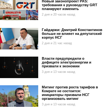
Новый законопроект PAS:
требования к руководству GRT
планируют изменить
2 дня и 20 часов назад
Гайдаржи: Дмитрий Константинов
больше не влияет на депутатский
корпус НСГ
2 дня и 21 час назад
Власти предупредили о
дефиците электроэнергии и
призвали к экономии
3 дня и 13 часов назад
Митинг против роста тарифов в
Комрате не состоится:
инициаторы призвали НСГ
организовать митинг
3 дня и 13 часов назад