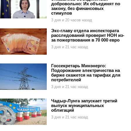
добровольно: Их объединят по
закону, без финансовых
стимулов
3 дня и 20 часов назад
Экс-главу отдела инспектората
расследований проверит НОН из-
за пожертвования в 70 000 евро
3 дня и 21 час назад
Госсекретарь Минэнерго:
Подорожание электричества на
бирже скажется на тарифах для
потребителей
3 дня и 21 час назад
Чадыр-Лунга запускает третий
выпуск муниципальных
облигаций
3 дня и 21 час назад