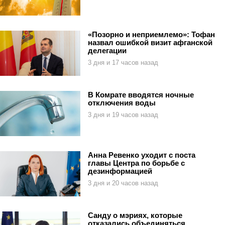
«Позорно и неприемлемо»: Тофан
назвал ошибкой визит афганской
делегации
3 дня и 17 часов назад
В Комрате вводятся ночные
отключения воды
3 дня и 19 часов назад
Анна Ревенко уходит с поста
главы Центра по борьбе с
дезинформацией
3 дня и 20 часов назад
Санду о мэриях, которые
отказались объединяться