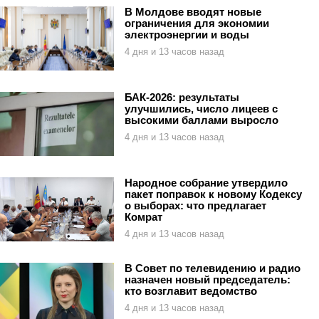
В Молдове вводят новые
ограничения для экономии
электроэнергии и воды
4 дня и 13 часов назад
БАК-2026: результаты
улучшились, число лицеев с
высокими баллами выросло
4 дня и 13 часов назад
Народное собрание утвердило
пакет поправок к новому Кодексу
о выборах: что предлагает
Комрат
4 дня и 13 часов назад
В Совет по телевидению и радио
назначен новый председатель:
кто возглавит ведомство
4 дня и 13 часов назад