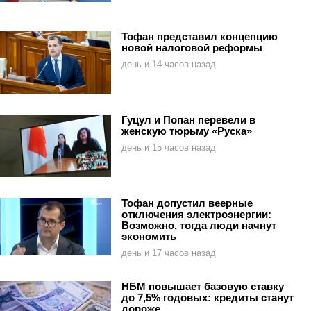
Тофан представил концепцию
новой налоговой реформы
день и 14 часов назад
Гуцул и Попан перевели в
женскую тюрьму «Руска»
день и 15 часов назад
Тофан допустил веерные
отключения электроэнергии:
Возможно, тогда люди начнут
экономить
день и 17 часов назад
НБМ повышает базовую ставку
до 7,5% годовых: кредиты станут
дороже