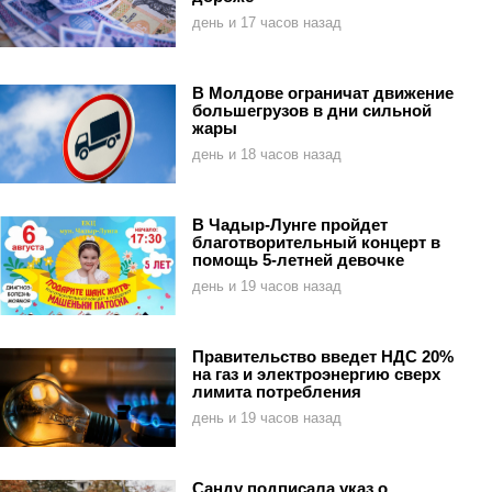
день и 17 часов назад
В Молдове ограничат движение
большегрузов в дни сильной
жары
день и 18 часов назад
В Чадыр-Лунге пройдет
благотворительный концерт в
помощь 5-летней девочке
день и 19 часов назад
Правительство введет НДС 20%
на газ и электроэнергию сверх
лимита потребления
день и 19 часов назад
Санду подписала указ о