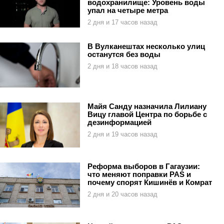
водохранилище: Уровень воды
упал на четыре метра
2 дня и 17 часов назад
В Вулканештах несколько улиц
останутся без воды
2 дня и 18 часов назад
Майя Санду назначила Лилиану
Вицу главой Центра по борьбе с
дезинформацией
2 дня и 19 часов назад
Реформа выборов в Гагаузии:
что меняют поправки PAS и
почему спорят Кишинёв и Комрат
2 дня и 20 часов назад