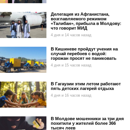
Делегация из Афганистана,
возглавляемого режимом
«Талибан», прибыла в Молдову:
что говорит МИД
4 дня и 14 часов назад
В Кишиневе пройдут учения на
случай перебоев с водой:
горожан просят не паниковать
4 дня и 15 часов назад
В Гагаузии этим летом работают
пять детских лагерей отдыха
4 дня и 16 часов назад
В Молдове мошенники за три дня
похитили у жителей более 366
тысяч леев