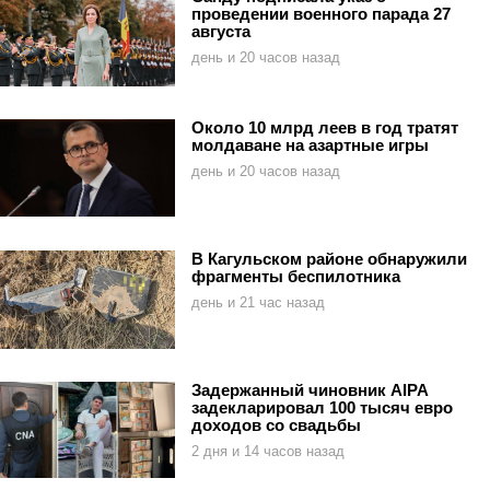
проведении военного парада 27
августа
день и 20 часов назад
Около 10 млрд леев в год тратят
молдаване на азартные игры
день и 20 часов назад
В Кагульском районе обнаружили
фрагменты беспилотника
день и 21 час назад
Задержанный чиновник AIPA
задекларировал 100 тысяч евро
доходов со свадьбы
2 дня и 14 часов назад