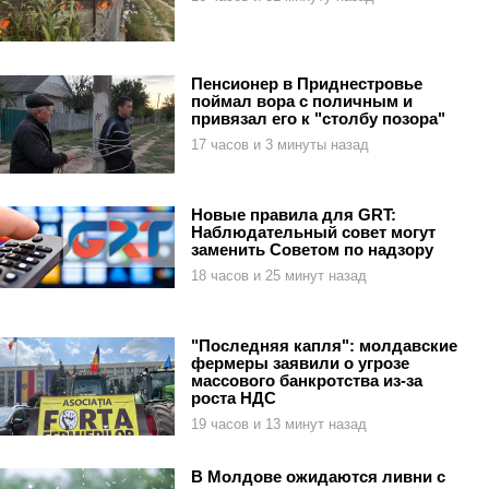
Пенсионер в Приднестровье
поймал вора с поличным и
привязал его к "столбу позора"
17 часов и 3 минуты назад
Новые правила для GRT:
Наблюдательный совет могут
заменить Советом по надзору
18 часов и 25 минут назад
"Последняя капля": молдавские
фермеры заявили о угрозе
массового банкротства из-за
роста НДС
19 часов и 13 минут назад
В Молдове ожидаются ливни с