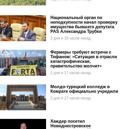
Национальный орган по
неподкупности начал проверку
имущества бывшего депутата
PAS Александра Трубки
2 дня и 16 часов назад
Фермеры требуют встречи с
Тофаном: «Ситуация в отрасли
катастрофическая,
правительство молчит»
2 дня и 17 часов назад
Молдо-турецкий колледж в
Комрате официально учредили
2 дня и 17 часов назад
Хаждер посетил
Новоднестровское