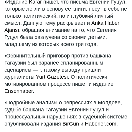
▪️Издание
Karar
пишет, что письма Евгении Гуцул,
которые легли в основу ее книги, несут в себе не
только политический, но и глубокий личный
смысл. Данную тему раскрывает и
Anka Haber
Ajansı
, обращая внимание на то, что Евгения
Гуцул была разлучена со своими детьми,
младшему из которых всего три года.
▪️Обвинительный приговор против башкана
Гагаузии был заранее спланированным
сценарием — к такому выводу пришли
журналисты
Yurt Gazetesi
. О политически
мотивированном процессе пишет и издание
Ensonhaber
.
▪️Подробные анализы о репрессиях в Молдове,
судьбе башкана Гагаузии Евгении Гуцул и
процессуальных нарушениях в судебной системе
опубликовали издания
BirGün
и
Haberler.com
.