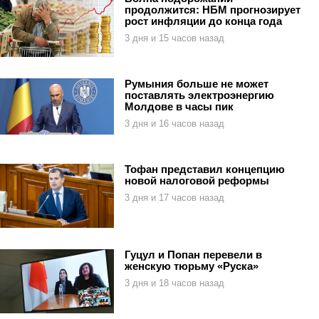
продолжится: НБМ прогнозирует
рост инфляции до конца года
3 дня и 15 часов назад
Румыния больше не может
поставлять электроэнергию
Молдове в часы пик
3 дня и 16 часов назад
Тофан представил концепцию
новой налоговой реформы
3 дня и 17 часов назад
Гуцул и Попан перевели в
женскую тюрьму «Руска»
3 дня и 18 часов назад