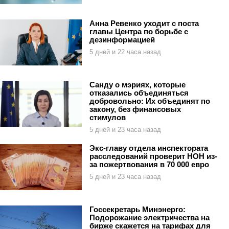
Анна Ревенко уходит с поста
главы Центра по борьбе с
дезинформацией
5 дней и 22 часа назад
Санду о мэриях, которые
отказались объединяться
добровольно: Их объединят по
закону, без финансовых
стимулов
5 дней и 23 часа назад
Экс-главу отдела инспектората
расследований проверит НОН из-
за пожертвования в 70 000 евро
5 дней и 23 часа назад
Госсекретарь Минэнерго:
Подорожание электричества на
бирже скажется на тарифах для