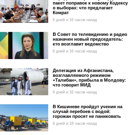
пакет поправок к новому Кодексу
о выборах: что предлагает
Комрат
6 дней и 16 часов назад
В Совет по телевидению и радио
назначен новый председатель:
кто возглавит ведомство
6 дней и 16 часов назад
Делегация из Афганистана,
возглавляемого режимом
«Талибан», прибыла в Молдову:
что говорит МИД
6 дней и 16 часов назад
В Кишиневе пройдут учения на
случай перебоев с водой:
горожан просят не паниковать
6 дней и 18 часов назад