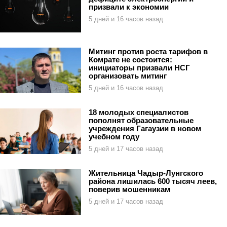
призвали к экономии
5 дней и 16 часов назад
Митинг против роста тарифов в
Комрате не состоится:
инициаторы призвали НСГ
организовать митинг
5 дней и 16 часов назад
18 молодых специалистов
пополнят образовательные
учреждения Гагаузии в новом
учебном году
5 дней и 17 часов назад
Жительница Чадыр-Лунгского
района лишилась 600 тысяч леев,
поверив мошенникам
5 дней и 17 часов назад