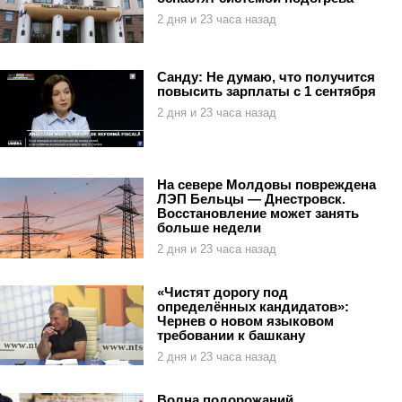
2 дня и 23 часа назад
Санду: Не думаю, что получится
повысить зарплаты с 1 сентября
2 дня и 23 часа назад
На севере Молдовы повреждена
ЛЭП Бельцы — Днестровск.
Восстановление может занять
больше недели
2 дня и 23 часа назад
«Чистят дорогу под
определённых кандидатов»:
Чернев о новом языковом
требовании к башкану
2 дня и 23 часа назад
Волна подорожаний