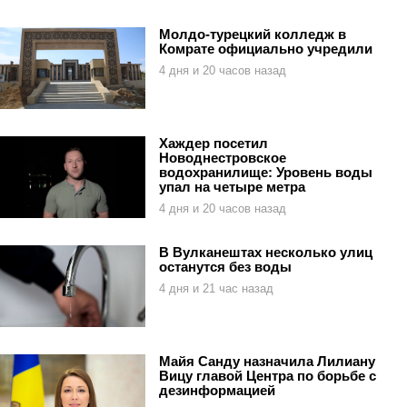
Молдо-турецкий колледж в
Комрате официально учредили
4 дня и 20 часов назад
Хаждер посетил
Новоднестровское
водохранилище: Уровень воды
упал на четыре метра
4 дня и 20 часов назад
В Вулканештах несколько улиц
останутся без воды
4 дня и 21 час назад
Майя Санду назначила Лилиану
Вицу главой Центра по борьбе с
дезинформацией