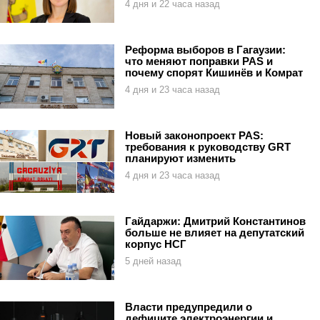
4 дня и 22 часа назад
Реформа выборов в Гагаузии:
что меняют поправки PAS и
почему спорят Кишинёв и Комрат
4 дня и 23 часа назад
Новый законопроект PAS:
требования к руководству GRT
планируют изменить
4 дня и 23 часа назад
Гайдаржи: Дмитрий Константинов
больше не влияет на депутатский
корпус НСГ
5 дней назад
Власти предупредили о
дефиците электроэнергии и