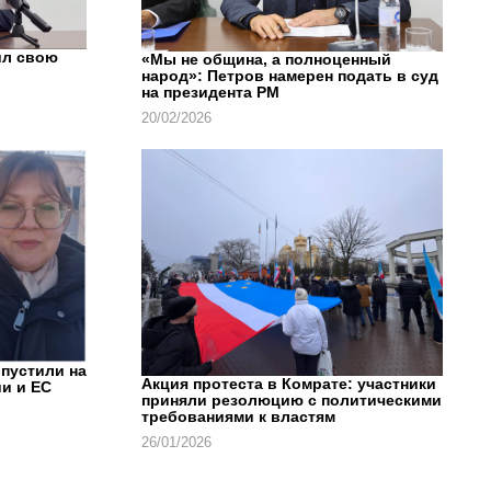
ил свою
«Мы не община, а полноценный
народ»: Петров намерен подать в суд
на президента РМ
20/02/2026
впустили на
Акция протеста в Комрате: участники
и и ЕС
приняли резолюцию с политическими
требованиями к властям
26/01/2026