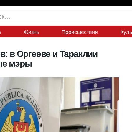
а
Жизнь
Происшествия
Куль
: в Оргееве и Тараклии
ые мэры