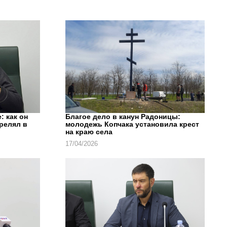
: как он
Благое дело в канун Радоницы:
трелял в
молодежь Копчака установила крест
на краю села
17/04/2026