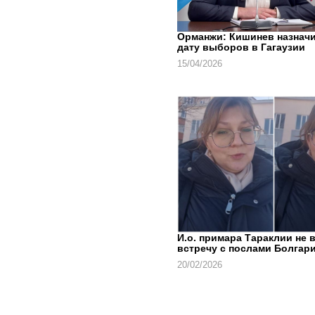
Орманжи: Кишинев назнач
дату выборов в Гагаузии
15/04/2026
И.о. примара Тараклии не 
встречу с послами Болгари
20/02/2026