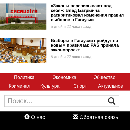
«Законы переписывают под
себя»: Влад Батрынча
раскритиковал изменения правил
выборов в Гагаузии
5 дней и 22 часа назад
Выборы в Гагаузии пройдут по
новым правилам: PAS приняла
законопроект
5 дней и 22 часа назад
Политика
Экономика
Общество
Криминал
Культура
Спорт
Актуальное
О нас
Обратная связь