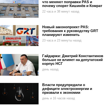
что меняют поправки PAS и
почему спорят Кишинёв и Комрат
22 часа и 38 минут назад
Новый законопроект PAS:
требования к руководству GRT
планируют изменить
23 часа и 23 минуты назад
Гайдаржи: Дмитрий Константинов
больше не влияет на депутатский
корпус НСГ
день назад
Власти предупредили о
дефиците электроэнергии и
призвали к экономии
день и 16 часов назад