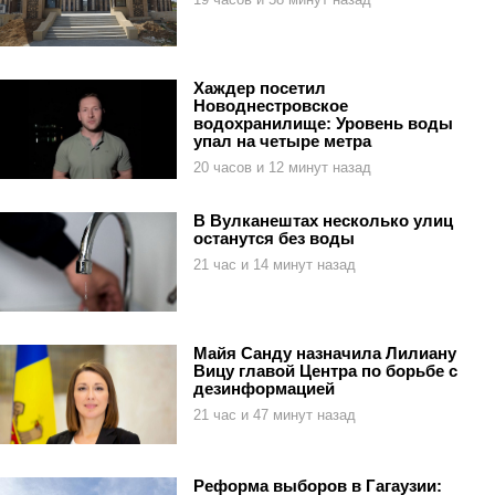
Хаждер посетил
Новоднестровское
водохранилище: Уровень воды
упал на четыре метра
20 часов и 12 минут назад
В Вулканештах несколько улиц
останутся без воды
21 час и 14 минут назад
Майя Санду назначила Лилиану
Вицу главой Центра по борьбе с
дезинформацией
21 час и 47 минут назад
Реформа выборов в Гагаузии: