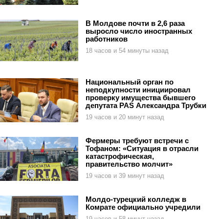
В Молдове почти в 2,6 раза
выросло число иностранных
работников
18 часов и 54 минуты назад
Национальный орган по
неподкупности инициировал
проверку имущества бывшего
депутата PAS Александра Трубки
19 часов и 20 минут назад
Фермеры требуют встречи с
Тофаном: «Ситуация в отрасли
катастрофическая,
правительство молчит»
19 часов и 39 минут назад
Молдо-турецкий колледж в
Комрате официально учредили
19 часов и 58 минут назад