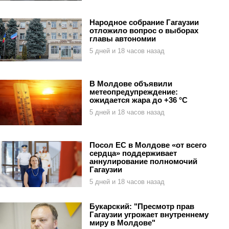
Народное собрание Гагаузии
отложило вопрос о выборах
главы автономии
5 дней и 18 часов назад
В Молдове объявили
метеопредупреждение:
ожидается жара до +36 °C
5 дней и 18 часов назад
Посол ЕС в Молдове «от всего
сердца» поддерживает
аннулирование полномочий
Гагаузии
5 дней и 18 часов назад
Букарский: "Пресмотр прав
Гагаузии угрожает внутреннему
миру в Молдове"