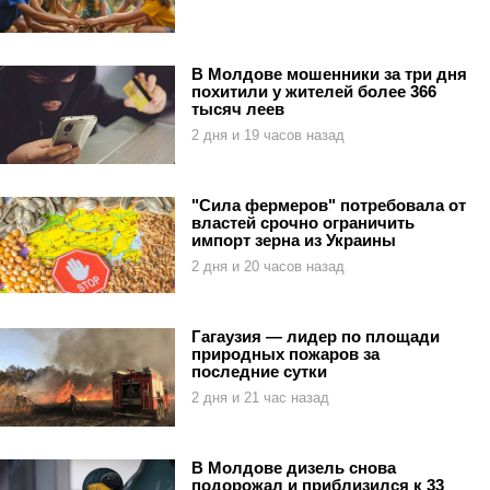
В Молдове мошенники за три дня
похитили у жителей более 366
тысяч леев
2 дня и 19 часов назад
"Сила фермеров" потребовала от
властей срочно ограничить
импорт зерна из Украины
2 дня и 20 часов назад
Гагаузия — лидер по площади
природных пожаров за
последние сутки
2 дня и 21 час назад
В Молдове дизель снова
подорожал и приблизился к 33