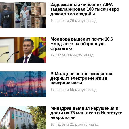
Задержанный чиновник AIPA
задекларировал 100 тысяч евро
доходов со свадьбы
16 часов и 26 минут назад
Молдова выделит почти 10,6
млрд леев на оборонную
стратегию
17 часов и минуту назад
В Молдове вновь ожидается
дефицит электроэнергии в
вечерние часы
17 часов и 55 минут назад
Минздрав выявил нарушения и
долги на 75 млн леев в Институте
неврологии
18 часов и 21 минуту назад