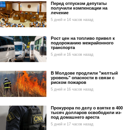
Перед отпуском депутаты
получили компенсации на
лечение
5 дней и 14 часов назад
Рост цен на топливо привел к
подорожанию межрайонного
транспорта
5 дней и 16 часов назад
В Молдове продлили "желтый
уровень" опасности в связи с
риском пожаров
5 дней и 16 часов назад
Прокурора по делу о взятке в 400
тысяч долларов освободили из-
под домашнего ареста
5 дней и 17 часов назад