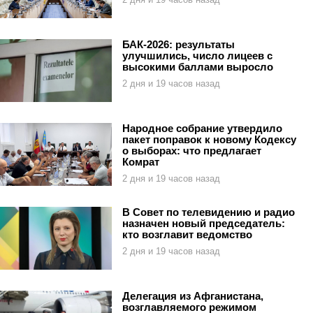
БАК-2026: результаты
улучшились, число лицеев с
высокими баллами выросло
2 дня и 19 часов назад
Народное собрание утвердило
пакет поправок к новому Кодексу
о выборах: что предлагает
Комрат
2 дня и 19 часов назад
В Совет по телевидению и радио
назначен новый председатель:
кто возглавит ведомство
2 дня и 19 часов назад
Делегация из Афганистана,
возглавляемого режимом