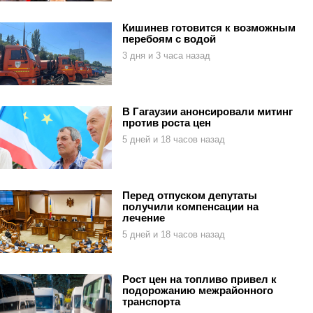
Кишинев готовится к возможным
перебоям с водой
3 дня и 3 часа назад
В Гагаузии анонсировали митинг
против роста цен
5 дней и 18 часов назад
Перед отпуском депутаты
получили компенсации на
лечение
5 дней и 18 часов назад
Рост цен на топливо привел к
подорожанию межрайонного
транспорта