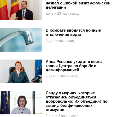
назвал ошибкой визит афганской
делегации
день и 23 часа назад
В Комрате вводятся ночные
отключения воды
2 дня и час назад
Анна Ревенко уходит с поста
главы Центра по борьбе с
дезинформацией
2 дня и 2 часа назад
Санду о мэриях, которые
отказались объединяться
добровольно: Их объединят по
закону, без финансовых
стимулов
2 дня и 2 часа назад