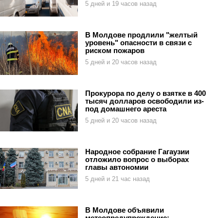
5 дней и 19 часов назад
В Молдове продлили "желтый
уровень" опасности в связи с
риском пожаров
5 дней и 20 часов назад
Прокурора по делу о взятке в 400
тысяч долларов освободили из-
под домашнего ареста
5 дней и 20 часов назад
Народное собрание Гагаузии
отложило вопрос о выборах
главы автономии
5 дней и 21 час назад
В Молдове объявили
метеопредупреждение: