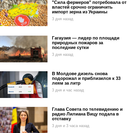
"Сила фермеров" потребовала от
властей срочно ограничить
импорт зерна из Украины
3 дня назад
Гагаузия — лидер по площади
природных пожаров за
последние сутки
3 дня назад
В Молдове дизель снова
подорожал и приблизился к 33
леям за литр
3 дня и час назад
Глава Совета по телевидению и
радио Лилиана Вицу подала в
отставку
3 дня и 3 часа назад