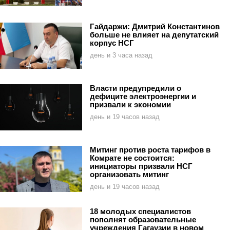
Гайдаржи: Дмитрий Константинов
больше не влияет на депутатский
корпус НСГ
день и 3 часа назад
Власти предупредили о
дефиците электроэнергии и
призвали к экономии
день и 19 часов назад
Митинг против роста тарифов в
Комрате не состоится:
инициаторы призвали НСГ
организовать митинг
день и 19 часов назад
18 молодых специалистов
пополнят образовательные
учреждения Гагаузии в новом