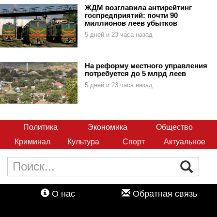
ЖДМ возглавила антирейтинг
госпредприятий: почти 90
миллионов леев убытков
5 дней и 23 часа назад
На реформу местного управления
потребуется до 5 млрд леев
5 дней и 23 часа назад
Политика
Экономика
Общество
Криминал
Культура
Спорт
Актуальное
О нас
Обратная связь