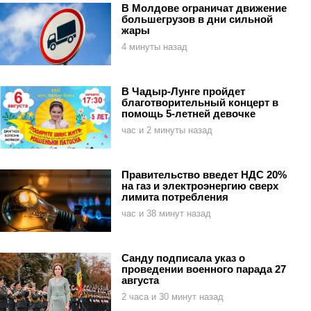
В Молдове ограничат движение
большегрузов в дни сильной
жары
4 минуты назад
В Чадыр-Лунге пройдет
благотворительный концерт в
помощь 5-летней девочке
час и 2 минуты назад
Правительство введет НДС 20%
на газ и электроэнергию сверх
лимита потребления
час и 38 минут назад
Санду подписала указ о
проведении военного парада 27
августа
2 часа и 30 минут назад