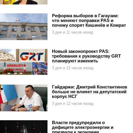
Реформа выборов в Гагаузии:
что меняют поправки PAS и
почему спорят Кишинёв и Комрат
3 дня и 11 часов назад
Новый законопроект PAS:
требования к руководству GRT
планируют изменить
3 дня и 12 часов назад
Гайдаржи: Дмитрий Константинов
больше не влияет на депутатский
корпус НСГ
3 дня и 12 часов назад
Власти предупредили о
дефиците электроэнергии и
призвали к экономии