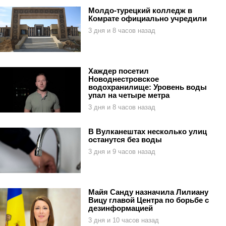
Молдо-турецкий колледж в
Комрате официально учредили
3 дня и 8 часов назад
Хаждер посетил
Новоднестровское
водохранилище: Уровень воды
упал на четыре метра
3 дня и 8 часов назад
В Вулканештах несколько улиц
останутся без воды
3 дня и 9 часов назад
Майя Санду назначила Лилиану
Вицу главой Центра по борьбе с
дезинформацией
3 дня и 10 часов назад