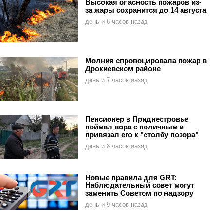
Высокая опасность пожаров из-
за жары сохранится до 14 августа
день и 6 часов назад
Молния спровоцировала пожар в
Дрокиевском районе
день и 7 часов назад
Пенсионер в Приднестровье
поймал вора с поличным и
привязал его к "столбу позора"
день и 8 часов назад
Новые правила для GRT:
Наблюдательный совет могут
заменить Советом по надзору
день и 9 часов назад