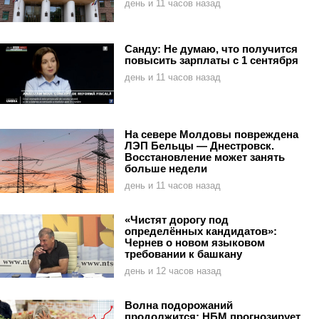
день и 11 часов назад
Санду: Не думаю, что получится
повысить зарплаты с 1 сентября
день и 11 часов назад
На севере Молдовы повреждена
ЛЭП Бельцы — Днестровск.
Восстановление может занять
больше недели
день и 11 часов назад
«Чистят дорогу под
определённых кандидатов»:
Чернев о новом языковом
требовании к башкану
день и 12 часов назад
Волна подорожаний
продолжится: НБМ прогнозирует