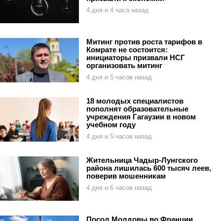
4 дня и 4 часа назад
Митинг против роста тарифов в
Комрате не состоится:
инициаторы призвали НСГ
организовать митинг
4 дня и 5 часов назад
18 молодых специалистов
пополнят образовательные
учреждения Гагаузии в новом
учебном году
4 дня и 5 часов назад
Жительница Чадыр-Лунгского
района лишилась 600 тысяч леев,
поверив мошенникам
4 дня и 6 часов назад
Посол Молдовы во Франции