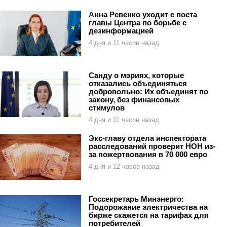
Анна Ревенко уходит с поста
главы Центра по борьбе с
дезинформацией
4 дня и 11 часов назад
Санду о мэриях, которые
отказались объединяться
добровольно: Их объединят по
закону, без финансовых
стимулов
4 дня и 11 часов назад
Экс-главу отдела инспектората
расследований проверит НОН из-
за пожертвования в 70 000 евро
4 дня и 12 часов назад
Госсекретарь Минэнерго:
Подорожание электричества на
бирже скажется на тарифах для
потребителей