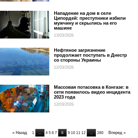
Нападение на дом в селе
Ципордей: преступники избили
мужчину и скрылись на его
машине
13/03/2026
Нефтяное загрязнение
продолжает поступать в Днестр
со стороны Украины
12/03/2026
Массовая потасовка в Конгазе: в
сети появилось видео инцидента
2023 года
12/03/2026
« Назад
Вперед »
1
...
4
5
6
7
8
9
10
11
12
...
280