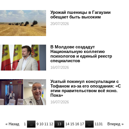
Урожай пшеницы в Гагаузии
обещает быть высоким
20/07/2026
В Молдове создадут
Национальную коллегию
психологов и единый реестр
специалистов
16/07/2026
Усатый покинул консультации с
Тофаном из-за его опоздания: «С
этим правительством всё ясно.
Пока»
16/07/2026
« Назад
Вперед »
1
...
9
10
11
12
13
14
15
16
17
...
1131