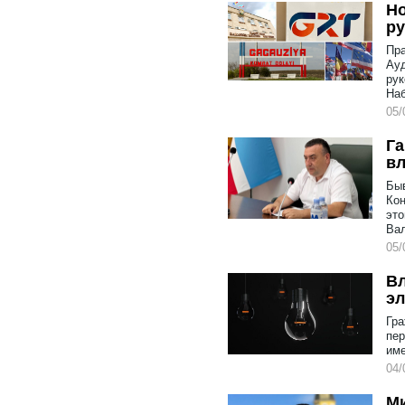
Но
ру
Пра
Ауд
рук
Наб
05/
Га
вл
Быв
Кон
это
Вал
05/
Вл
эл
Гра
пер
име
04/
Ми