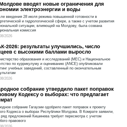
Молдове вводят новые ограничения для
ономии электроэнергии и воды
ле введения 28 июля режима повышенной готовности в
ргетической и гидрологической сфере, а также с учетом развития
иональной ситуации, влияющей на Молдову, была созвана
циональная комиссия
08/2026
К-2026: результаты улучшились, число
цеев с высокими баллами выросло
истерство образования и исследований (MEC) и Национальное
нтство по куррикулуму и оцениванию (ANCE) опубликовали
тинг учебных заведений, составленный по окончательным
ультатам
08/2026
родное собрание утвердило пакет поправок
новому Кодексу о выборах: что предлагает
омрат
одное собрание Гагаузии одобрило пакет поправок к проекту
ого Кодекса о выборах Республики Молдова. В Комрате заявили,
 ряд предложений Кишинева требует пересмотра с учетом
бого правового
08/2026