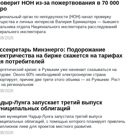
оверит НОН из-за пожертвования в 70 000
вро
иональный орган по неподкупности (НОН) начал проверку
ущества и личных интересов Валерия Бриништера — бывшего
альника отдела Национального инспектората расследований
ерального инспектората
08/2026
ссекретарь Минэнерго: Подорожание
ектричества на бирже скажется на тарифах
я потребителей
ргетический кризис в Румынии уже начинает сказываться на
дове. Около 60% необходимой электроэнергии страна
ортирует, причем две трети этого объема — из Румынии. Рост
 на региональном
08/2026
дыр-Лунга запускает третий выпуск
униципальных облигаций
ия муниципия Чадыр-Лунга запустила третий выпуск
иципальных облигаций, с помощью которого планирует привлечь
иллионов леев для проектов местного развития.
08/2026