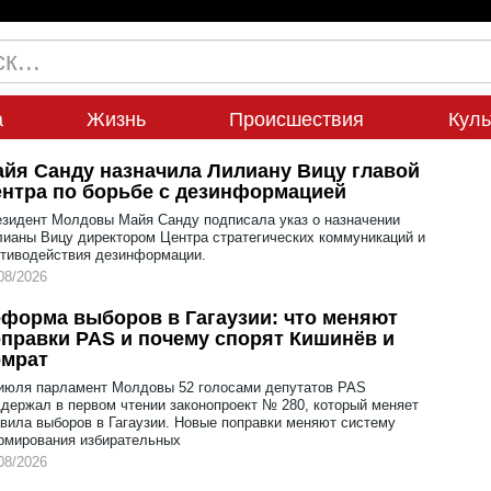
а
Жизнь
Происшествия
Куль
йя Санду назначила Лилиану Вицу главой
нтра по борьбе с дезинформацией
зидент Молдовы Майя Санду подписала указ о назначении
ианы Вицу директором Центра стратегических коммуникаций и
тиводействия дезинформации.
08/2026
форма выборов в Гагаузии: что меняют
правки PAS и почему спорят Кишинёв и
омрат
июля парламент Молдовы 52 голосами депутатов PAS
держал в первом чтении законопроект № 280, который меняет
вила выборов в Гагаузии. Новые поправки меняют систему
рмирования избирательных
08/2026