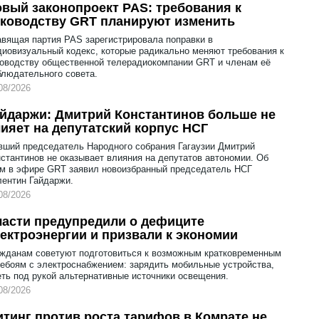
вый законопроект PAS: требования к
ководству GRT планируют изменить
вящая партия PAS зарегистрировала поправки в
иовизуальный кодекс, которые радикально меняют требования к
оводству общественной телерадиокомпании GRT и членам её
людательного совета.
08/2026
йдаржи: Дмитрий Константинов больше не
ияет на депутатский корпус НСГ
ший председатель Народного собрания Гагаузии Дмитрий
стантинов не оказывает влияния на депутатов автономии. Об
м в эфире GRT заявил новоизбранный председатель НСГ
ентин Гайдаржи.
08/2026
асти предупредили о дефиците
ектроэнергии и призвали к экономии
жданам советуют подготовиться к возможным кратковременным
ебоям с электроснабжением: зарядить мобильные устройства,
ть под рукой альтернативные источники освещения.
08/2026
тинг против роста тарифов в Комрате не