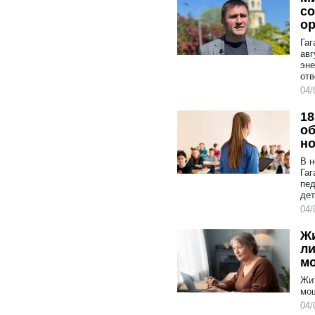
со
ор
Гаг
авг
эне
отв
04/
18
об
но
В н
Гаг
пед
дет
04/
Жи
ли
м
Жит
мош
04/