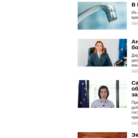
В 
Из-
вре
04/
Ан
бо
Дир
дез
ман
04/
Са
об
за
Пре
доб
гос
пре
04/
Эк