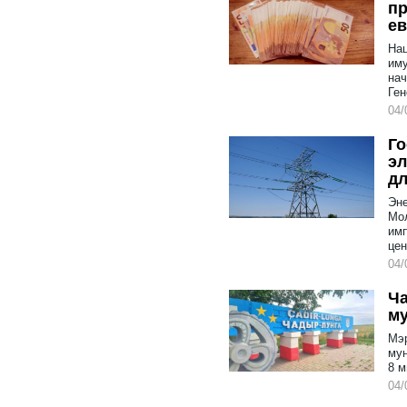
пр
е
Нац
им
нач
Ген
04/
Го
эл
дл
Эне
Мол
имп
цен
04/
Ча
м
Мэр
мун
8 м
04/