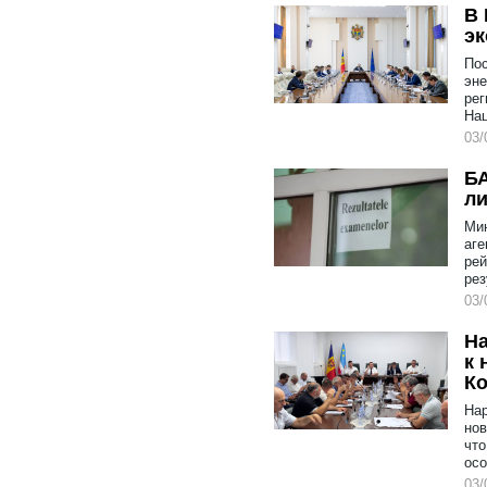
В 
эк
Пос
эне
рег
На
03/
БА
ли
Мин
аге
рей
рез
03/
На
к 
К
Нар
нов
что
осо
03/