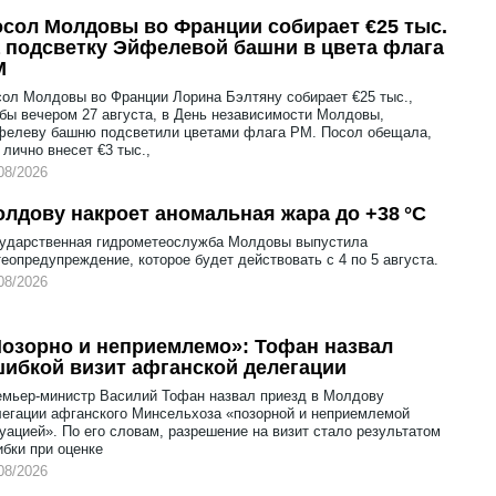
сол Молдовы во Франции собирает €25 тыс.
 подсветку Эйфелевой башни в цвета флага
М
ол Молдовы во Франции Лорина Бэлтяну собирает €25 тыс.,
бы вечером 27 августа, в День независимости Молдовы,
фелеву башню подсветили цветами флага РМ. Посол обещала,
 лично внесет €3 тыс.,
08/2026
лдову накроет аномальная жара до +38 °C
сударственная гидрометеослужба Молдовы выпустила
еопредупреждение, которое будет действовать с 4 по 5 августа.
08/2026
озорно и неприемлемо»: Тофан назвал
ибкой визит афганской делегации
мьер-министр Василий Тофан назвал приезд в Молдову
егации афганского Минсельхоза «позорной и неприемлемой
уацией». По его словам, разрешение на визит стало результатом
бки при оценке
08/2026