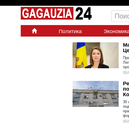
Политика
Экономик
Ма
Це
Пре
Лил
про
05/
Ре
по
К
30 
под
пра
фо
05/