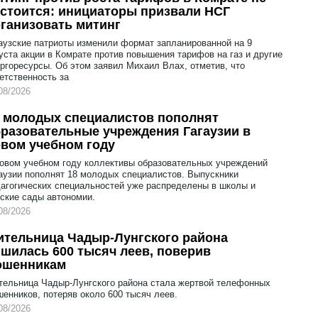
стоится: инициаторы призвали НСГ
ганизовать митинг
аузские патриоты изменили формат запланированной на 9
уста акции в Комрате против повышения тарифов на газ и другие
ргоресурсы. Об этом заявил Михаил Влах, отметив, что
етственность за
08/2026
 молодых специалистов пополнят
разовательные учреждения Гагаузии в
вом учебном году
овом учебном году коллективы образовательных учреждений
аузии пополнят 18 молодых специалистов. Выпускники
агогических специальностей уже распределены в школы и
ские сады автономии.
08/2026
тельница Чадыр-Лунгского района
шилась 600 тысяч леев, поверив
ошенникам
ельница Чадыр-Лунгского района стала жертвой телефонных
енников, потеряв около 600 тысяч леев.
08/2026