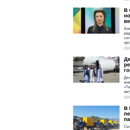
В 
но
в
Ане
рад
сег
орг
03/
Де
ре
г
Дел
жив
«Та
авг
03/
В 
пе
па
Сег