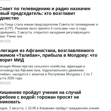
Совет по телевидению и радио назначен
вый председатель: кто возглавит
едомство
та Гонца стала новым председателем Совета по телевидению и
ио (СТР). Решение было принято 6 голосами «за» в ходе
одняшнего, 3 августа, открытого заседания регулирующего
ана. Ранее она
08/2026
легация из Афганистана, возглавляемого
жимом «Талибан», прибыла в Молдову: что
оворит МИД
егация Министерства сельского хозяйства, ирригации и
отноводства Афганистана, подконтрольного движению
либан», находится с визитом в Республике Молдова с 2 по 7
уста 2026 года.
08/2026
Кишиневе пройдут учения на случай
ребоев с водой: горожан просят не
никовать
одня, 3 августа, с 15:00 в Кишиневе пройдут гражданские учения