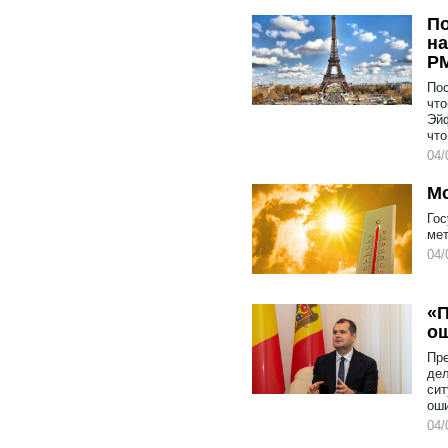
По
на
Р
Пос
что
Эй
что
04/
Мо
Го
мет
04/
«П
ош
Пре
дел
сит
оши
04/