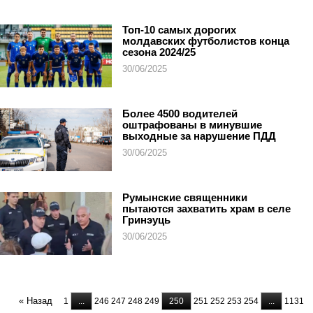
Топ-10 самых дорогих
молдавских футболистов конца
сезона 2024/25
30/06/2025
Более 4500 водителей
оштрафованы в минувшие
выходные за нарушение ПДД
30/06/2025
Румынские священники
пытаются захватить храм в селе
Гринэуць
30/06/2025
« Назад
1
...
246
247
248
249
250
251
252
253
254
...
1131