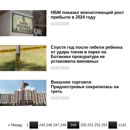
НБМ показал впечатляющий рост
прибыли в 2024 году
01/07/2025
Спустя год после гибели ребенка
от удара током в парке на
Ботанике прокуратура не
установила виновных
01/07/2025
Внешняя торговля
Приднестровья сократилась на
треть
01/07/2025
« Назад
1
...
245
246
247
248
249
250
251
252
253
...
1132