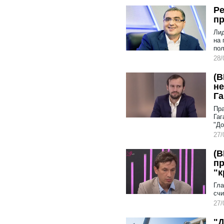
Ре
пр
Лид
на 
пол
28/
(В
не
Га
Пра
Гаг
"До
27/
(В
пр
"к
Гла
счи
27/
"Д