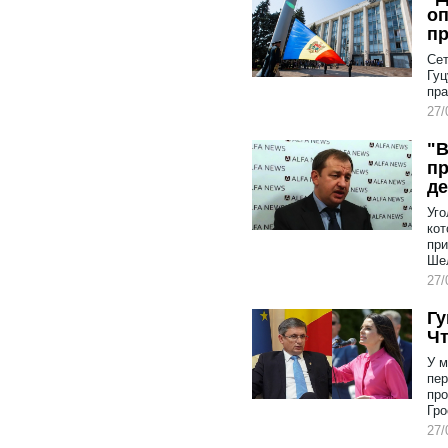
оп
пр
Сет
Гуц
пра
27/
"В
пр
де
Уго
кот
при
Ше
27/
Гу
Чт
У м
пер
про
Гро
27/