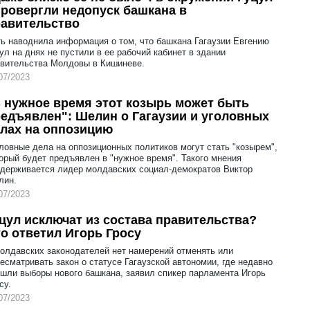
ровергли недопуск башкана в
авительство
ь наводнила информация о том, что башкана Гагаузии Евгению
ул на днях не пустили в ее рабочий кабинет в здании
вительства Молдовы в Кишиневе.
07/2023
 нужное время этот козырь может быть
едъявлен": Шелин о Гагаузии и уголовных
лах на оппозицию
ловные дела на оппозиционных политиков могут стать "козырем",
орый будет предъявлен в "нужное время". Такого мнения
держивается лидер молдавских социал-демократов Виктор
лин.
07/2023
цул исключат из состава правительства?
о ответил Игорь Гросу
олдавских законодателей нет намерений отменять или
есматривать закон о статусе Гагаузской автономии, где недавно
шли выборы нового башкана, заявил спикер парламента Игорь
су.
07/2023