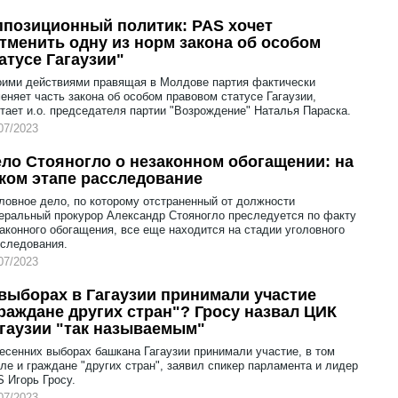
позиционный политик: PAS хочет
тменить одну из норм закона об особом
атусе Гагаузии"
ими действиями правящая в Молдове партия фактически
еняет часть закона об особом правовом статусе Гагаузии,
тает и.о. председателя партии "Возрождение" Наталья Параска.
07/2023
ло Стояногло о незаконном обогащении: на
ком этапе расследование
ловное дело, по которому отстраненный от должности
еральный прокурор Александр Стояногло преследуется по факту
аконного обогащения, все еще находится на стадии уголовного
следования.
07/2023
выборах в Гагаузии принимали участие
раждане других стран"? Гросу назвал ЦИК
гаузии "так называемым"
есенних выборах башкана Гагаузии принимали участие, в том
ле и граждане "других стран", заявил спикер парламента и лидер
 Игорь Гросу.
07/2023