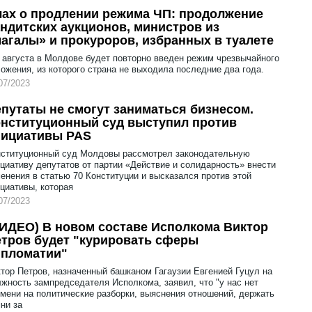
ах о продлении режима ЧП: продолжение
ндитских аукционов, министров из
агалы» и прокуроров, избранных в туалете
 августа в Молдове будет повторно введен режим чрезвычайного
ожения, из которого страна не выходила последние два года.
07/2023
путаты не смогут заниматься бизнесом.
нституционный суд выступил против
нициативы PAS
нституционный суд Молдовы рассмотрел законодательную
циативу депутатов от партии «Действие и солидарность» внести
енения в статью 70 Конституции и высказался против этой
циативы, которая
07/2023
ИДЕО) В новом составе Исполкома Виктор
тров будет "курировать сферы
ипломатии"
тор Петров, назначенный башканом Гагаузии Евгенией Гуцул на
жность зампредседателя Исполкома, заявил, что "у нас нет
мени на политические разборки, выяснения отношений, держать
ни за