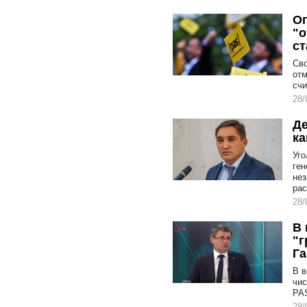
Оп
"о
ст
Сво
отм
счи
28/
Де
ка
Уго
ген
нез
рас
28/
В 
"г
Га
В в
чис
PAS
28/