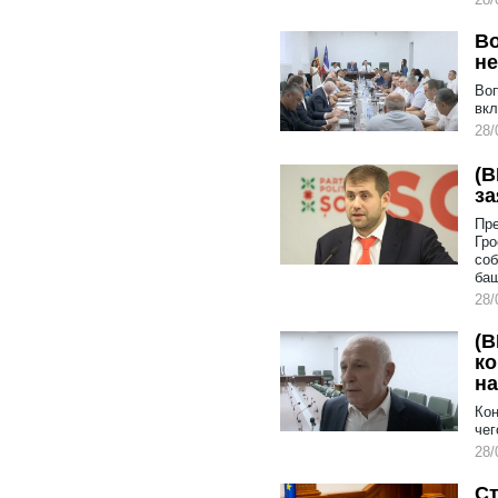
Во
не
Воп
вкл
28/
(В
за
Пре
Гро
соб
ба
28/
(В
ко
на
Кон
чег
28/
Ст