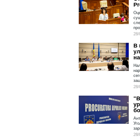
Pr
Оце
сущ
сле
пр
28/
В 
у
на
Нал
нар
сег
защ
28/
"В
ур
бо
Ант
Уго
зар
28/