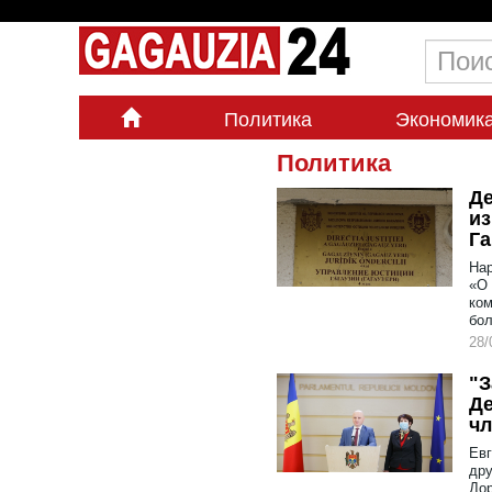
Политика
Экономик
Политика
Де
из
Га
Нар
«О 
ком
бо
28/
"З
Де
чл
Евг
дру
Дор