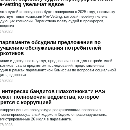
e-Vetting увеличат вдвое
нка судей и прокуроров будет завершена к 2025 году, поскольку
ествует опыт комиссии Pre-Vetting, который переймут члены
дующих комиссий. Заработную плату судей и прокуроров,
ошедших
07/2023
парламенте обсудили предложения по
лучшению обслуживания потребителей
ркотиков
ичие и доступность услуг, предназначенных для потребителей
котиков, стали предметом исследований, представленных
одня в рамках парламентской Комиссии по вопросам социальной
иты, здоровья
07/2023
 интересах бандитов Плахотнюка"? PAS
ежет полномочия ведомства, которое
рется с коррупцией
икоррупционная прокуратура раскритиковала поправки в
ловно-процессуальный кодекс и Кодекс о правонарушениях,
егистрированные 26 июля в парламенте.
07/2023