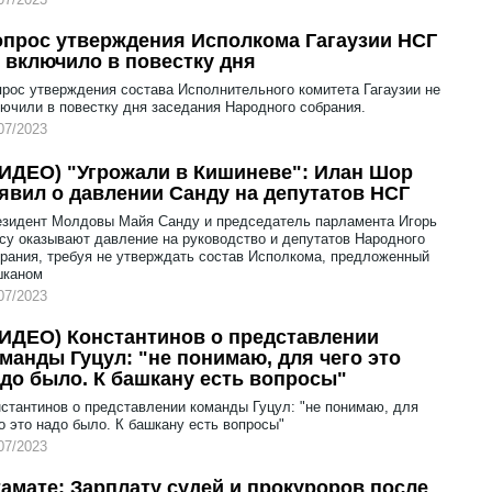
прос утверждения Исполкома Гагаузии НСГ
 включило в повестку дня
рос утверждения состава Исполнительного комитета Гагаузии не
ючили в повестку дня заседания Народного собрания.
07/2023
ИДЕО) "Угрожали в Кишиневе": Илан Шор
явил о давлении Санду на депутатов НСГ
зидент Молдовы Майя Санду и председатель парламента Игорь
су оказывают давление на руководство и депутатов Народного
рания, требуя не утверждать состав Исполкома, предложенный
шканом
07/2023
ИДЕО) Константинов о представлении
манды Гуцул: "не понимаю, для чего это
до было. К башкану есть вопросы"
стантинов о представлении команды Гуцул: "не понимаю, для
о это надо было. К башкану есть вопросы"
07/2023
амате: Зарплату судей и прокуроров после