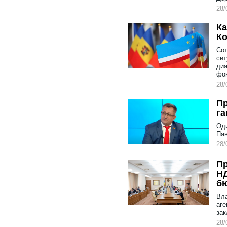
28/
Ка
Ко
Сот
сит
диа
фо
28/
Пр
га
Оди
Пав
28/
Пр
НД
б
Вла
аге
зак
28/