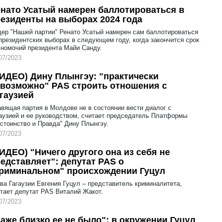
нато Усатый намерен баллотироваться в
езиденты на выборах 2024 года
ер "Нашей партии" Ренато Усатый намерен сам баллотироваться
президентских выборах в следующем году, когда закончится срок
номочий президента Майи Санду.
07/2023
ИДЕО) Дину Плынгэу: "практически
возможно" PAS строить отношения с
гаузией
вящая партия в Молдове не в состоянии вести диалог с
аузией и ее руководством, считает председатель Платформы
стоинство и Правда" Дину Плынгэу.
07/2023
ИДЕО) "Ничего другого она из себя не
едставляет": депутат PAS о
риминальном" происхождении Гуцул
ва Гагаузии Евгения Гуцул – представитель криминалитета,
тает депутат PAS Виталий Жакот.
07/2023
аже близко ее не было": в окружении Гуцул