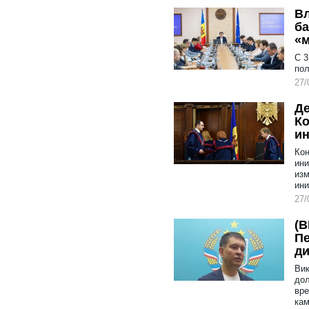
Вл
ба
«м
С 3
пол
27/
Де
Ко
и
Ко
ини
изм
ини
27/
(В
Пе
д
Вик
дол
вре
кам