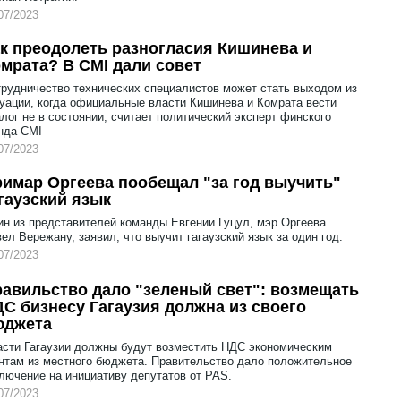
07/2023
к преодолеть разногласия Кишинева и
мрата? В CMI дали совет
рудничество технических специалистов может стать выходом из
уации, когда официальные власти Кишинева и Комрата вести
лог не в состоянии, считает политический эксперт финского
нда CMI
07/2023
имар Оргеева пообещал "за год выучить"
гаузский язык
н из представителей команды Евгении Гуцул, мэр Оргеева
ел Вережану, заявил, что выучит гагаузский язык за один год.
07/2023
авильство дало "зеленый свет": возмещать
С бизнесу Гагаузия должна из своего
юджета
сти Гагаузии должны будут возместить НДС экономическим
нтам из местного бюджета. Правительство дало положительное
лючение на инициативу депутатов от PAS.
07/2023