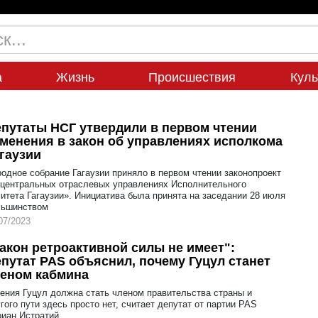
а
Жизнь
Происшествия
Куль
путаты НСГ утвердили в первом чтении
менения в закон об управлениях исполкома
гаузии
одное собрание Гагаузии приняло в первом чтении законопроект
центральных отраслевых управлениях Исполнительного
итета Гагаузии». Инициатива была принята на заседании 28 июля
льшинством
07/2023
акон ретроактивной силы не имеет":
путат PAS объяснил, почему Гуцул станет
еном кабмина
ения Гуцул должна стать членом правительства страны и
гого пути здесь просто нет, считает депутат от партии PAS
иан Истратий.