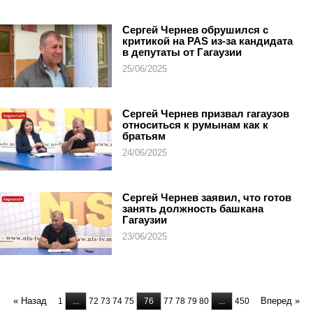
Сергей Чернев обрушился с
критикой на PAS из-за кандидата
в депутаты от Гагаузии
25/06/2025
Сергей Чернев призвал гагаузов
относиться к румынам как к
братьям
24/06/2025
Сергей Чернев заявил, что готов
занять должность башкана
Гагаузии
23/06/2025
« Назад
Вперед »
1
...
72
73
74
75
76
77
78
79
80
...
450